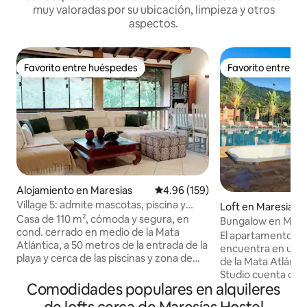
muy valoradas por su ubicación, limpieza y otros
aspectos.
Favorito entre huéspedes
Favorito entre h
Favorito entre huéspedes
Favorito entre h
Alojamiento en Maresias
Calificación promedio: 4.96 de 5
4.96 (159)
Village 5: admite mascotas, piscina y
Loft en Maresias
gimnasio.
Casa de 110 m², cómoda y segura, en
Bungalow en Mares
cond. cerrado en medio de la Mata
(Cond. Mata Azul)
El apartamento St
Atlántica, a 50 metros de la entrada de la
encuentra en un 
playa y cerca de las piscinas y zona de
de la Mata Atlánti
ocio. Con 3 dormitorios (una suite),
Studio cuenta con
amplia sala de estar con vistas al bosque.
Comodidades populares en alquileres
horno, aire acond
TV de 50", Sky y NetFlix. Wi-fi (250
(FUN HD 2021), wifi