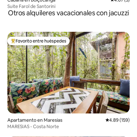
Suite Farol de Santorini
Otros alquileres vacacionales con jacuzzi
Favorito entre huéspedes
Favorito entre huéspedes preferido
Apartamento en Maresias
Calificación pr
4.89 (159)
MARESIAS - Costa Norte