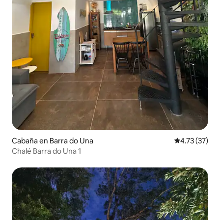
Cabaña en Barra do Una
Calificación 
4.73 (37)
Chalé Barra do Una 1