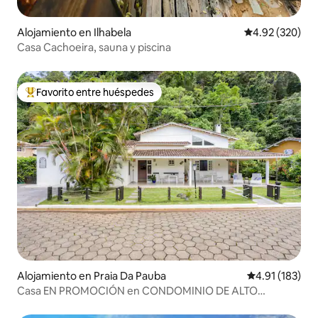
Alojamiento en Ilhabela
Calificación pr
4.92 (320)
Casa Cachoeira, sauna y piscina
Favorito entre huéspedes
Favorito entre huéspedes preferido
Alojamiento en Praia Da Pauba
Calificación p
4.91 (183)
Casa EN PROMOCIÓN en CONDOMINIO DE ALTO
ESTÁNDAR