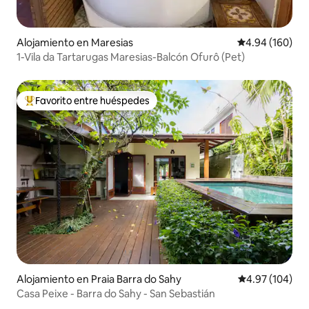
Alojamiento en Maresias
Calificación pr
4.94 (160)
1-Vila da Tartarugas Maresias-Balcón Ofurô (Pet)
Favorito entre huéspedes
Favorito entre huéspedes preferido
Alojamiento en Praia Barra do Sahy
Calificación pr
4.97 (104)
Casa Peixe - Barra do Sahy - San Sebastián