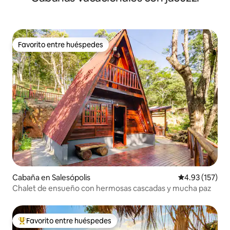
Favorito entre huéspedes
Favorito entre huéspedes
Cabaña en Salesópolis
Calificación p
4.93 (157)
Chalet de ensueño con hermosas cascadas y mucha paz
Favorito entre huéspedes
Favorito entre huéspedes preferido