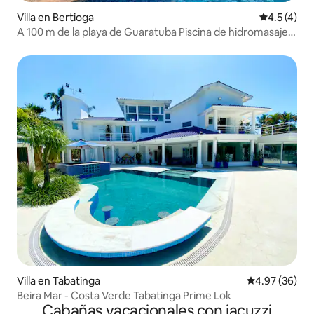
Villa en Bertioga
Calificació
4.5 (4)
A 100 m de la playa de Guaratuba Piscina de hidromasaje
4 suites
Villa en Tabatinga
Calificación p
4.97 (36)
Beira Mar - Costa Verde Tabatinga Prime Lok
Cabañas vacacionales con jacuzzi