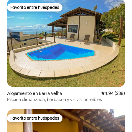
Favorito entre huéspedes
Favorito entre huéspedes
Alojamiento en Barra Velha
Calificación pr
4.94 (238)
Piscina climatizada, barbacoa y vistas increíbles
Favorito entre huéspedes
Favorito entre huéspedes