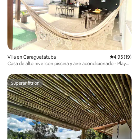
Villa en Caraguatatuba
Calificación 
4.95 (19)
Casa de alto nivel con piscina y aire acondicionado - Playa
Martim de Sá
Superanfitrión
Superanfitrión