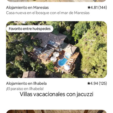
Alojamiento en Maresias
Calificación p
4.81 (144)
Casa nueva en el bosque con el mar de Maresias
Favorito entre huéspedes
Favorito entre huéspedes
Alojamiento en Ilhabela
Calificación p
4.94 (125)
¡El paraíso en Ilhabela!
Villas vacacionales con jacuzzi