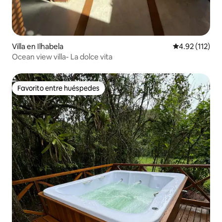
Villa en Ilhabela
Calificación p
4.92 (112)
Ocean view villa- La dolce vita
Favorito entre huéspedes
Favorito entre huéspedes