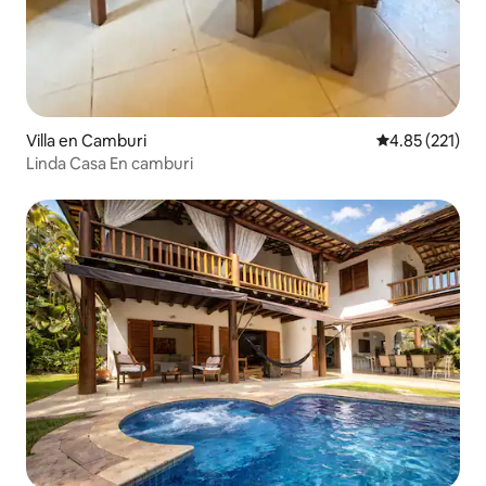
Villa en Camburi
Calificación p
4.85 (221)
Linda Casa En camburi