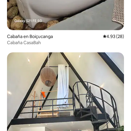
Cabaña en Boiçucanga
Calificación p
4.93 (28)
Cabaña CasaBah