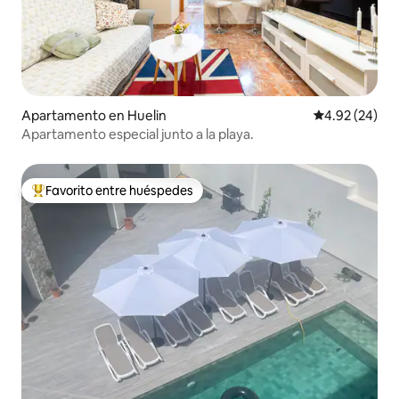
Apartamento en Huelin
Calificación p
4.92 (24)
Apartamento especial junto a la playa.
Favorito entre huéspedes
Favorito entre huéspedes preferido