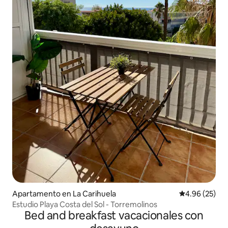
Apartamento en La Carihuela
Calificación p
4.96 (25)
Estudio Playa Costa del Sol - Torremolinos
Bed and breakfast vacacionales con