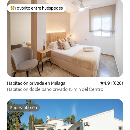
Favorito entre huéspedes
Favorito entre huéspedes preferido
Habitación privada en Málaga
Calificación pr
4.91 (626)
Habitación doble baño privado 15 min del Centro
Superanfitrión
Superanfitrión