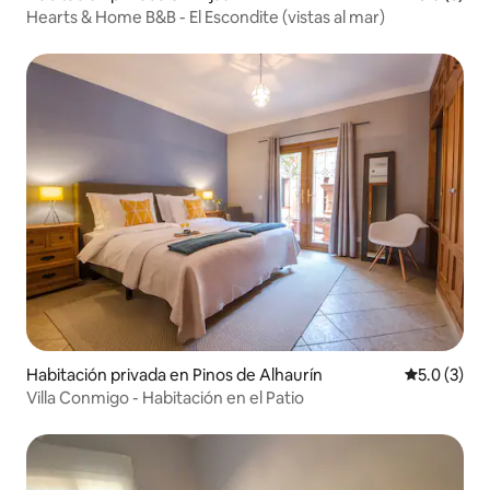
Hearts & Home B&B - El Escondite (vistas al mar)
Habitación privada en Pinos de Alhaurín
Calificació
5.0 (3)
Villa Conmigo - Habitación en el Patio