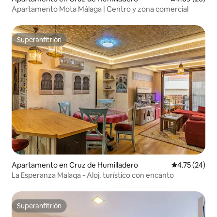
Apartamento Mota Málaga | Centro y zona comercial
Superanfitrión
Superanfitrión
Apartamento en Cruz de Humilladero
Calificación 
4.75 (24)
La Esperanza Malaqa - Aloj. turístico con encanto
Superanfitrión
Superanfitrión