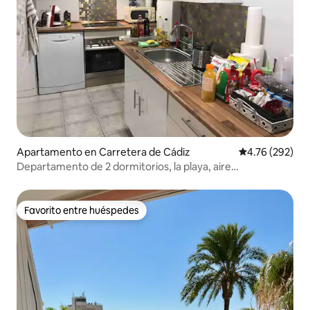
Apartamento en Carretera de Cádiz
Calificación pr
4.76 (292)
Departamento de 2 dormitorios, la playa, aire
acondicionado, wifi, estacionamiento
Favorito entre huéspedes
Favorito entre huéspedes