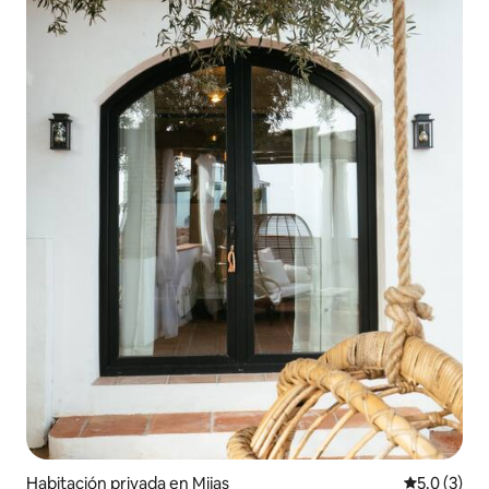
Habitación privada en Mijas
Calificació
5.0 (3)