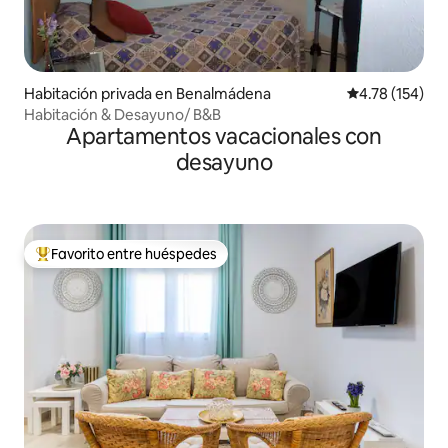
Habitación privada en Benalmádena
Calificación p
4.78 (154)
Habitación & Desayuno/ B&B
Apartamentos vacacionales con
desayuno
Favorito entre huéspedes
Favorito entre huéspedes preferido