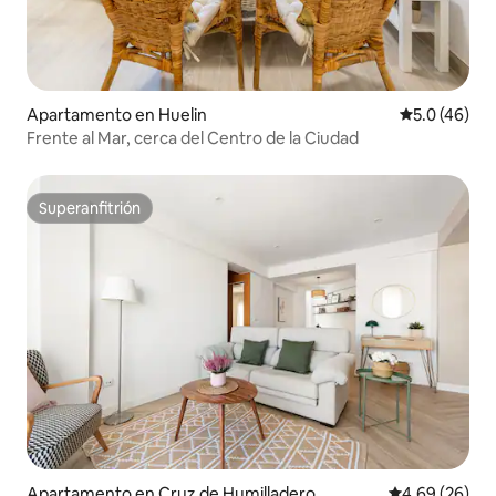
Apartamento en Huelin
Calificación
5.0 (46)
Frente al Mar, cerca del Centro de la Ciudad
Superanfitrión
Superanfitrión
Apartamento en Cruz de Humilladero
Calificación p
4.69 (26)