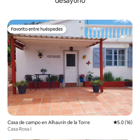
desayuno
Favorito entre huéspedes
Favorito entre huéspedes
Casa de campo en Alhaurín de la Torre
Calificación
5.0 (16)
Casa Rosa I