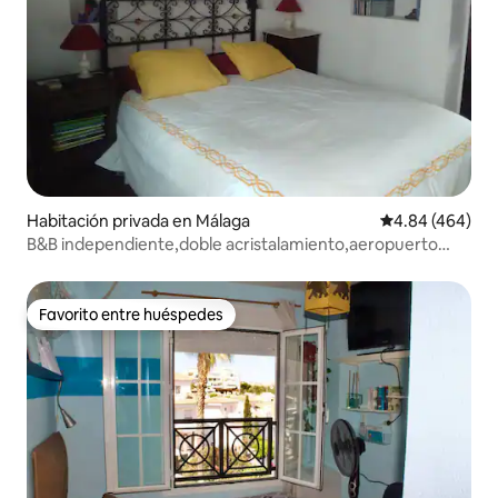
Habitación privada en Málaga
Calificación pr
4.84 (464)
B&B independiente,doble acristalamiento,aeropuerto
Málaga AGP
Favorito entre huéspedes
Favorito entre huéspedes