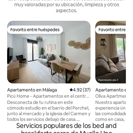
muy valoradas por su ubicación, limpieza y otros
aspectos.
Favorito entre huéspedes
Favorito entre h
Favorito entre huéspedes
Favorito entre h
Apartamento en Málaga
Calificación promedio: 4.92 de 
4.92 (37)
Apartamento en 
Picú Home - Apartamentos en el centro
Oliva Apartments G
de Málaga...
Apartme...
Desconecta de tu rutina en este
Nuestro apartame
cómodo estudio en el barrio del Perchel,
experiencia única
junto al mercado y la iglesia del Carmen y
las comodidades p
todos los servicios debajo de casa.
como en casa, dec
Servicios populares de los bed and
Además, ofrecemos desayuno gratis
con un estilo mode
para que puedas tomar algo antes de
lindos detalles en 