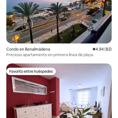
Condo en Benalmádena
Calificación p
4.94 (82)
Precioso apartamento en primera línea de playa.
Favorito entre huéspedes
Favorito entre huéspedes