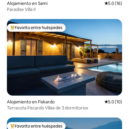
Alojamiento en Sami
Calificación
5.0 (16)
Paradise Villa II
Favorito entre huéspedes
Favorito entre huéspedes preferido
Alojamiento en Fiskardo
Calificación
5.0 (10)
Terracota Fiscardo Villas de 3 dormitorios
Favorito entre huéspedes
Favorito entre huéspedes preferido