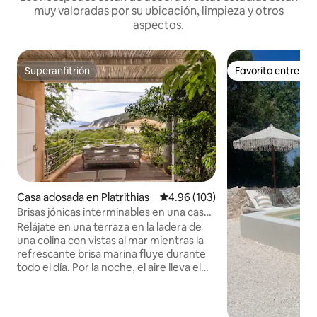
muy valoradas por su ubicación, limpieza y otros
aspectos.
Superanfitrión
Favorito entre h
Superanfitrión
Favorito entre h
Casa adosada en Platrithias
Calificación promedio: 4.96 de 5
4.96 (103)
Brisas jónicas interminables en una casa
en la isla de Ítaca
Relájate en una terraza en la ladera de
una colina con vistas al mar mientras la
refrescante brisa marina fluye durante
todo el día. Por la noche, el aire lleva el
aroma del jazmín y la madreselva. El
ambiente sereno continúa en el interior
con plantas en macetas, elegantes