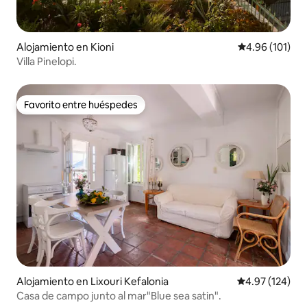
Alojamiento en Kioni
Calificación p
4.96 (101)
Villa Pinelopi.
Favorito entre huéspedes
Favorito entre huéspedes
Alojamiento en Lixouri Kefalonia
Calificación p
4.97 (124)
Casa de campo junto al mar"Blue sea satin".