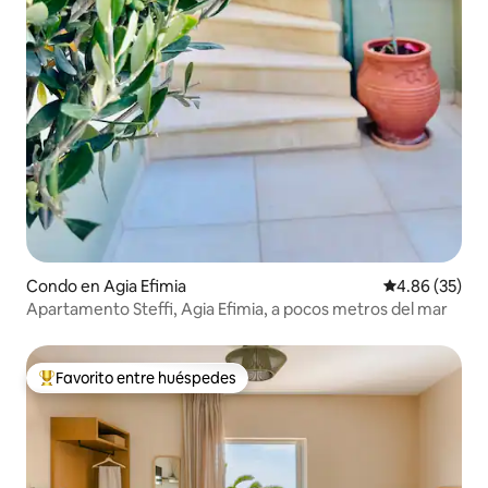
Condo en Agia Efimia
Calificación p
4.86 (35)
Apartamento Steffi, Agia Efimia, a pocos metros del mar
Favorito entre huéspedes
Favorito entre huéspedes preferido