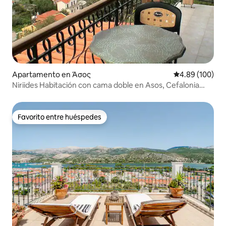
Apartamento en Άσος
Calificación pr
4.89 (100)
Niriides Habitación con cama doble en Asos, Cefalonia
Νο8
Favorito entre huéspedes
Favorito entre huéspedes