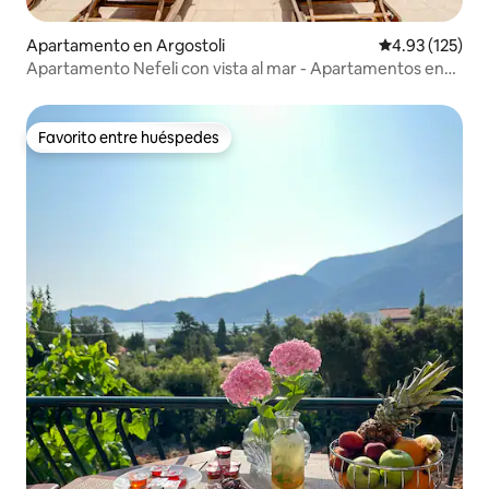
Apartamento en Argostoli
Calificación p
4.93 (125)
Apartamento Nefeli con vista al mar - Apartamentos en
Argostoli
Favorito entre huéspedes
Favorito entre huéspedes