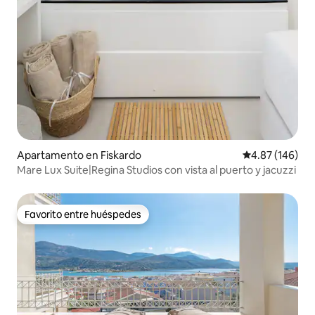
Apartamento en Fiskardo
Calificación pr
4.87 (146)
Mare Lux Suite|Regina Studios con vista al puerto y jacuzzi
Favorito entre huéspedes
Favorito entre huéspedes