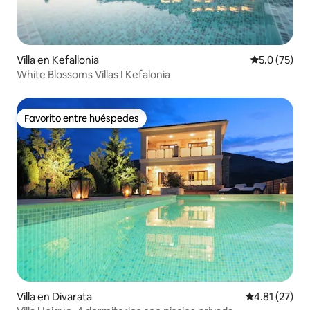
Villa en Kefallonia
Calificación
5.0 (75)
White Blossoms Villas I Kefalonia
Favorito entre huéspedes
Favorito entre huéspedes
Villa en Divarata
Calificación 
4.81 (27)