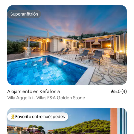
Superanfitrión
Superanfitrión
Alojamiento en Kefallonia
Calificació
5.0 (4)
Villa Aggeliki - Villas F&A Golden Stone
Favorito entre huéspedes
Favorito entre huéspedes preferido