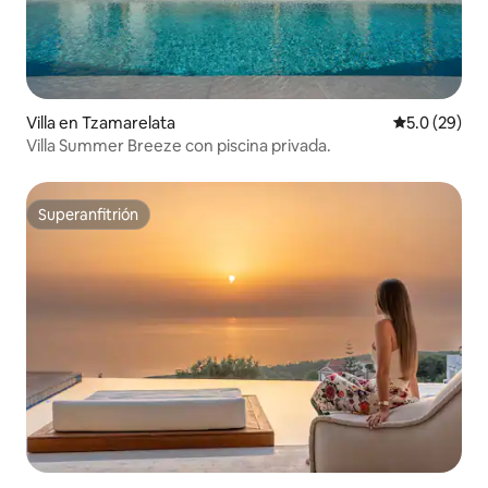
Villa en Tzamarelata
Calificación
5.0 (29)
Villa Summer Breeze con piscina privada.
Superanfitrión
Superanfitrión