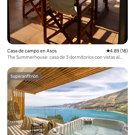
Casa de campo en Asos
Calificación 
4.89 (18)
The Summerhouse: casa de 3 dormitorios con vistas al
mar
Superanfitrión
Superanfitrión