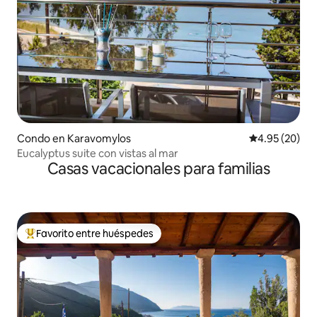
Condo en Karavomylos
Calificación p
4.95 (20)
Eucalyptus suite con vistas al mar
Casas vacacionales para familias
Favorito entre huéspedes
Favorito entre huéspedes preferido