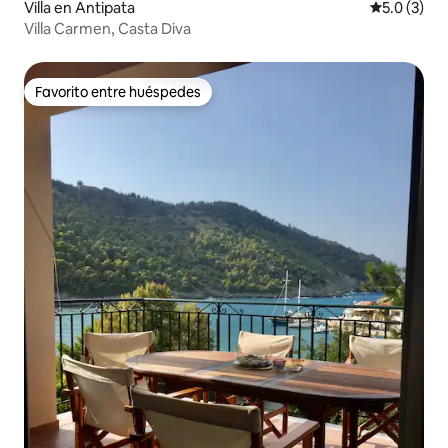
Villa en Antipata
Calificació
5.0 (3)
Villa Carmen, Casta Diva
Favorito entre huéspedes
Favorito entre huéspedes