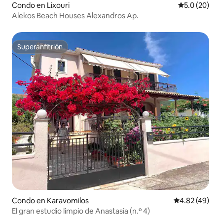
Condo en Lixouri
Calificación
5.0 (20)
Alekos Beach Houses Alexandros Ap.
Superanfitrión
Superanfitrión
Condo en Karavomilos
Calificación 
4.82 (49)
El gran estudio limpio de Anastasia (n.º 4)