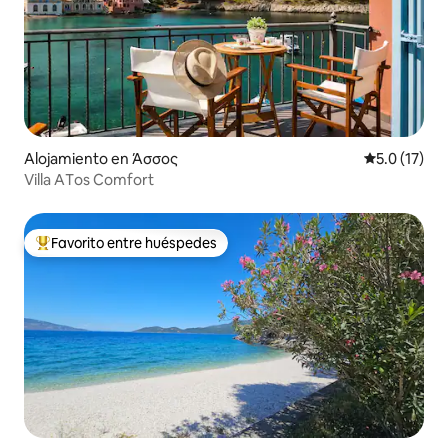
Alojamiento en Άσσος
Calificación
5.0 (17)
Villa AΤos Comfort
Favorito entre huéspedes
Favorito entre huéspedes preferido