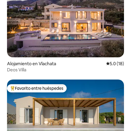
Alojamiento en Vlachata
Calificación
5.0 (18)
Deos Villa
Favorito entre huéspedes
Favorito entre huéspedes preferido