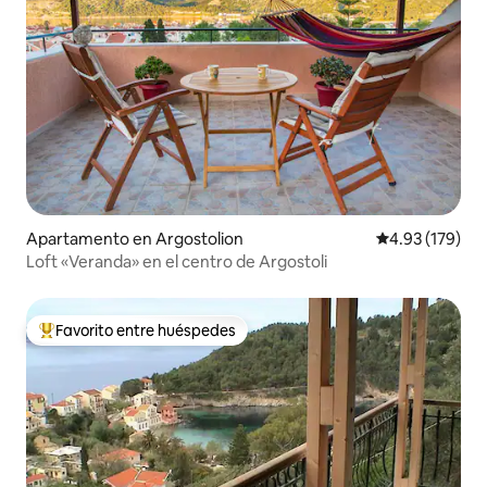
Apartamento en Argostolion
Calificación p
4.93 (179)
Loft «Veranda» en el centro de Argostoli
Favorito entre huéspedes
Favorito entre huéspedes preferido