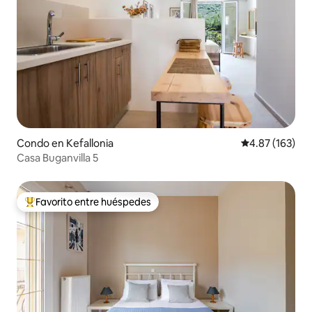
Condo en Kefallonia
Calificación p
4.87 (163)
Casa Buganvilla 5
Favorito entre huéspedes
Favorito entre huéspedes preferido