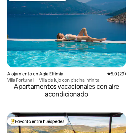
Alojamiento en Agia Effimia
Calificación
5.0 (29)
Villa Fortuna II_ Villa de lujo con piscina infinita
Apartamentos vacacionales con aire
acondicionado
Favorito entre huéspedes
Favorito entre huéspedes preferido