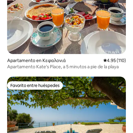
Apartamento en Κεφαλονιά
Calificación p
4.95 (110)
Apartamento Kate's Place, a 5 minutos a pie de la playa
Favorito entre huéspedes
Favorito entre huéspedes