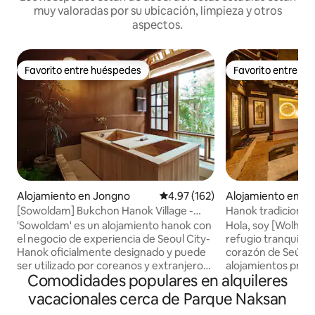
muy valoradas por su ubicación, limpieza y otros
aspectos.
Favorito entre huéspedes
Favorito entre h
Favorito entre huéspedes
Favorito entre h
Alojamiento en Jongno
Calificación promedio: 4.97 de 5
4.97 (162)
Alojamiento en S
[Sowoldam] Bukchon Hanok Village -
Hanok tradicional 
¡Disfrute de un descanso privado en un
#Dongdaemun #
'Sowoldam' es un alojamiento hanok con
Hola, soy [Wolha, 
alojamiento privado con Hinokki Tang!
#Jongno #Palacio
el negocio de experiencia de Seoul City-
refugio tranquilo s
interiores #Jacuzz
Hanok oficialmente designado y puede
corazón de Seúl? Wolha y Jeong son
ser utilizado por coreanos y extranjeros.
alojamientos priv
Comodidades populares en alquileres
☺️ Puedes sanar mientras miras el patio
equipo por día. Se
abierto desde el hinoki (bañera de
alojamiento espec
vacacionales cerca de Parque Naksan
ciprés). ¡Disfruta de un baño de pies y
tranquilo que se e