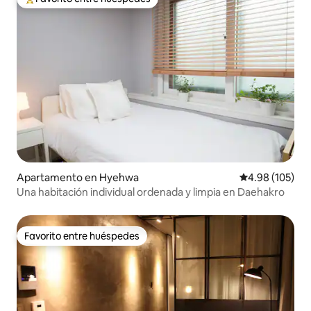
Favorito entre huéspedes preferido
Apartamento en Hyehwa
Calificación pr
4.98 (105)
Una habitación individual ordenada y limpia en Daehakro
Favorito entre huéspedes
Favorito entre huéspedes