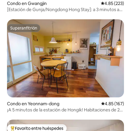
Condo en Gwangjin
Calificación pr
4.85 (223)
[Estación de Gunja/Nongdong Hong Stay]: a 3 minutos a
pie de la estación de Gunja / Alojamiento limpio /
Estacionamiento gratuito /
Superanfitrión
Superanfitrión
Condo en Yeonnam-dong
Calificación p
4.85 (167)
¡A 5 minutos de la estación de Hongik! Habitaciones de 2
camas.
Favorito entre huéspedes
Favorito entre huéspedes preferido