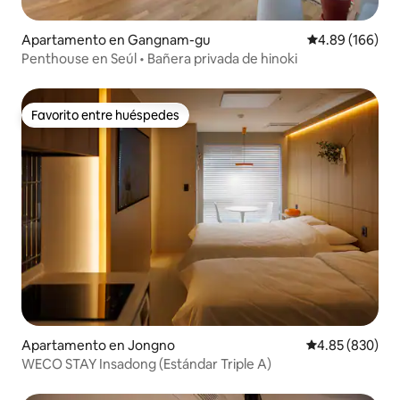
Apartamento en Gangnam-gu
Calificación pr
4.89 (166)
Penthouse en Seúl • Bañera privada de hinoki
Favorito entre huéspedes
Favorito entre huéspedes
Apartamento en Jongno
Calificación pr
4.85 (830)
WECO STAY Insadong (Estándar Triple A)