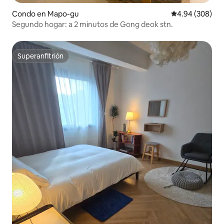
Condo en Mapo-gu
Calificación pr
4.94 (308)
Segundo hogar: a 2 minutos de Gong deok stn.
Superanfitrión
Superanfitrión