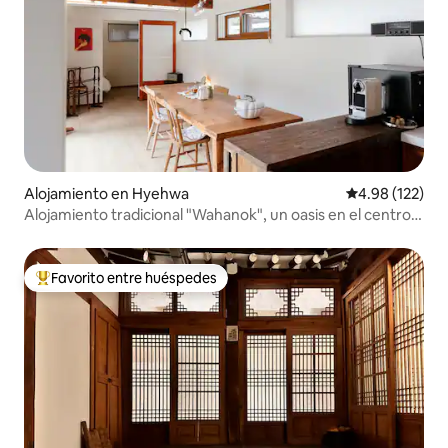
Alojamiento en Hyehwa
Calificación p
4.98 (122)
Alojamiento tradicional "Wahanok", un oasis en el centro
de la ciudad, a 3 minutos de la estación de tren
Favorito entre huéspedes
Favorito entre huéspedes preferido