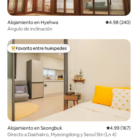
Alojamiento en Hyehwa
Calificación pr
4.98 (240)
Ángulo de inclinación
Favorito entre huéspedes
Favorito entre huéspedes preferido
Alojamiento en Seongbuk
Calificación pr
4.99 (167)
Directo a Daehakro, Myeongdong y Seoul Stn (Ln 4)