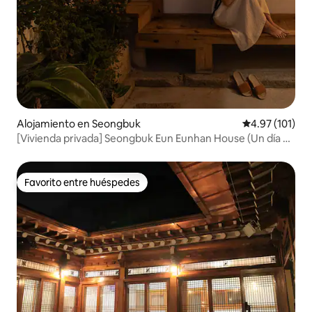
Alojamiento en Seongbuk
Calificación p
4.97 (101)
[Vivienda privada] Seongbuk Eun Eunhan House (Un día en
una acogedora casa tradicional)
Favorito entre huéspedes
Favorito entre huéspedes