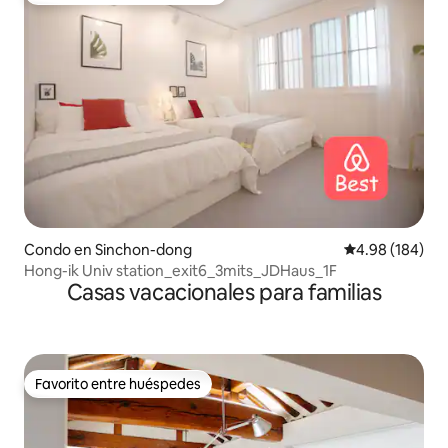
Condo en Sinchon-dong
Calificación pr
4.98 (184)
Hong-ik Univ station_exit6_3mits_JDHaus_1F
Casas vacacionales para familias
Favorito entre huéspedes
Favorito entre huéspedes