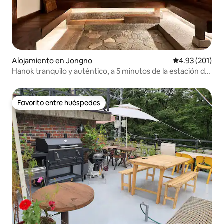
Alojamiento en Jongno
Calificación p
4.93 (201)
Hanok tranquilo y auténtico, a 5 minutos de la estación de
Anguk
Favorito entre huéspedes
Favorito entre huéspedes