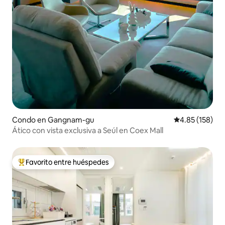
Condo en Gangnam-gu
Calificación p
4.85 (158)
Ático con vista exclusiva a Seúl en Coex Mall
Favorito entre huéspedes
Favorito entre huéspedes preferido