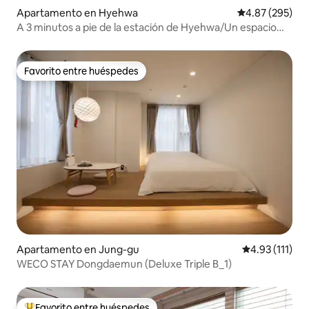
Apartamento en Hyehwa
Calificación pr
4.87 (295)
A 3 minutos a pie de la estación de Hyehwa/Un espacio
tranquilo en el centro de Sonawood Road “Sonawood
House”
Favorito entre huéspedes
Favorito entre huéspedes
Apartamento en Jung-gu
Calificación p
4.93 (111)
WECO STAY Dongdaemun (Deluxe Triple B_1)
Favorito entre huéspedes