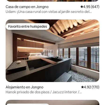
Casa de campo en Jongno
Calificación pr
4.95 (647)
Udam: ¡Una casa rural con vistas al jardín secreto del
palacio en el centro de Seúl!
Favorito entre huéspedes
Favorito entre huéspedes
Alojamiento en Jongno
Calificación p
4.92 (170)
Hanok privado de dos pisos / Jacuzzi interior /
Estacionamiento privado / Jongno, Gwanghwamun,
Bukchon, Samcheong-dong, Palacio Gyeongbokgung