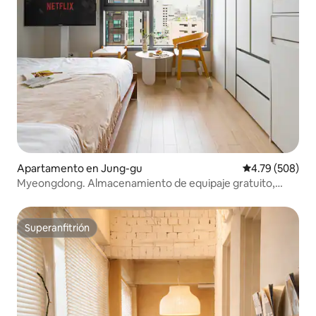
Apartamento en Jung-gu
Calificación pr
4.79 (508)
Myeongdong. Almacenamiento de equipaje gratuito,
opciones completas
Superanfitrión
Superanfitrión