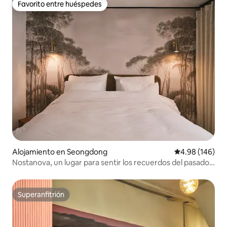
Favorito entre huéspedes
Favorito entre huéspedes
Alojamiento en Seongdong
Calificación pr
4.98 (146)
Nostanova, un lugar para sentir los recuerdos del pasado
de una manera nueva.
Superanfitrión
Superanfitrión