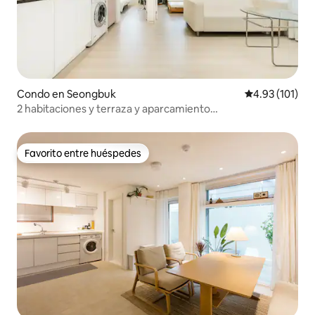
Condo en Seongbuk
Calificación p
4.93 (101)
2 habitaciones y terraza y aparcamiento
gratuito/consigna de equipaje 24 horas/máximo 5
personas/a 2 minutos a pie del metro/ascensor
Favorito entre huéspedes
Favorito entre huéspedes