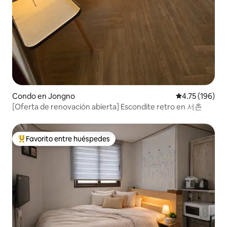
Condo en Jongno
Calificación p
4.75 (196)
[Oferta de renovación abierta] Escondite retro en 서촌
Favorito entre huéspedes
Favorito entre huéspedes preferido