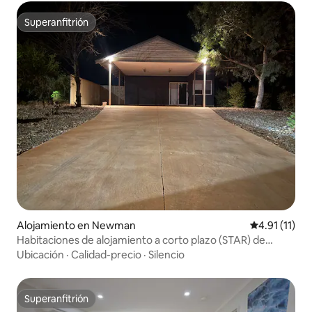
Superanfitrión
Superanfitrión
Alojamiento en Newman
Calificación 
4.91 (11)
Habitaciones de alojamiento a corto plazo (STAR) de
Newman
Ubicación
·
Calidad-precio
·
Silencio
Superanfitrión
Superanfitrión