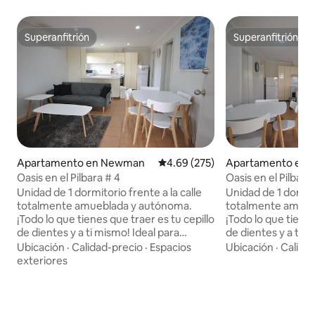
Superanfitrión
Superanfitrión
Superanfitrión
Superanfitrión
Apartamento en Newman
Calificación promedio: 4.69 de 5
4.69 (275)
Apartamento en
Oasis en el Pilbara # 4
Oasis en el Pilbara 
Unidad de 1 dormitorio frente a la calle
Unidad de 1 dormito
totalmente amueblada y autónoma.
totalmente amueb
¡Todo lo que tienes que traer es tu cepillo
¡Todo lo que tienes
de dientes y a ti mismo! Ideal para
de dientes y a ti mismo! Id
alojamientos de corta duración para
alojamientos de c
Ubicación
·
Calidad-precio
·
Espacios
Ubicación
·
Calida
trabajadores, contratistas o viajeros de
trabajadores o con
exteriores
negocios que quieren cocinar y tener su
cocinar y tener su
propio espacio, o viajeros y nómadas
viajeros y nómada
grises que buscan una noche fuera de la
una noche fuera d
furgoneta con comodidad con todos los
comodidad con todo