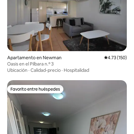
Apartamento en Newman
Calificación p
4.73 (150)
Oasis en el Pilbara n.º 3
Ubicación
·
Calidad-precio
·
Hospitalidad
Favorito entre huéspedes
Favorito entre huéspedes