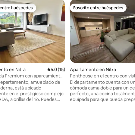
 entre huéspedes
Favorito entre huéspedes
 entre huéspedes
Favorito entre huéspedes
o: 5.0 de 5, 6 reseñas
nto en Nitra
Calificación promedio: 5.0 de 5, 15 reseñas
5.0 (15)
Apartamento en Nitra
a Premium con aparcamiento
Penthouse en el centro con vis
perfectas
departamento, amueblado de
El departamento cuenta con u
derna, está ubicado
cómoda cama doble para un d
nte en el prestigioso complejo
perfecto, una cocina totalmen
, a orillas del río. Puedes
equipada para que pueda prepa
 tu café de la mañana con una
propias comidas y un interior e
ca del Castillo de Nitra, y el
confortable. Su mayor ventaja 
stórico está a solo unos minutos
amplia terraza con una hermosa
 opción ideal para parejas o
la zona peatonal y de la arquite
de negocios. Todo bajo un
los alrededores, donde los hu
ho: restaurantes, moda y
pueden disfrutar del café por 