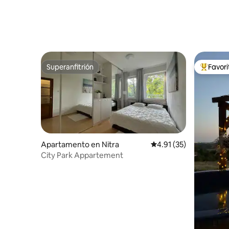
Superanfitrión
Favor
Superanfitrión
Favorito
Apartamento en Nitra
Calificación promedio:
4.91 (35)
City Park Appartement