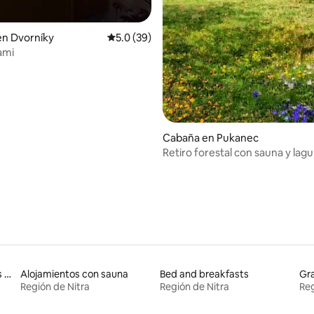
en Dvorníky
Calificación promedio: 5.0 de 5, 39 reseñas
5.0 (39)
ami
Cabaña en Pukanec
Retiro forestal con sauna y lag
Alojamientos vacacionales con piscina
Alojamientos con sauna
Bed and breakfasts
Gra
Región de Nitra
Región de Nitra
Reg