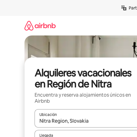
Omite
Part
el
contenido
Alquileres vacacionales
en Región de Nitra
Encuentra y reserva alojamientos únicos en
Airbnb
Ubicación
Cuando los resultados estén disponibles, navega co
Llegada