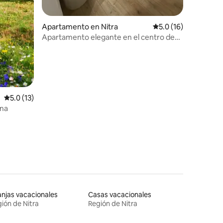
Apartamento en Nitra
Calificación promedi
5.0 (16)
Apartamento elegante en el centro de
Nitra
Calificación promedio: 5.0 de 5, 13 reseñas
5.0 (13)
una
njas vacacionales
Casas vacacionales
ión de Nitra
Región de Nitra