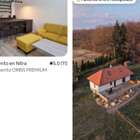
itrión
Favorito entre huéspedes prefe
: 5.0 de 5, 13 reseñas
nto en Nitra
Calificación promedio: 5.0 de 5, 11 reseñas
5.0 (11)
ento ORBIS PREMIUM