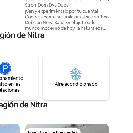
iudad. La
StromDom Dva Duby
a bañera
¡Ven y experiméntalo por tu cuenta!
a
Conecta con la naturaleza salvaje en Two
un día
Dubs en Nova Bana En el ajetreado
mundo moderno de hoy, la naturaleza
gión de Nitra
puede parecer fuera de nuestro alcance.
Te invitamos a dejar todo atrás por un
momento y conectar tus sentimientos
con la verdadera naturaleza. StromDom
Two Ducts es una obra independiente de
dos plantas en perfecta simbiosis con la
naturaleza circundante. Dos robles están
escondidos en las copas de dos
ionamiento
majestuosos robles. El icono de la
ito en las
Aire acondicionado
propiedad es un roble torcido en el patio
alaciones
exterior.
egión de Nitra
Favorito entre huéspedes