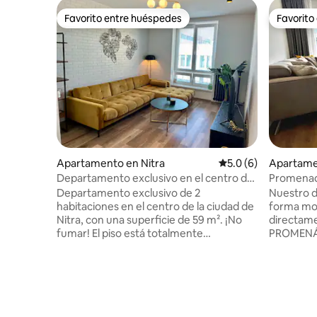
Favorito entre huéspedes
Favorito
Favorito entre huéspedes
Favorito
Apartamento en Nitra
Calificación promedi
5.0 (6)
Apartame
Departamento exclusivo en el centro de
Promenad
Nitra — Prohibido fumar
gratuito
Departamento exclusivo de 2
Nuestro 
habitaciones en el centro de la ciudad de
forma mo
Nitra, con una superficie de 59 m². ¡No
directame
fumar! El piso está totalmente
PROMENÁDA
amueblado. La sala de estar cuenta con
disfrutar
un sofá espacioso y un televisor. La
vista icóni
cocina está totalmente equipada con
centro hi
todos los electrodomésticos: lavavajillas
a pie. Una
empotrado… El baño cuenta con una
viajeros 
ducha de azulejos y lavadora. También
mismo tec