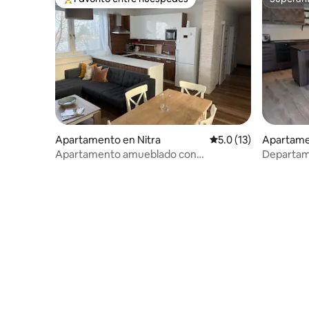
Favorito entre huéspedes preferido
Superanf
Apartamento en Nitra
Calificación promedio
5.0 (13)
Apartame
Apartamento amueblado con
Departam
estacionamiento privado