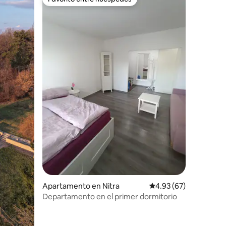
rido
Favorito entre huéspedes
Apartamento en Nitra
Calificación promedio:
4.93 (67)
Departamento en el primer dormitorio