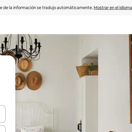
e de la información se tradujo automáticamente. 
Mostrar en el idioma
n las teclas de flecha hacia arriba y hacia abajo o explora con el tact