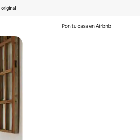
 original
Pon tu casa en Airbnb
o o desliza el dedo.