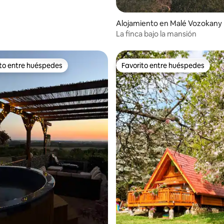
Alojamiento en Malé Vozokany
La finca bajo la mansión
ito entre huéspedes
Favorito entre huéspedes
 entre huéspedes preferido
Favorito entre huéspedes
 4.91 de 5, 35 reseñas