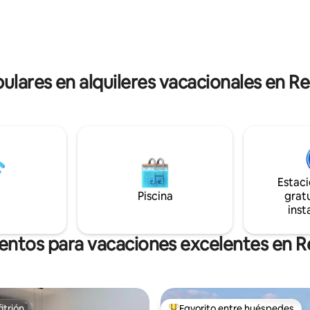
e comestibles. Interior
o del ambiente nocturno de la c
e equipado. Tu auto está
terraza también cuenta con un
 nuestro estacionamiento
de hidromasaje, que ofrece un
 Importante: Puede recoger las
relajación perfecta después de 
 nuestra recepción (1 km/2 min
explorando los alrededores.
pulares en alquileres vacacionales en Re
Estac
Piscina
gratu
inst
entos para vacaciones excelentes en R
itrión
Favorito entre huéspedes