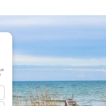
que
o
n las teclas de flecha hacia arriba y hacia abajo o explora con el tact