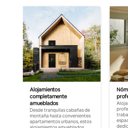
Alojamientos
Nóma
completamente
profe
amueblados
Aloj
profe
Desde tranquilas cabañas de
traba
montaña hasta convenientes
espac
apartamentos urbanos, estos
dedi
alojamientos amueblados