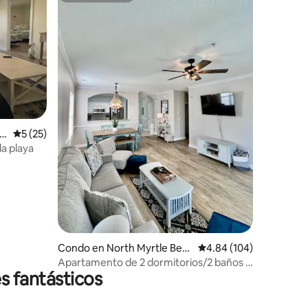
c
Calificación promedio: 5 de 5, 25 reseñas
5 (25)
la playa
Condo en North Myrtle Bea
Calificación promedio: 
4.84 (104)
ch
Apartamento de 2 dormitorios/2 baños -
s fantásticos
The Seahorse - Barefoot Landing, NMB