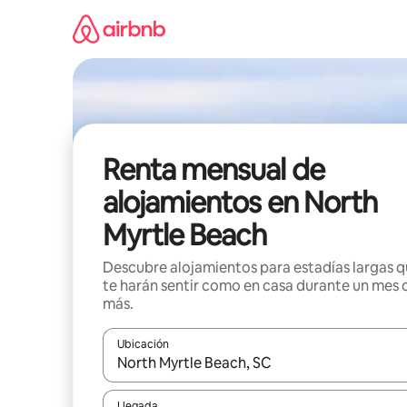
Omite
el
contenido
Renta mensual de
alojamientos en North
Myrtle Beach
Descubre alojamientos para estadías largas 
te harán sentir como en casa durante un mes 
más.
Ubicación
Cuando los resultados estén disponibles, navega co
Llegada