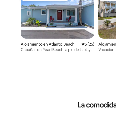
Alojamiento en Atlantic Beach
Calificación promed
5 (25)
Alojamien
ach
Cabañas en Pearl Beach, a pie de la playa,
Vacacione
suite B
pie de la 
La comodidad