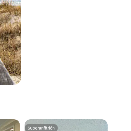
Superanfitrión
rido
Superanfitrión