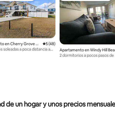
io: 5 de 5, 25 reseñas
to en Cherry Grove Be
Calificación promedio: 5 de 5, 48 reseñas
5 (48)
s soleadas a poca distancia a
Apartamento en Windy Hill Bea
playa
h
2 dormitorios a pocos pasos de 
 de un hogar y unos precios mensuale