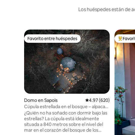
Los huéspedes están de ac
Favorito entre huéspedes
Favor
Favorito entre huéspedes
Favorito
Domo en Sapois
Calificación promedio: 
4.97 (620)
Cúpula estrellada en el bosque – alpacas
y naturaleza en Gérardmer
¿Quién no ha soñado con dormir bajo las
estrellas? La cúpula está idealmente
situada a 840 metros sobre el nivel del
mar en el corazón del bosque de los