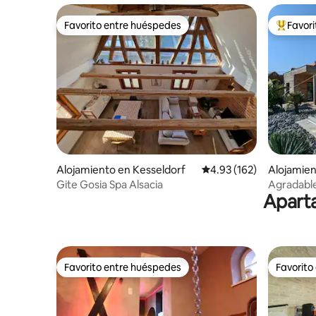
Favorito entre huéspedes
Favor
Favorito entre huéspedes
Favorito
Alojamiento en Kesseldorf
Calificación promedio: 
4.93 (162)
Alojamien
en
Gite Gosia Spa Alsacia
Agradable
Aparta
Favorito entre huéspedes
Favorito
Favorito entre huéspedes
Favorito