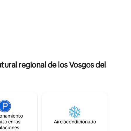
Esta última muestra un estilo
decididamente único por estos
erior
volúmenes atípicos y por su aspecto
jacuzzi y
pulcro. Ubicado a pocos pasos de todos
ntos
los servicios, podrás disfrutarlo
plenamente sin preocuparte por tu
ca con
modo de viaje. La estación de tren está a
cocina
500 metros a pie, lo que te permitirá
ampliar tus horizontes (20 minutos
HAGUENAU/45 minutos
ESTRASBURGO).
ural regional de los Vosgos del
ionamiento
ito en las
Aire acondicionado
alaciones