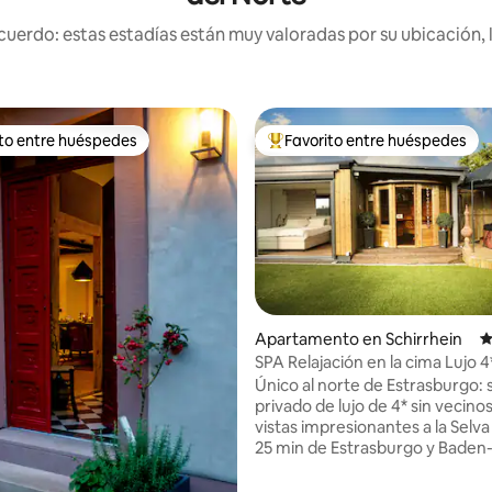
uerdo: estas estadías están muy valoradas por su ubicación, 
ito entre huéspedes
Favorito entre huéspedes
 entre huéspedes preferido
Favorito entre huéspedes prefe
Apartamento en Schirrhein
C
SPA Relajación en la cima Lujo 4*
4.97 de 5, 620 reseñas
spa privado
Único al norte de Estrasburgo: 
privado de lujo de 4* sin vecino
vistas impresionantes a la Selva
25 min de Estrasburgo y Baden
10 min de Haguenau, a 1 hora d
Park y a 5 min del campo de gol