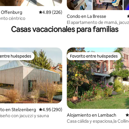
4.89 de 5, 423 reseñas
 Offenburg
Calificación promedio: 4.89 de 5, 226 reseñas
4.89 (226)
Condo en La Bresse
C
nto céntrico
El apartamento de mamá, jacuz
Casas vacacionales para familias
turco privado
 entre huéspedes
Favorito entre huéspedes
 entre huéspedes
Favorito entre huéspedes
4.94 de 5, 126 reseñas
to en Stelzenberg
Calificación promedio: 4.95 de 5, 290 reseñas
4.95 (290)
Alojamiento en Lambach
C
iseño con jacuzzi y sauna
Casa cálida y espaciosa,la Colli