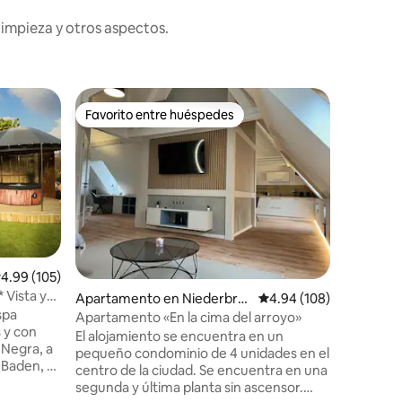
limpieza y otros aspectos.
Apartam
Favorito entre huéspedes
Favorit
rido
Favorito entre huéspedes
Favorit
e
El patio 
vista al rí
Vive una
monument
combina e
comodida
plena nat
impresion
En la ter
climatiza
alificación promedio: 4.99 de 5, 105 reseñas
4.99 (105)
momento 
 Vista y
Apartamento en Niederbro
Calificación promedio: 
4.94 (108)
por el cr
spa
nn-les-Bains
relajante
Apartamento «En la cima del arroyo»
s y con
de paz pa
El alojamiento se encuentra en un
 Negra, a
30 minut
pequeño condominio de 4 unidades en el
-Baden, a
centro de la ciudad. Se encuentra en una
e Europa-
segunda y última planta sin ascensor.
f de