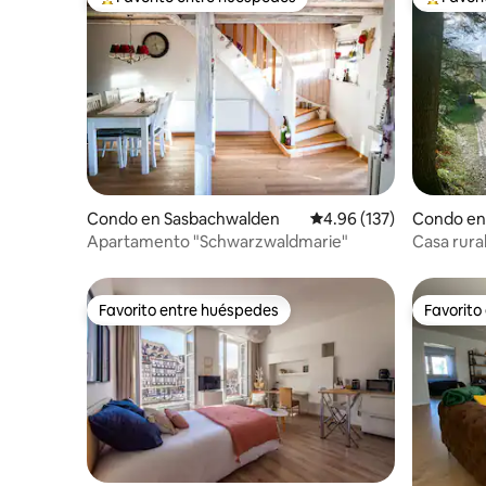
Favorito entre huéspedes preferido
Favorito
Condo en Sasbachwalden
Calificación promedio: 
4.96 (137)
Condo en
Apartamento "Schwarzwaldmarie"
Casa rura
del siglo 
Favorito entre huéspedes
Favorito
Favorito entre huéspedes
Favorito