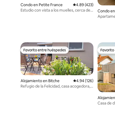
Condo en Petite France
Calificación promedio: 
4.89 (423)
Estudio con vista a los muelles, cerca de
Condo en
la catedral
Apartame
Favorito entre huéspedes
Favorito
Favorito entre huéspedes
Favorito
Alojamiento en Bitche
Calificación promedio: 
4.94 (126)
Refugio de la Felicidad, casa acogedora,
naturaleza, terraza
Alojamien
Casa de d