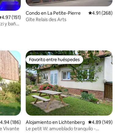
Condo en La Petite-Pierre
Calificación promedio: 
4.91 (268)
alificación promedio: 4.97 de 5, 151 reseñas
4.97 (151)
Gîte Relais des Arts
zi y baño
Favorito entre huéspedes
Favorito entre huéspedes
alificación promedio: 4.94 de 5, 186 reseñas
4.94 (186)
Alojamiento en Lichtenberg
Calificación promedio: 
4.89 (149)
ne Vivante
Le petit W: amueblado tranquilo -
luminoso en el GR53