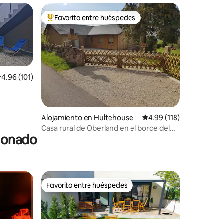
Favorito entre huéspedes
rido
Favorito entre huéspedes preferido
alificación promedio: 4.96 de 5, 101 reseñas
4.96 (101)
Alojamiento en Hultehouse
Calificación promedio: 
4.99 (118)
Casa rural de Oberland en el borde del
cionado
bosque
Favorito entre huéspedes
Favorito entre huéspedes