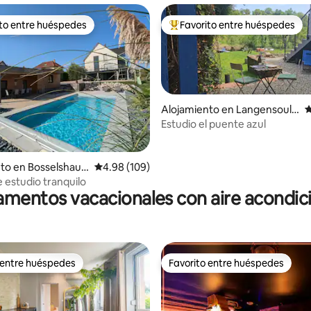
ito entre huéspedes
Favorito entre huéspedes
 entre huéspedes preferido
Favorito entre huéspedes prefe
Alojamiento en Langensoult
C
zbach
Estudio el puente azul
4.93 de 5, 162 reseñas
to en Bosselshaus
Calificación promedio: 4.98 de 5, 109 reseñas
4.98 (109)
 estudio tranquilo
mentos vacacionales con aire acondi
 entre huéspedes
Favorito entre huéspedes
 entre huéspedes
Favorito entre huéspedes