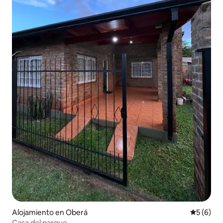
Alojamiento en Oberá
Calificac
5 (6)
Casa del parque