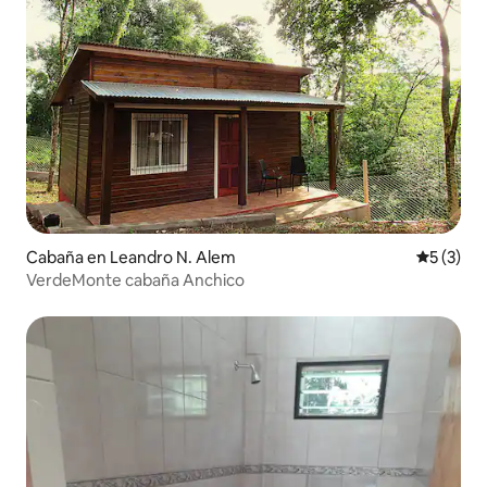
Cabaña en Leandro N. Alem
Calificac
5 (3)
VerdeMonte cabaña Anchico