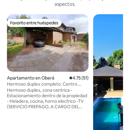
aspectos.
Favorito entre huéspedes
Favorito entre huéspedes
Apartamento en Oberá
Calificación promedio: 4.75 de 
4.75 (51)
Hermoso duplex completo. Centro.
Estacionamiento
Hermoso duplex, zona centrica -
Estacionamiento dentro de la propiedad
- Heladera, cocina, horno electrico -TV
(SERVICIO PREPAGO, A CARGO DEL
HUESPED) - 1 habitacion en planta baja
con 1 cama matrimonial, aire
acondicionado, ventilador, placard - 1
habitacion en primer piso con 2 camas,