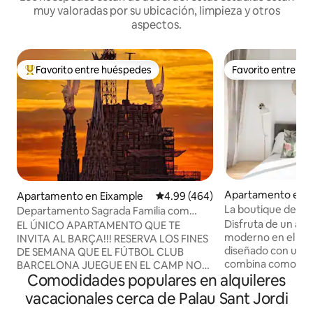
muy valoradas por su ubicación, limpieza y otros
aspectos.
Favorito entre huéspedes
Favorito entre h
Favorito entre huéspedes preferido
Favorito entre h
Apartamento en E
Apartamento en Eixample
Calificación promedio: 4.99 de 5
4.99 (464)
u
La boutique de pla
Departamento Sagrada Familia com
Barcelona verde
“Departamento en esquina”, Sa...
Disfruta de un ap
EL ÚNICO APARTAMENTO QUE TE
moderno en el cor
INVITA AL BARÇA!!! RESERVA LOS FINES
diseñado con un e
DE SEMANA QUE EL FÚTBOL CLUB
combina comodidad
BARCELONA JUEGUE EN EL CAMP NOU
Comodidades populares en alquileres
Cuenta con una c
Y TE INVITAMOS AL PARTIDO DEL
equipada, una ampl
"CAMPEONATO NACIONAL DE LIGA"
vacacionales cerca de Palau Sant Jordi
cómodas habitacio
CON 4 LOCALIDADES JUNTAS.