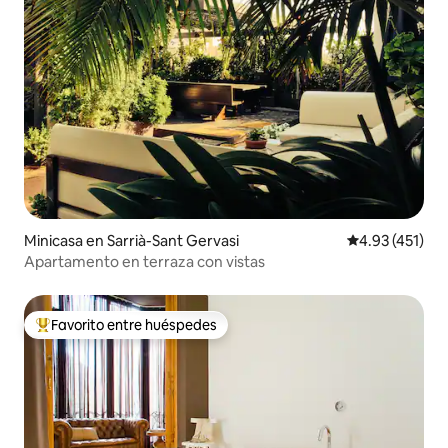
Minicasa en Sarrià-Sant Gervasi
Calificación p
4.93 (451)
Apartamento en terraza con vistas
Favorito entre huéspedes
Favorito entre huéspedes preferido