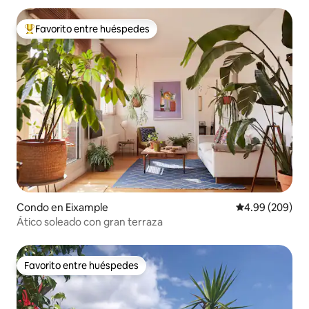
Favorito entre huéspedes
Favorito entre huéspedes preferido
Condo en Eixample
Calificación pr
4.99 (209)
Ático soleado con gran terraza
Favorito entre huéspedes
Favorito entre huéspedes