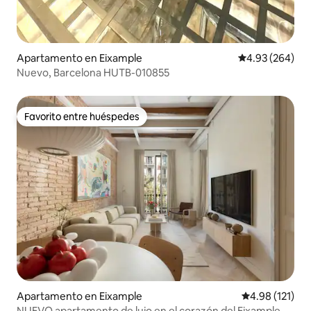
Apartamento en Eixample
Calificación pr
4.93 (264)
Nuevo, Barcelona HUTB-010855
Favorito entre huéspedes
Favorito entre huéspedes
Apartamento en Eixample
Calificación p
4.98 (121)
NUEVO apartamento de lujo en el corazón del Eixample