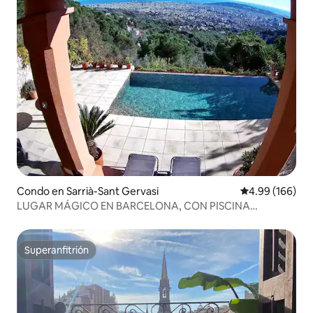
Condo en Sarrià-Sant Gervasi
Calificación pr
4.99 (166)
LUGAR MÁGICO EN BARCELONA, CON PISCINA
PRIVADA
Superanfitrión
Superanfitrión