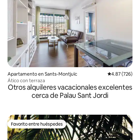
Apartamento en Sants-Montjuïc
Calificación pr
4.87 (726)
Ático con terraza
Otros alquileres vacacionales excelentes
cerca de Palau Sant Jordi
Favorito entre huéspedes
Favorito entre huéspedes