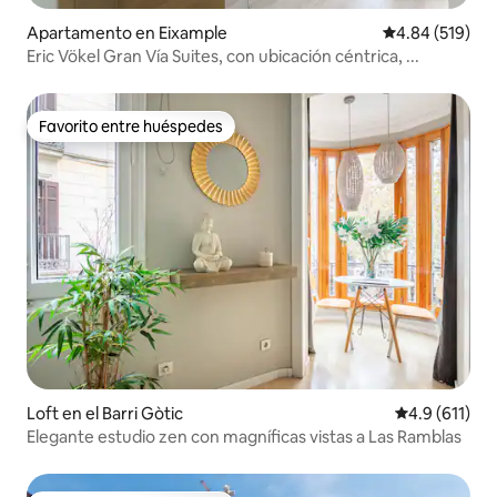
Apartamento en Eixample
Calificación pr
4.84 (519)
Eric Vökel Gran Vía Suites, con ubicación céntrica, ...
Favorito entre huéspedes
Favorito entre huéspedes
Loft en el Barri Gòtic
Calificación 
4.9 (611)
Elegante estudio zen con magníficas vistas a Las Ramblas