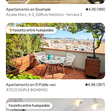
Apartamento en Eixample
Calificación pr
4.95 (189)
Ausias Marc, 4-2_Edificio histórico - terraza 2
Favorito entre huéspedes
Favorito entre huéspedes preferido
Apartamento en El Poble-sec
Calificación pr
4.96 (397)
ÁTICO DÚPLE BOHEMIO
Favorito entre huéspedes
Favorito entre huéspedes