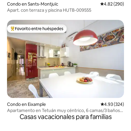
Condo en Sants-Montjuïc
Calificación pr
4.82 (290)
Apart. con terraza y piscina HUTB-009555
Favorito entre huéspedes
Favorito entre huéspedes preferido
Condo en Eixample
Calificación pr
4.93 (324)
Apartamento en Tetuán muy céntrico, 6 camas/3 baños,
Casas vacacionales para familias
terraza