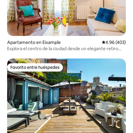
Apartamento en Eixample
Calificación pr
4.96 (403)
Explora el centro de la ciudad desde un elegante retiro
urbano
Favorito entre huéspedes
Favorito entre huéspedes