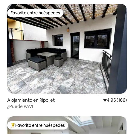
Favorito entre huéspedes
Favorito entre huéspedes
Alojamiento en Ripollet
Calificación pr
4.95 (166)
¿Puede PAVI
Favorito entre huéspedes
Favorito entre huéspedes preferido