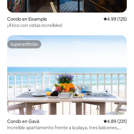
Condo en Eixample
Calificación p
4.99 (125)
¡Ático con vistas increíbles!
Superanfitrión
Superanfitrión
Condo en Gavà
Calificación p
4.89 (231)
Increíble apartamento frente a la playa, tres balcones,
vistas al mar