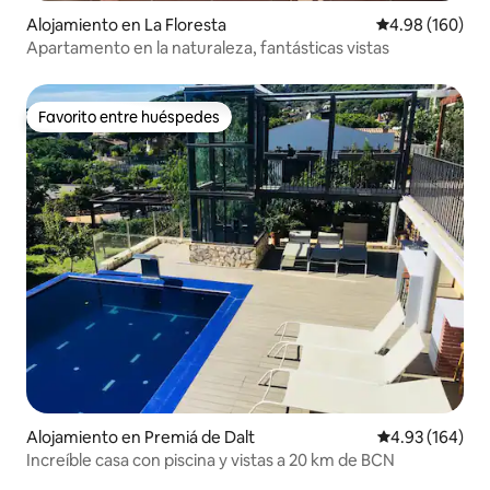
Alojamiento en La Floresta
Calificación pr
4.98 (160)
Apartamento en la naturaleza, fantásticas vistas
Favorito entre huéspedes
Favorito entre huéspedes
Alojamiento en Premiá de Dalt
Calificación pr
4.93 (164)
Increíble casa con piscina y vistas a 20 km de BCN