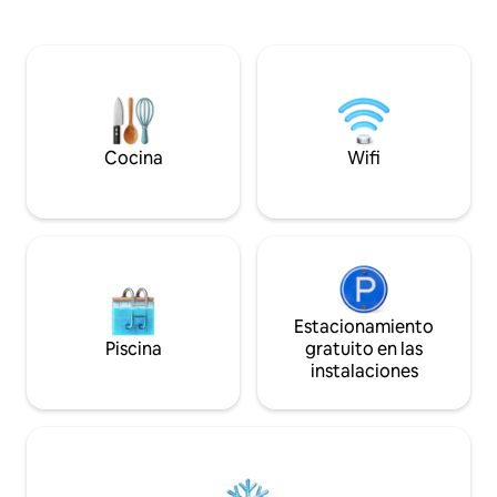
un descanso perfecto. Su ub
*importante (Válido exclusivamente para
privilegiada te pe
la TEMPORADA 2025/26) -Inicio
fácilmente la ciud
temporada: Agosto 2025 -Final,
tiendas y transpor
temporada Mayo 2026 UN
pasos. Ideal para pa
APARTAMENTO ÚNICO, CON LAS
de negocios. Licencia HUTB-011514/
EXPERIENCIAS MÁS INCREÍBLES Y CON
ESFCTU00000807
LAS MEJORES CRÍTICAS DE LOS
011510110
HUÉSPEDES DE AIRB&B!!! LA VIVIENDA:
Cocina
Wifi
Un espacio compuesto de tres
dormitorios con tres camas de
matrimonio, dos baños, un gran salón y
una cocina en isla, conforman este
apartamento de 131m². El apartamento
ha sido diseñado con elementos que
conjugan ligereza y comodidad. Firmas
como ZANOTTA, LEMA, CASSINA,
Estacionamiento
ARCLINEA CUCINE, GAGGENAU, DORN
Piscina
gratuito en las
BRACHT y diseñadores como JOAQUIM
instalaciones
RIFE o PHILIPPE STARCK visten y
decoran este apartamento con espacios
integrados que se abren y proyectan, a
través de grandes ventanales, en la
cuadricula del Eixample. Una orientación
perfecta que le confiere unas vistas