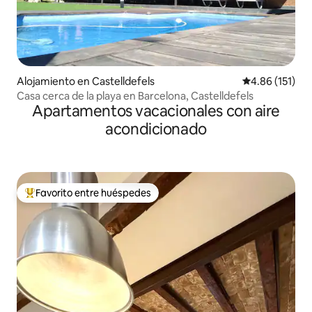
Alojamiento en Castelldefels
Calificación p
4.86 (151)
Casa cerca de la playa en Barcelona, Castelldefels
Apartamentos vacacionales con aire
acondicionado
Favorito entre huéspedes
Favorito entre huéspedes preferido