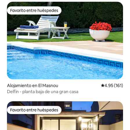
Favorito entre huéspedes
Favorito entre huéspedes
Alojamiento en El Masnou
Calificación p
4.95 (161)
Delfín - planta baja de una gran casa
Favorito entre huéspedes
Favorito entre huéspedes