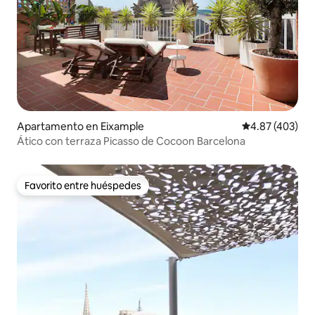
Apartamento en Eixample
Calificación pr
4.87 (403)
Ático con terraza Picasso de Cocoon Barcelona
Favorito entre huéspedes
Favorito entre huéspedes