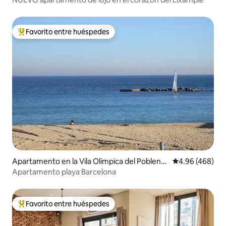
Favorito entre huéspedes
Favorito entre huéspedes preferido
Apartamento en la Vila Olímpica del Pobleno
Calificación pr
4.96 (468)
u
Apartamento playa Barcelona
Favorito entre huéspedes
Favorito entre huéspedes preferido