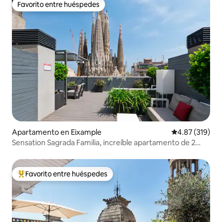
Favorito entre huéspedes
Favorito entre huéspedes
Apartamento en Eixample
Calificación p
4.87 (319)
Sensation Sagrada Familia, increíble apartamento de 2
dormitorios.
Favorito entre huéspedes
Favorito entre huéspedes preferido