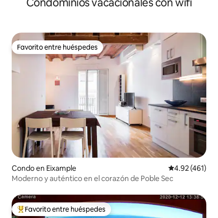
Condominios vacacionales con wifi
Favorito entre huéspedes
Favorito entre huéspedes
Condo en Eixample
Calificación p
4.92 (461)
Moderno y auténtico en el corazón de Poble Sec
Favorito entre huéspedes
Favorito entre huéspedes preferido