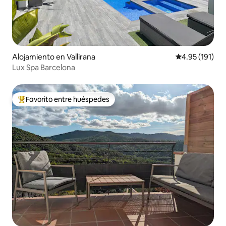
Alojamiento en Vallirana
Calificación p
4.95 (191)
Lux Spa Barcelona
Favorito entre huéspedes
Favorito entre huéspedes preferido