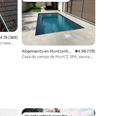
Favorito entre huéspedes
alificación promedio: 4.78 de 5, 369 reseñas
4.78 (369)
o casa
Alojamiento en Muntzenhei
Calificación promedio: 
4.98 (178)
m
Casa de campo de Munt'Z, SPA, sauna,
piscina, cerca de Colmar
Favorito entre huéspedes