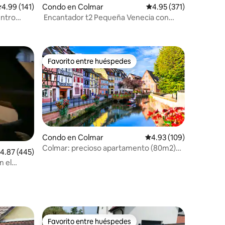
alificación promedio: 4.99 de 5, 141 reseñas
4.99 (141)
Condo en Colmar
Calificación promedio: 
4.95 (371)
entro
Encantador t2 Pequeña Venecia con
aparcamiento gratuito
Favorito entre huéspedes
Favorito entre huéspedes
Condo en Colmar
Calificación promedio: 
4.93 (109)
Colmar: precioso apartamento (80m2)
alificación promedio: 4.87 de 5, 445 reseñas
4.87 (445)
en residencia 2
n el
Favorito entre huéspedes