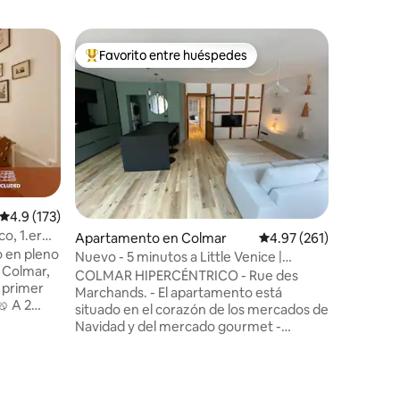
Apartam
Favorito entre huéspedes
Favor
Favorito entre huéspedes preferido
Favorit
Apartamen
tranquilo
★ Aparta
históric
excepcion
el 2 º pi
principal
Venecia y
mercado d
Aduana/Ko
Calificación promedio: 4.9 de 5, 173 reseñas
4.9 (173)
permitirá
o, 1.er
Apartamento en Colmar
Calificación promedio: 
4.97 (261)
en el cor
o en pleno
Alsacia. T
Nuevo - 5 minutos a Little Venice |
e Colmar,
totalmen
Navidad Mercados.
COLMAR HIPERCÉNTRICO - Rue des
l primer
mimo. Él 
Marchands. - El apartamento está
situado en el corazón de los mercados de
, de la
Navidad y del mercado gourmet -
s tiendas y
Descubra este hermoso apartamento de
isfrutas
lujo, totalmente rehabilitado en 2023,
con una ubicación privilegiada; a dos
 (cama de
pasos de la Casa Pfister, del Koifhus y de