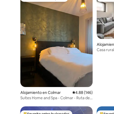
Favorito entre huéspedes
Favorito
Alojamie
Casa rural
Alojamiento en Colmar
Calificación promedio: 
4.88 (146)
Suites Home and Spa - Colmar - Ruta del
vino
Favorito entre huéspedes
Favor