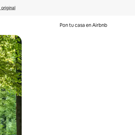
 original
Pon tu casa en Airbnb
o o desliza el dedo.