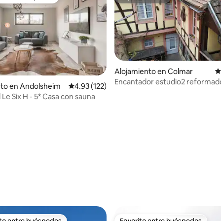
 entre huéspedes
Superanfitrión
Alojamiento en Colmar
C
Encantador estudio2 reformad
nto en Andolsheim
Calificación promedio: 4.93 de 5, 122 reseñas
4.93 (122)
alsaciana
 Le Six H - 5* Casa con sauna
4.88 de 5, 146 reseñas
ito entre huéspedes
Favorito entre huéspedes