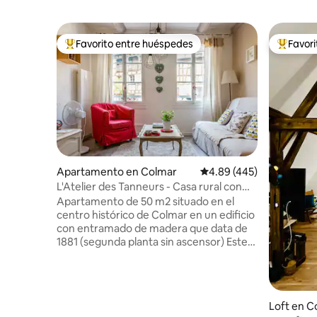
Favorito entre huéspedes
Favor
Favorito entre huéspedes preferido
Favorito
Apartamento en Colmar
Calificación promedio: 
4.89 (445)
L'Atelier des Tanneurs - Casa rural con
encanto en el centro histórico de Colmar
Apartamento de 50 m2 situado en el
centro histórico de Colmar en un edificio
con entramado de madera que data de
1881 (segunda planta sin ascensor) Este
apartamento consta de: Un salón
comedor equipado con un sofá cama
para 2 personas de 1,40 x 2,00 m Este
apartamento de 50 m2 está idealmente
Loft en C
situado en el corazón de la antigua