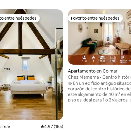
ito entre huéspedes
Favorito entre huéspedes
 entre huéspedes preferido
Favorito entre huéspedes
4.89 de 5, 445 reseñas
Apartamento en Colmar
Chez Mamema • Centro históric
piso, Wi-Fi
🥨 En un edificio antiguo situad
corazón del centro histórico d
este alojamiento de 40 m² en e
piso es ideal para 1 o 2 viajeros. 🥨 A 2
minutos a pie de la Petite Venise
Maison Pfister, del Koïfus, de la
restaurantes… Todo mientras d
de un entorno tranquilo. 🥨 El
olmar
Calificación promedio: 4.97 de 5, 155 reseñas
4.97 (155)
apartamento: • Una habitación