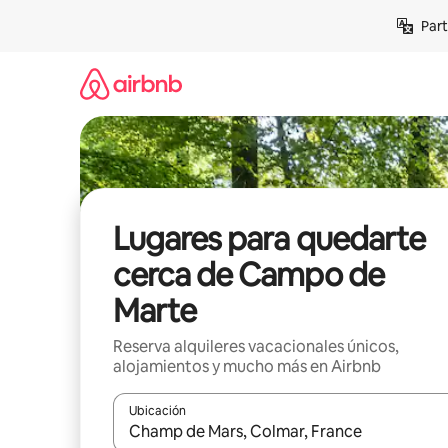
Omite
Part
el
contenido
Lugares para quedarte
cerca de Campo de
Marte
Reserva alquileres vacacionales únicos,
alojamientos y mucho más en Airbnb
Ubicación
Cuando los resultados estén disponibles, navega co