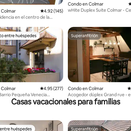
Condo en Colmar
C
wHite Duplex Suite Colmar - C
 Colmar
Calificación promedio: 4.92 de 5, 145 reseñas
4.92 (145)
histórico
idencia en el centro de la
lcón +parking
ito entre huéspedes
Superanfitrión
 entre huéspedes preferido
Superanfitrión
4.85 de 5, 438 reseñas
 Colmar
Calificación promedio: 4.95 de 5, 277 reseñas
4.95 (277)
Condo en Colmar
C
l Barrio Pequeña Venecia
Acogedor dúplex Grand rue - e
Casas vacacionales para familias
miento gratuito
centro de Colmar
 entre huéspedes
Superanfitrión