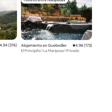
Favorito entre huéspedes
alificación promedio: 4.94 de 5, 376 reseñas
4.94 (376)
Alojamiento en Guebwiller
Calificación promedio: 
4.96 (173)
El Principito I La Mariposa I Privado