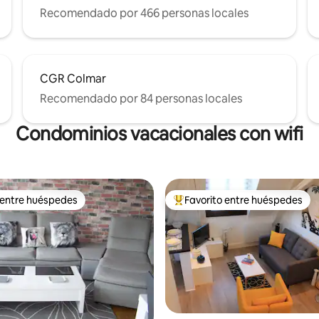
Recomendado por 466 personas locales
CGR Colmar
Recomendado por 84 personas locales
Condominios vacacionales con wifi
 entre huéspedes
Favorito entre huéspedes
 entre huéspedes
Favorito entre huéspedes prefe
4.92 de 5, 208 reseñas