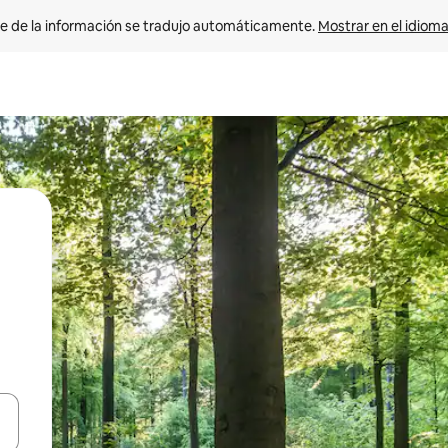
e de la información se tradujo automáticamente. 
Mostrar en el idioma
n las teclas de flecha hacia arriba y hacia abajo o explora con el tact