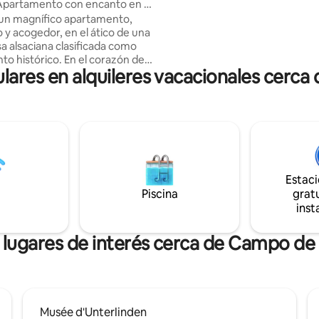
 Apartamento con encanto en el
160 x 200) • Un salón acogedor 
de Colmar
s un magnífico apartamento,
cocina equipada • Un baño con i
 y acogedor, en el ático de una
Wifi ✔ Se proporcionan sábanas 
sa alsaciana clasificada como
✔ Llegada autónoma ✔
ico. En el corazón del
Estacionamientos cercanos
ares en alquileres vacacionales cerca
tórico de Colmar, la vida
a está a sus pies con sus
 restaurantes y comercios.
to totalmente equipado,
o con buen gusto, preservando
idad del edificio (vigas a la
partamento con doble
ón que ofrece una espléndida
Estac
os tejados de Colmar y el
Piscina
gratu
inst
 4 estrellas.
 lugares de interés cerca de Campo de
Musée d'Unterlinden