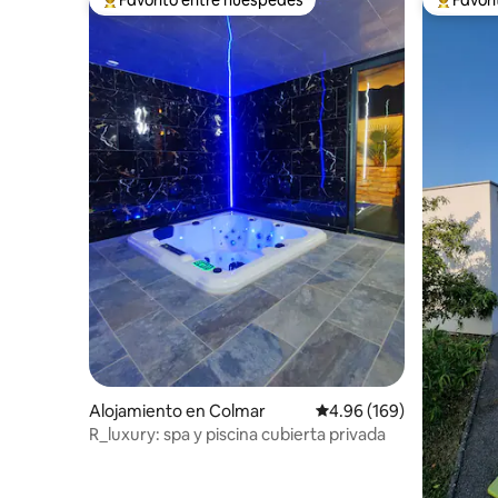
Favorito entre huéspedes preferido
Favorito
Alojamiento en Colmar
Calificación promedio: 
4.96 (169)
R_luxury: spa y piscina cubierta privada