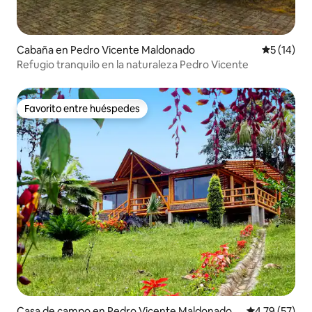
Cabaña en Pedro Vicente Maldonado
Calificaci
5 (14)
Refugio tranquilo en la naturaleza Pedro Vicente
Favorito entre huéspedes
Favorito entre huéspedes
Casa de campo en Pedro Vicente Maldonado
Calificación 
4.79 (57)