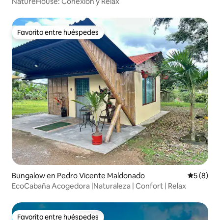
NatureHouse: Conexión y Relax
Favorito entre huéspedes
Favorito entre huéspedes
Bungalow en Pedro Vicente Maldonado
Calificac
5 (8)
EcoCabaña Acogedora |Naturaleza | Confort | Relax
Favorito entre huéspedes