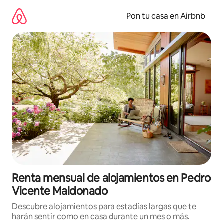
Omite
el
Pon tu casa en Airbnb
contenido
Renta mensual de alojamientos en Pedro
Vicente Maldonado
Descubre alojamientos para estadías largas que te
harán sentir como en casa durante un mes o más.