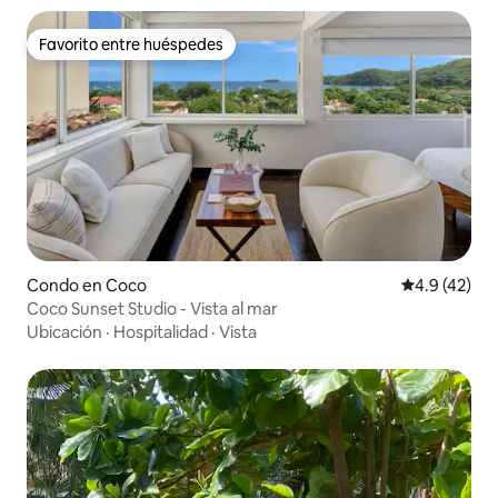
Favorito entre huéspedes
Favorito entre huéspedes
Condo en Coco
Calificación
4.9 (42)
Coco Sunset Studio - Vista al mar
Ubicación
·
Hospitalidad
·
Vista