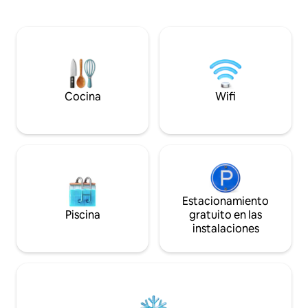
restaurantes y ti
guiadas a las maravillas de Costa Rica.
distancia en coch
Extremadamente seguro con patrullas
Liberia (20 minuto
de seguridad las 24 horas, los 7 días de la
concierto de pája
semana. Permítanos mimarlo mientras
atardecer y amane
crea recuerdos inolvidables en este
vistas de las puest
paraíso que le robará el corazón.
Coco. ¡Cerca de la naturaleza, pero no
¡Reserva ahora!
muy lejos de los se
Cocina
Wifi
Estacionamiento
Piscina
gratuito en las
instalaciones