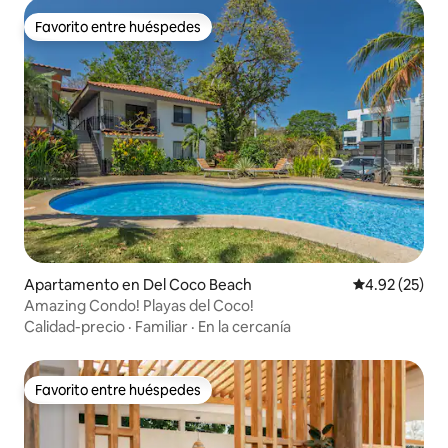
Favorito entre huéspedes
Favorito entre huéspedes
Apartamento en Del Coco Beach
Calificación 
4.92 (25)
Amazing Condo! Playas del Coco!
Calidad-precio
·
Familiar
·
En la cercanía
Favorito entre huéspedes
Favorito entre huéspedes