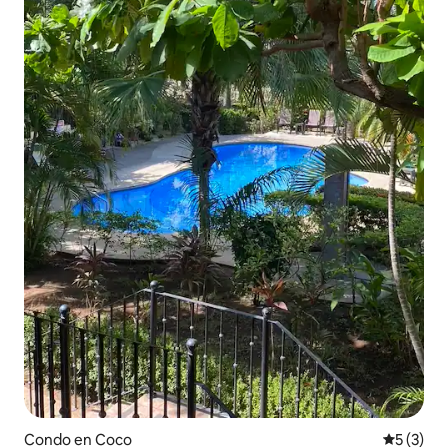
Condo en Coco
Calificac
5 (3)