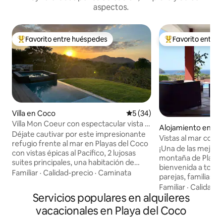
aspectos.
Favorito entre huéspedes
Favorito entre
Favorito entre huéspedes preferido
Favorito entre hu
Villa en Coco
Calificación promedio: 5 de 
5 (34)
Villa Mon Coeur con espectacular vista al
Alojamiento en De
mar en Coco Beach
Déjate cautivar por este impresionante
ach
Vistas al mar con c
refugio frente al mar en Playas del Coco
Isabela #6
¡Una de las mejores
con vistas épicas al Pacífico, 2 lujosas
montaña de Playas del C
suites principales, una habitación de
bienvenida a todo
ensueño para niños (4 camas de tamaño
Familiar
·
Calidad-precio
·
Caminata
parejas, familias 
completo) y una resplandeciente piscina
Casa totalmente e
Familiar
·
Calidad-
privada. Los amplios espacios al aire libre
Servicios populares en alquileres
cima de una mont
invitan a la relajación total. Elige nuestro
comunidad cerrada
vacacionales en Playa del Coco
Luxe todo incluido: chef personal,
de la playa. Tiendas de comestibles,
servicio de limpieza diario y visitas