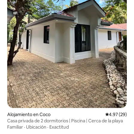
Alojamiento en Coco
Calificación p
4.97 (29)
Casa privada de 2 dormitorios | Piscina | Cerca de la playa
Familiar
·
Ubicación
·
Exactitud