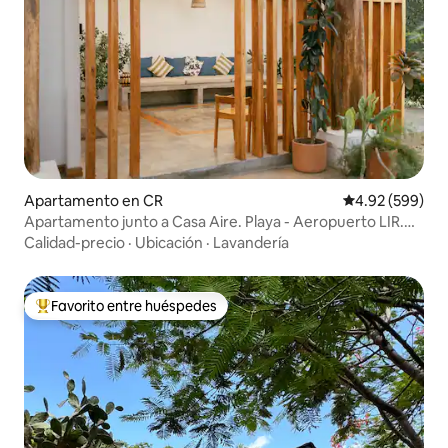
Apartamento en CR
Calificación pr
4.92 (599)
Apartamento junto a Casa Aire. Playa - Aeropuerto LIR.
Cama king
Calidad-precio
·
Ubicación
·
Lavandería
Favorito entre huéspedes
Favorito entre huéspedes preferido