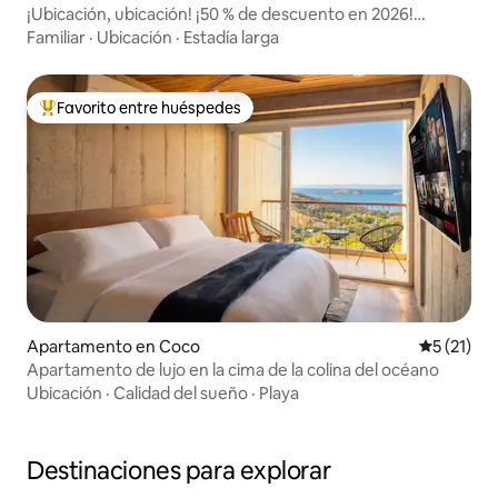
¡Ubicación, ubicación! ¡50 % de descuento en 2026!
Además… ¡sin impuestos adicionales!
Familiar
·
Ubicación
·
Estadía larga
Favorito entre huéspedes
Favorito entre huéspedes preferido
Apartamento en Coco
Calificaci
5 (21)
Apartamento de lujo en la cima de la colina del océano
Ubicación
·
Calidad del sueño
·
Playa
Destinaciones para explorar