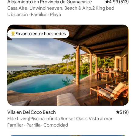
Alojamiento en Provincia de Guanacaste
Calificación p
4.93 (513)
Casa Aire. Unwind heaven. Beach & Airp.2 King bed
Ubicación
·
Familiar
·
Playa
Favorito entre huéspedes
Favorito entre huéspedes preferido
Villa en Del Coco Beach
Calificac
5 (9)
Elite Living|Piscina infinita Sunset Oasis|Vista al mar
Familiar
·
Parrilla
·
Comodidad