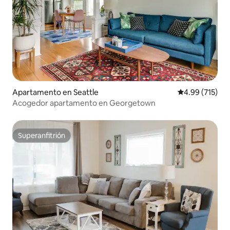
Apartamento en Seattle
Calificación p
4.99 (715)
Acogedor apartamento en Georgetown
Superanfitrión
Superanfitrión