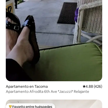
Apartamento en Tacoma
Calificación pr
4.88 (426)
Apartamento Afrodita 6th Ave *Jacuzzi* Relajante
Favorito entre huéspedes