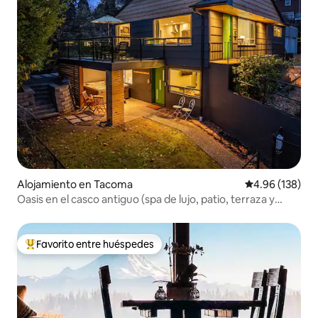
Alojamiento en Tacoma
Calificación pr
4.96 (138)
Oasis en el casco antiguo (spa de lujo, patio, terraza y
vistas)
Favorito entre huéspedes
Favorito entre huéspedes preferido