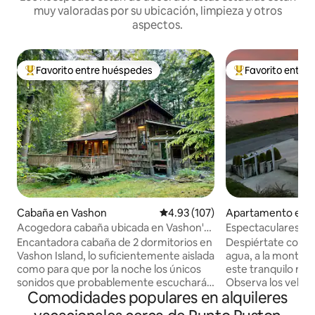
muy valoradas por su ubicación, limpieza y otros
aspectos.
Favorito entre huéspedes
Favorito entre
Favorito entre huéspedes preferido
Favorito entre hu
Cabaña en Vashon
Calificación promedio: 4.93 de 5
4.93 (107)
Apartamento en 
Acogedora cabaña ubicada en Vashon's
Espectaculares vist
Huckleberry Woods
montaña
Encantadora cabaña de 2 dormitorios en
Despiértate con im
Vashon Island, lo suficientemente aislada
agua, a la montañ
como para que por la noche los únicos
este tranquilo refu
sonidos que probablemente escucharás
Observa los veleros,
Comodidades populares en alquileres
sean los gritos ocasionales de los búhos
trenes pasar desd
residentes, pero a menos de 15 minutos
interior o exterior. Ubicado en l