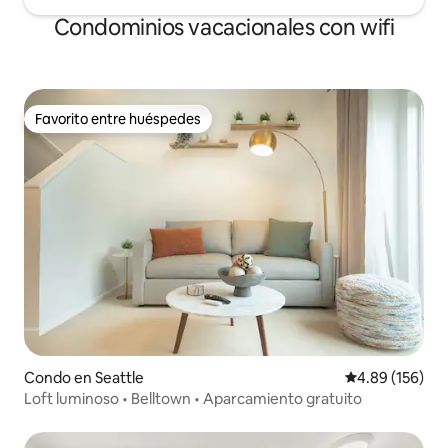
Condominios vacacionales con wifi
Favorito entre huéspedes
Favorito entre huéspedes
Condo en Seattle
Calificación pr
4.89 (156)
Loft luminoso • Belltown • Aparcamiento gratuito