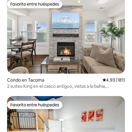
Favorito entre huéspedes
Favorito entre huéspedes
Condo en Tacoma
Calificación p
4.93 (181)
2 suites King en el casco antiguo, vistas a la bahía,
patio/garaje
Favorito entre huéspedes
Favorito entre huéspedes