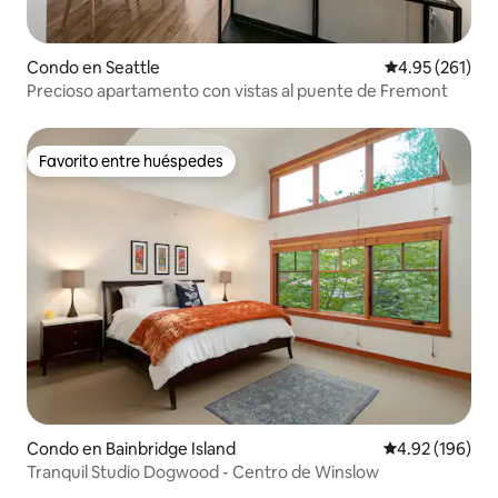
Condo en Seattle
Calificación p
4.95 (261)
Precioso apartamento con vistas al puente de Fremont
Favorito entre huéspedes
Favorito entre huéspedes
Condo en Bainbridge Island
Calificación pr
4.92 (196)
Tranquil Studio Dogwood - Centro de Winslow