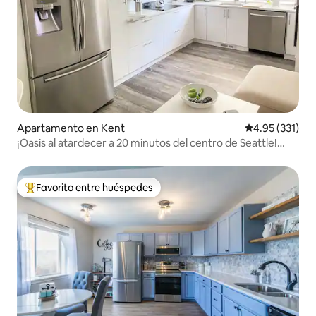
Apartamento en Kent
Calificación p
4.95 (331)
¡Oasis al atardecer a 20 minutos del centro de Seattle!
¡Nueva iluminación!
Favorito entre huéspedes
Favorito entre huéspedes preferido