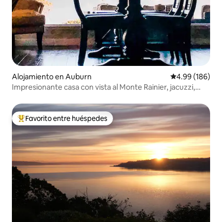
Alojamiento en Auburn
Calificación pr
4.99 (186)
Impresionante casa con vista al Monte Rainier, jacuzzi,
fogata.
Favorito entre huéspedes
Favorito entre huéspedes preferido