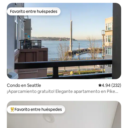
Favorito entre huéspedes
Favorito entre huéspedes
Condo en Seattle
Calificación pr
4.94 (232)
¡Aparcamiento gratuito! Elegante apartamento en Pike
Place Market
Favorito entre huéspedes
Favorito entre huéspedes preferido