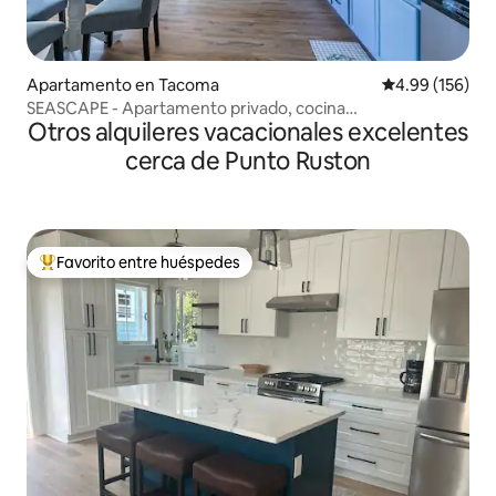
Apartamento en Tacoma
Calificación pr
4.99 (156)
SEASCAPE - Apartamento privado, cocina
Otros alquileres vacacionales excelentes
completa/lavandería
cerca de Punto Ruston
Favorito entre huéspedes
Favorito entre huéspedes preferido