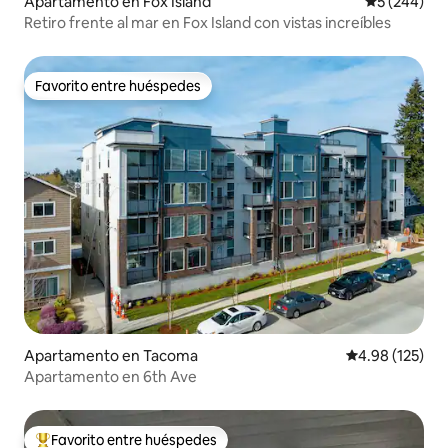
Apartamento en Fox Island
Calificación
5 (244)
Retiro frente al mar en Fox Island con vistas increíbles
Favorito entre huéspedes
Favorito entre huéspedes
Apartamento en Tacoma
Calificación p
4.98 (125)
Apartamento en 6th Ave
Favorito entre huéspedes