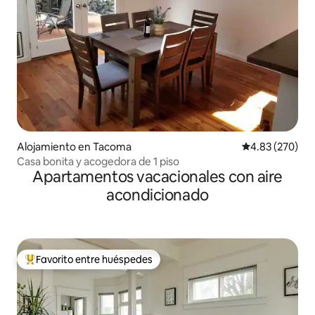
Alojamiento en Tacoma
Calificación pr
4.83 (270)
Casa bonita y acogedora de 1 piso
Apartamentos vacacionales con aire
acondicionado
Favorito entre huéspedes
Favorito entre huéspedes preferido