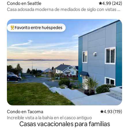
Condo en Seattle
Calificación pr
4.99 (242)
Casa adosada moderna de mediados de siglo con vistas a
Beacon
Favorito entre huéspedes
Favorito entre huéspedes preferido
Condo en Tacoma
Calificación p
4.93 (119)
Increíble vista a la bahía en el casco antiguo
Casas vacacionales para familias