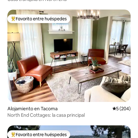
Favorito entre huéspedes
Favorito entre huéspedes preferido
Alojamiento en Tacoma
Calificación
5 (204)
North End Cottages: la casa principal
Favorito entre huéspedes
Favorito entre huéspedes preferido