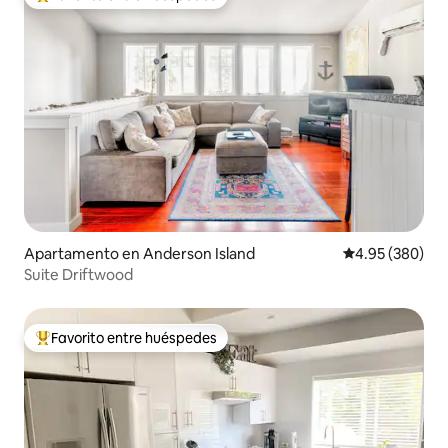
Favorito entre huéspedes preferido
Apartamento en Anderson Island
Calificación pr
4.95 (380)
Suite Driftwood
Favorito entre huéspedes
Favorito entre huéspedes preferido