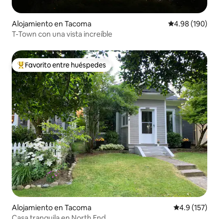
Alojamiento en Tacoma
Calificación pr
4.98 (190)
T-Town con una vista increíble
Favorito entre huéspedes
Favorito entre huéspedes preferido
Alojamiento en Tacoma
Calificación 
4.9 (157)
Casa tranquila en North End