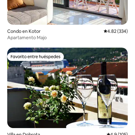
Condo en Kotor
Calificación pr
4.82 (334)
Apartamento Majo
Favorito entre huéspedes
Favorito entre huéspedes
Villa en Dobrota
Calificación 
4.9 (105)