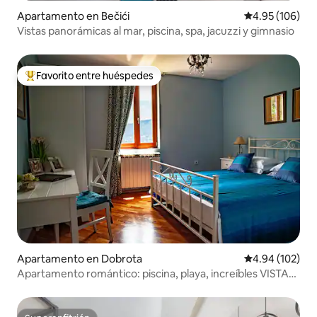
Apartamento en Bečići
Calificación pr
4.95 (106)
Vistas panorámicas al mar, piscina, spa, jacuzzi y gimnasio
Favorito entre huéspedes
Favorito entre huéspedes preferido
Apartamento en Dobrota
Calificación pr
4.94 (102)
Apartamento romántico: piscina, playa, increíbles VISTAS
AL MAR