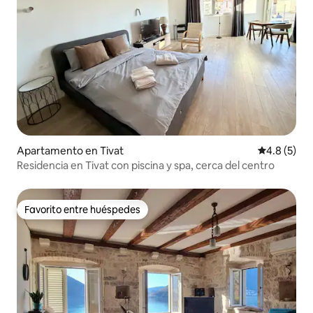
Apartamento en Tivat
Calificació
4.8 (5)
Residencia en Tivat con piscina y spa, cerca del centro
Favorito entre huéspedes
Favorito entre huéspedes