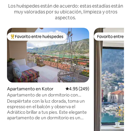
Los huéspedes están de acuerdo: estas estadías están
muy valoradas por su ubicación, limpieza y otros
aspectos.
Favorito entre huéspedes
Favorito entre h
Favorito entre huéspedes preferido
Favorito entre h
Apartamento en Kotor
Calificación promedio: 4.95 de 5
4.95 (249)
Apartamento de un dormitorio con
vistas excepcionales.
Despiértate con la luz dorada, toma un
espresso en el balcón y observa el
Adriático brillar a tus pies. Este elegante
apartamento de un dormitorio es un
refugio tranquilo a solo 10 minutos del
casco antiguo de Kotor. Disfruta de unas