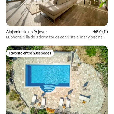
Alojamiento en Prijevor
Calificación
5.0 (11)
Euphoria: villa de 3 dormitorios con vista al mar y piscina
infinita
Favorito entre huéspedes
Favorito entre huéspedes