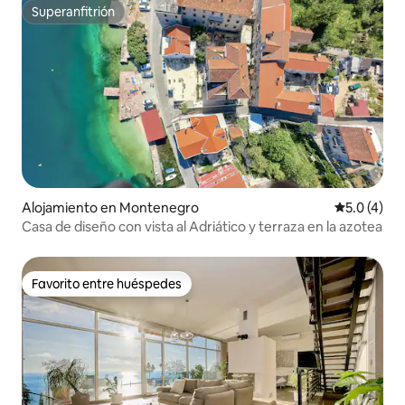
Superanfitrión
Superanfitrión
Alojamiento en Montenegro
Calificació
5.0 (4)
Casa de diseño con vista al Adriático y terraza en la azotea
Favorito entre huéspedes
Favorito entre huéspedes