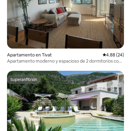
Apartamento en Tivat
Calificación p
4.88 (24)
Apartamento moderno y espacioso de 2 dormitorios con
piscina
Superanfitrión
Superanfitrión