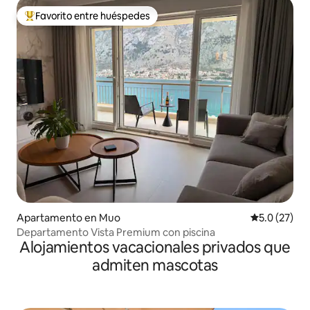
Favorito entre huéspedes
Favorito entre huéspedes preferido
Apartamento en Muo
Calificación
5.0 (27)
Departamento Vista Premium con piscina
Alojamientos vacacionales privados que
admiten mascotas