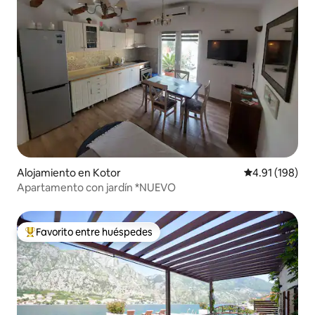
Alojamiento en Kotor
Calificación p
4.91 (198)
Apartamento con jardín *NUEVO
Favorito entre huéspedes
Favorito entre huéspedes preferido