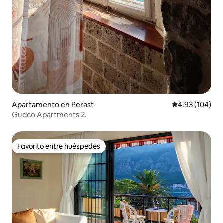
Apartamento en Perast
Calificación pr
4.93 (104)
Gudco Apartments 2.
Favorito entre huéspedes
Favorito entre huéspedes