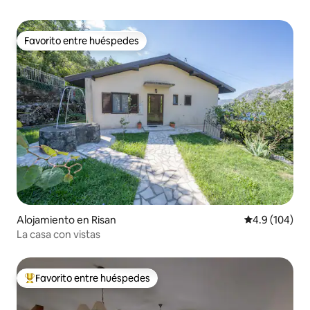
Favorito entre huéspedes
Favorito entre huéspedes
Alojamiento en Risan
Calificación 
4.9 (104)
La casa con vistas
Favorito entre huéspedes
Favorito entre huéspedes preferido