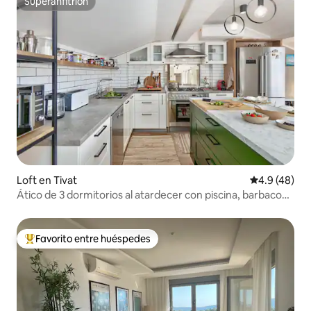
Superanfitrión
Superanfitrión
Loft en Tivat
Calificación
4.9 (48)
Ático de 3 dormitorios al atardecer con piscina, barbacoa
y vistas
Favorito entre huéspedes
Favorito entre huéspedes preferido