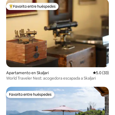
Favorito entre huéspedes
Favorito entre huéspedes preferido
Apartamento en Skaljari
Calificación
5.0 (33)
World Traveler Nest: acogedora escapada a Skaljari
Favorito entre huéspedes
Favorito entre huéspedes