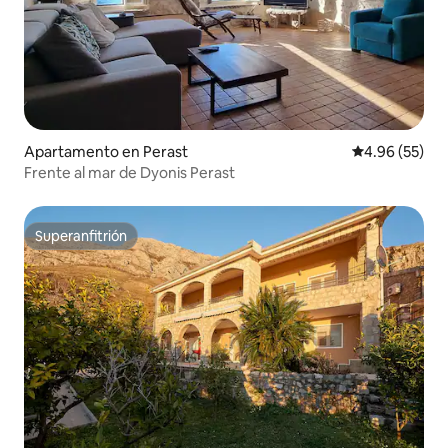
Apartamento en Perast
Calificación p
4.96 (55)
Frente al mar de Dyonis Perast
Superanfitrión
Superanfitrión