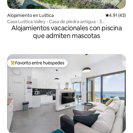
Alojamiento en Luštica
Calificación 
4.91 (43)
Casa Luštica Valley - Casa de piedra antigua - 3
Alojamientos vacacionales con piscina
dormitorios
que admiten mascotas
Favorito entre huéspedes
Favorito entre huéspedes preferido