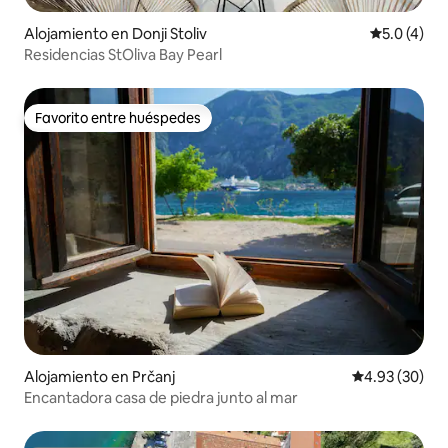
Alojamiento en Donji Stoliv
Calificació
5.0 (4)
Residencias StOliva Bay Pearl
Favorito entre huéspedes
Favorito entre huéspedes
Alojamiento en Prčanj
Calificación p
4.93 (30)
Encantadora casa de piedra junto al mar