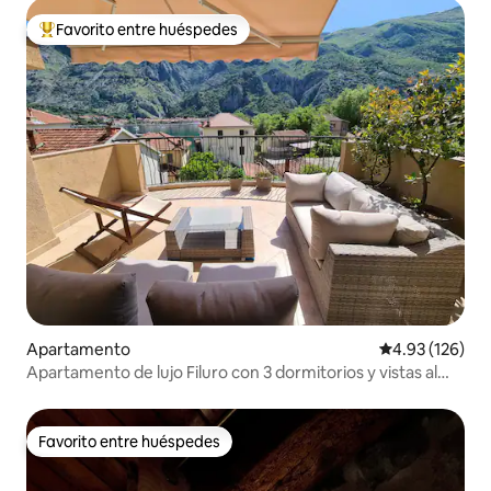
Favorito entre huéspedes
Favorito entre huéspedes preferido
Apartamento
Calificación p
4.93 (126)
Apartamento de lujo Filuro con 3 dormitorios y vistas al
mar
Favorito entre huéspedes
Favorito entre huéspedes