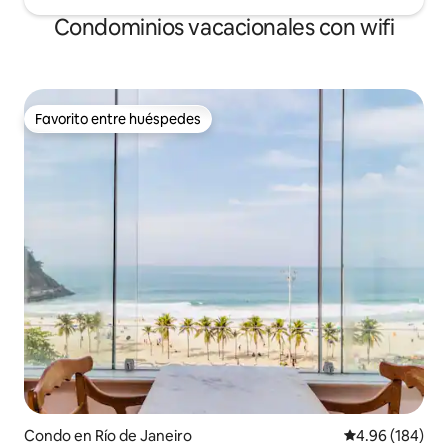
Condominios vacacionales con wifi
Favorito entre huéspedes
Favorito entre huéspedes
Condo en Río de Janeiro
Calificación pr
4.96 (184)