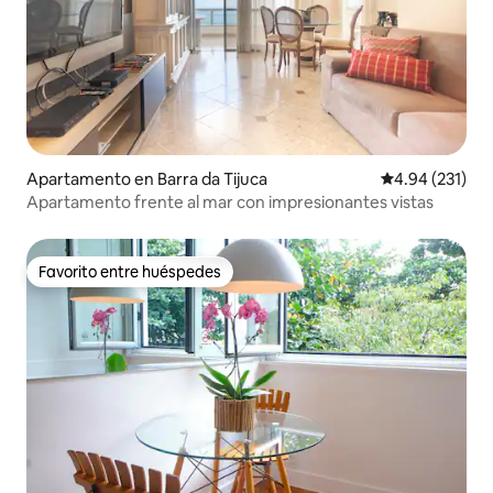
Apartamento en Barra da Tijuca
Calificación p
4.94 (231)
Apartamento frente al mar con impresionantes vistas
Favorito entre huéspedes
Favorito entre huéspedes