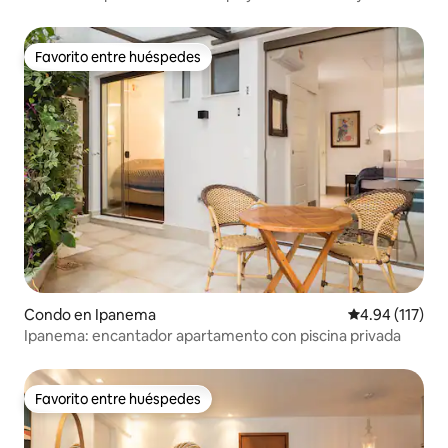
Favorito entre huéspedes
Favorito entre huéspedes
Condo en Ipanema
Calificación p
4.94 (117)
Ipanema: encantador apartamento con piscina privada
Favorito entre huéspedes
Favorito entre huéspedes