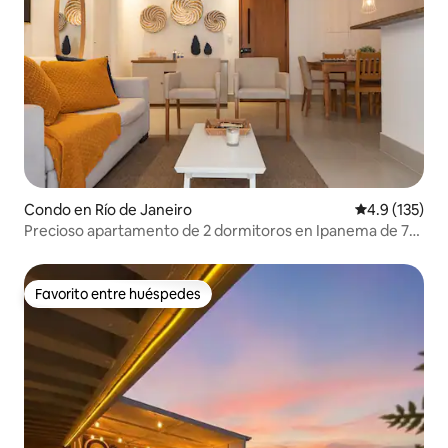
Condo en Río de Janeiro
Calificación 
4.9 (135)
Precioso apartamento de 2 dormitoros en Ipanema de 75
m² con garaje
Favorito entre huéspedes
Favorito entre huéspedes