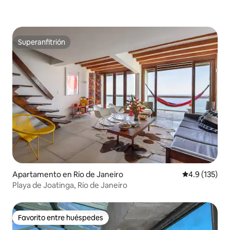
Superanfitrión
Superanfitrión
Apartamento en Río de Janeiro
Calificación 
4.9 (135)
Playa de Joatinga, Río de Janeiro
Favorito entre huéspedes
Favorito entre huéspedes