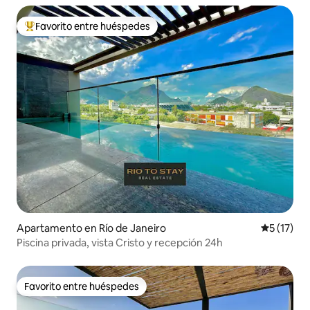
Favorito entre huéspedes
Favorito entre huéspedes preferido
Apartamento en Río de Janeiro
Calificaci
5 (17)
Piscina privada, vista Cristo y recepción 24h
Favorito entre huéspedes
Favorito entre huéspedes