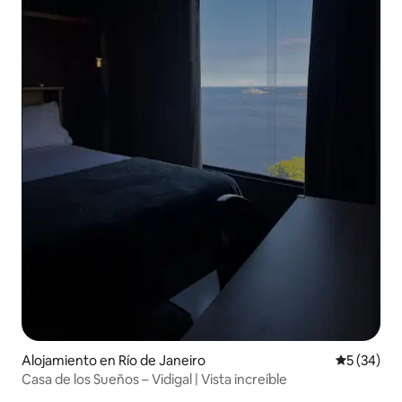
Alojamiento en Río de Janeiro
Calificaci
5 (34)
Casa de los Sueños – Vidigal | Vista increíble