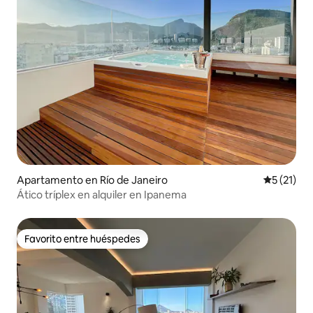
Apartamento en Río de Janeiro
Calificaci
5 (21)
Ático tríplex en alquiler en Ipanema
Favorito entre huéspedes
Favorito entre huéspedes