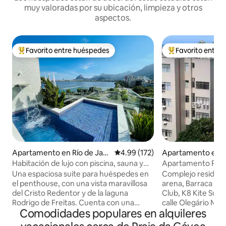
muy valoradas por su ubicación, limpieza y otros
aspectos.
Favorito entre huéspedes
Favorito entre
Favorito entre huéspedes preferido
Favorito entre hu
Apartamento en Río de Jan
Calificación promedio: 4.99 de 5
4.99 (172)
Apartamento en Ba
eiro
a
Habitación de lujo con piscina, sauna y
Apartamento Prai
privacidad.
Gávea y montaña
Una espaciosa suite para huéspedes en
Complejo residenci
el penthouse, con una vista maravillosa
arena, Barraca do 
del Cristo Redentor y de la laguna
Club, K8 Kite Surf 
Rodrigo de Freitas. Cuenta con una
calle Olegário Maci
Comodidades populares en alquileres
amplia zona exterior con piscina y
restaurantes más 
cascada, un medio baño, una sauna de
diaria, cocina co