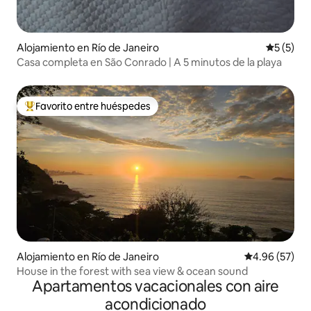
Alojamiento en Río de Janeiro
Calificac
5 (5)
Casa completa en São Conrado | A 5 minutos de la playa
Favorito entre huéspedes
Favorito entre huéspedes preferido
Alojamiento en Río de Janeiro
Calificación p
4.96 (57)
House in the forest with sea view & ocean sound
Apartamentos vacacionales con aire
acondicionado