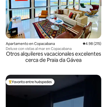
Apartamento en Copacabana
Calificación p
4.98 (215)
Deluxe con vistas al mar en Copacabana
Otros alquileres vacacionales excelentes
cerca de Praia da Gávea
Favorito entre huéspedes
Favorito entre huéspedes preferido