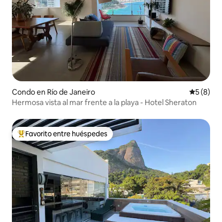
Condo en Río de Janeiro
Calificac
5 (8)
Hermosa vista al mar frente a la playa - Hotel Sheraton
Favorito entre huéspedes
Favorito entre huéspedes preferido