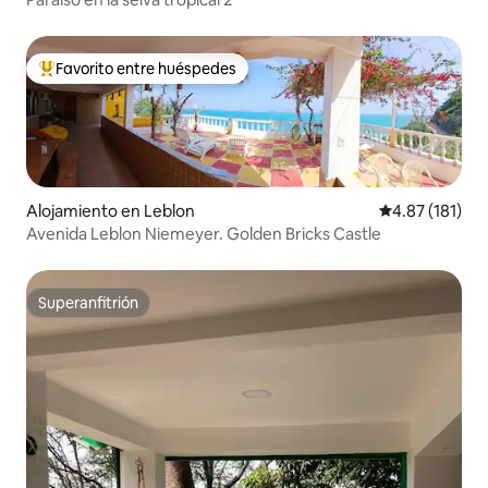
Favorito entre huéspedes
Favorito entre huéspedes preferido
Alojamiento en Leblon
Calificación p
4.87 (181)
Avenida Leblon Niemeyer. Golden Bricks Castle
Superanfitrión
Superanfitrión