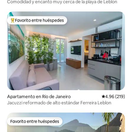
Comodidad y encanto muy cerca de la playa de Leblon
Favorito entre huéspedes
Favorito entre huéspedes preferido
Apartamento en Río de Janeiro
Calificación pr
4.96 (219)
Jacuzzi reformado de alto estándar Ferreira Leblon
Favorito entre huéspedes
Favorito entre huéspedes