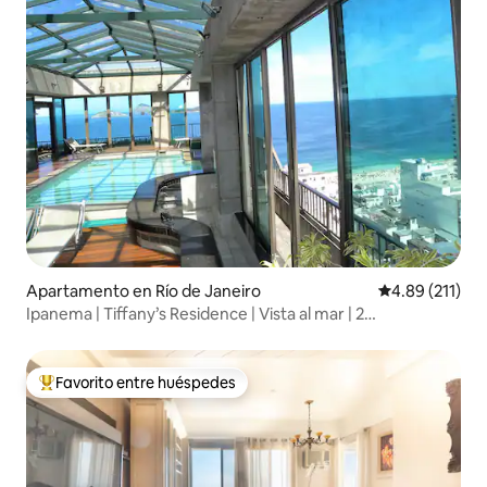
Apartamento en Río de Janeiro
Calificación p
4.89 (211)
Ipanema | Tiffany’s Residence | Vista al mar | 2
habitaciones
Favorito entre huéspedes
Favorito entre huéspedes preferido