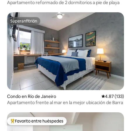
Apartamento reformado de 2 dormitorios a pie de playa
Superanfitrión
Superanfitrión
Condo en Río de Janeiro
Calificación p
4.87 (133)
Apartamento frente al mar en la mejor ubicación de Barra
Favorito entre huéspedes
Favorito entre huéspedes preferido