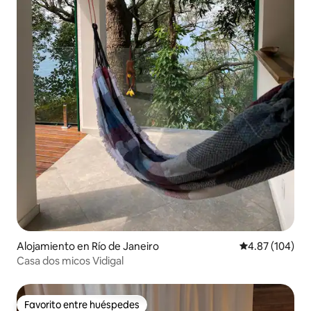
Alojamiento en Río de Janeiro
Calificación pr
4.87 (104)
Casa dos micos Vidigal
Favorito entre huéspedes
Favorito entre huéspedes