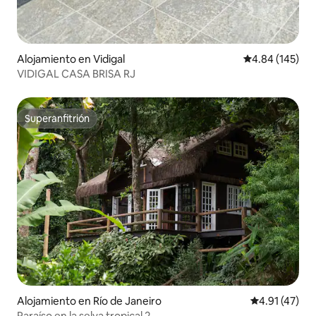
Alojamiento en Vidigal
Calificación pr
4.84 (145)
VIDIGAL CASA BRISA RJ
Superanfitrión
Superanfitrión
Alojamiento en Río de Janeiro
Calificación 
4.91 (47)
Paraíso en la selva tropical 2