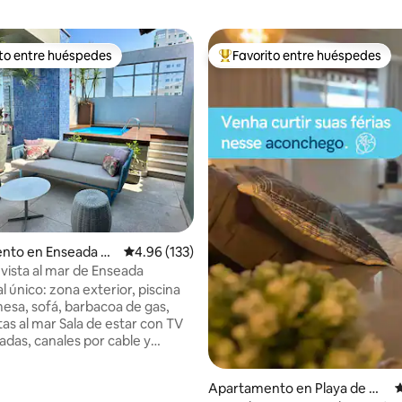
ito entre huéspedes
Favorito entre huéspedes
 entre huéspedes preferido
Favorito entre huéspedes prefe
4.99 de 5, 135 reseñas
nto en Enseada do
Calificación promedio: 4.96 de 5, 133 reseñas
4.96 (133)
 vista al mar de Enseada
al único: zona exterior, piscina
mesa, sofá, barbacoa de gas,
tas al mar Sala de estar con TV
adas, canales por cable y
00 megas Comedor y baño
Apartamento en Playa de Co
C
lgodón de 300 hilos/toallas