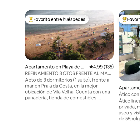
Favorito entre huéspedes
Favor
Favorito entre huéspedes preferido
Favorito
Apartamento en Playa de C
Calificación promedio: 
4.99 (135)
osta
REFINAMIENTO 3 QTOS FRENTE AL MAR
DE PRAIA DA COSTA
Apto de 3 dormitorios (1 suite), frente al
mar en Praia da Costa, en la mejor
Apartame
ubicación de Vila Velha. Cuenta con una
Suá
Ático con
panadería, tienda de comestibles,
Ático line
farmacia, heladería y restaurantes muy
privada, 
cerca, así como una zona de juegos
aseo y vis
infantiles en la arena para los más
de 55pulg
pequeños. Situada en la planta 9º,
Netflix Wi-Fi 5
permite a los huéspedes una vista
social Dos cocinas completas. Ropa de
privilegiada de toda la costa. Propiedad
cama de a
en azulejos de porcelana, con muebles