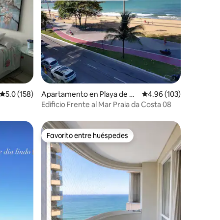
Calificación promedio: 5.0 de 5, 158 reseñas
5.0 (158)
Apartamento en Playa de C
Calificación promedio: 
4.96 (103)
osta
Edificio Frente al Mar Praia da Costa 08
Favorito entre huéspedes
rido
Favorito entre huéspedes