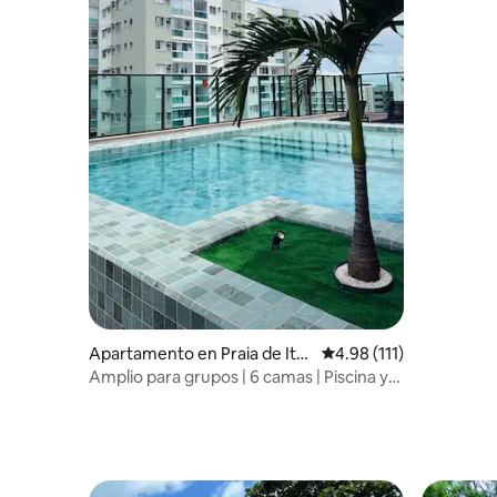
Apartamento en Praia de Ita
Calificación promedio: 
4.98 (111)
parica
Amplio para grupos | 6 camas | Piscina y
sauna