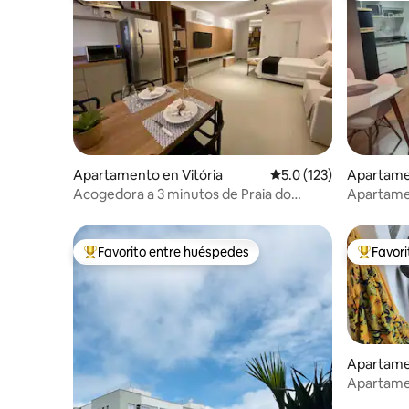
Apartamento en Vitória
Calificación promedio:
5.0 (123)
Apartame
Suá
Acogedora a 3 minutos de Praia do
Apartame
Canto
Enseada d
Favorito entre huéspedes
Favor
Favorito entre huéspedes preferido
Favorito
Apartamen
parica
Apartamen