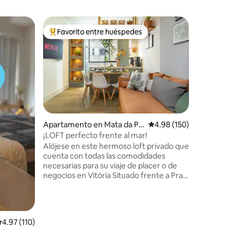
Condo en
Favorito entre huéspedes
Favor
rido
Favorito entre huéspedes preferido
Favorit
Frente al
Costa
Mi espaci
Costa, co
mar. Zon
practicid
principal
Apartame
(Netflix i
minibar, 
Apartamento en Mata da Pr
Calificación promedio: 
4.98 (150)
24 horas
aia
¡LOFT perfecto frente al mar!
y toallas Garaje privado, derecho a 1 plaza
Alójese en este hermoso loft privado que
en el sis
cuenta con todas las comodidades
plaza dis
necesarias para su viaje de placer o de
plazas disponibles.
negocios en Vitória Situado frente a Praia
VIX
de Camburi, tiene fácil acceso al
aeropuerto de Vitória (3 minutos)
Ofreciendo mayor seguridad, tendrá a su
disposición la recepción 24 horas y
alificación promedio: 4.97 de 5, 110 reseñas
4.97 (110)
tendrá acceso al club con piscinas para