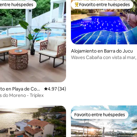
 entre huéspedes
Favorito entre huéspedes
 entre huéspedes
Favorito entre huéspedes prefe
Alojamiento en Barra do Jucu
Waves Cabaña con vista al mar, 
4.93 de 5, 135 reseñas
jardín
to en Playa de Cost
Calificación promedio: 4.97 de 5, 34 reseñas
4.97 (34)
s do Moreno - Tríplex
Favorito entre huéspedes
Favorito entre huéspedes