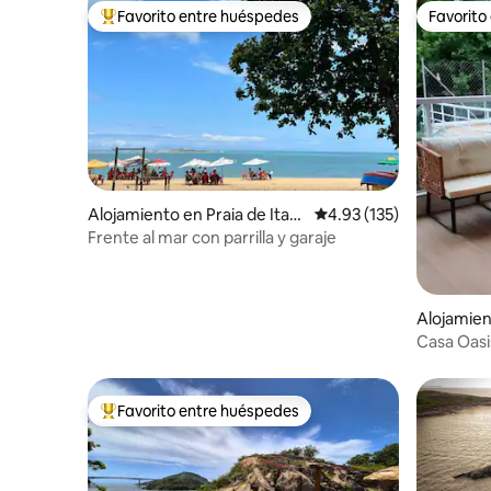
Favorito entre huéspedes
Favorito
Favorito entre huéspedes preferido
Favorito
Alojamiento en Praia de Itap
Calificación promedio: 
4.93 (135)
oã
Frente al mar con parrilla y garaje
Alojamien
a
Casa Oasi
Favorito entre huéspedes
Favorito entre huéspedes preferido