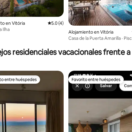
to en Vitória
Calificación promedio: 5.0 de 5, 4 reseñas
5.0 (4)
 Ilha
Alojamiento en Vitória
Casa de la Puerta Amarilla · Pisc
o: 5.0 de 5, 7 reseñas
infinita, vistas a la bahía
os residenciales vacacionales frente a 
ito entre huéspedes
Favorito entre huéspedes
 entre huéspedes preferido
Favorito entre huéspedes