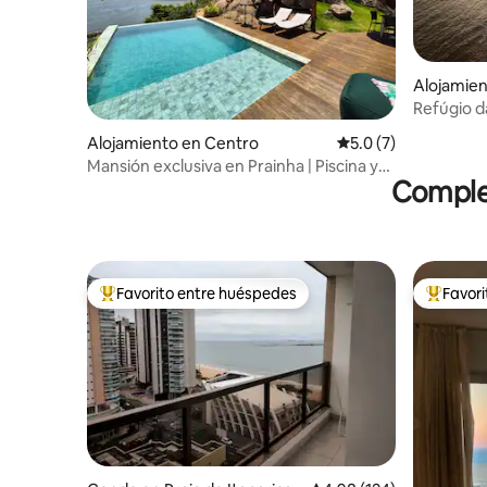
Alojamien
Refúgio da
Alojamiento en Centro
Calificación promedi
5.0 (7)
Mansión exclusiva en Prainha | Piscina y
Complej
naturaleza
Favorito entre huéspedes
Favor
Favorito entre huéspedes preferido
Favorito