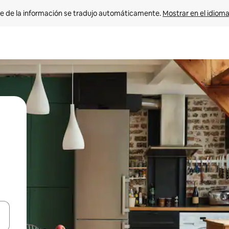
e de la información se tradujo automáticamente. 
Mostrar en el idioma
n las teclas de flecha hacia arriba y hacia abajo o explora con el tact