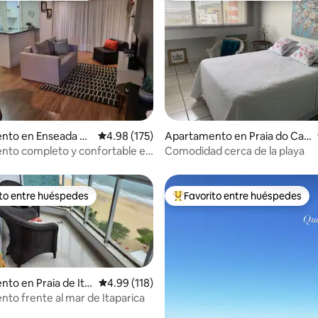
 5.0 de 5, 123 reseñas
nto en Enseada do
Calificación promedio: 4.98 de 5, 175 reseñas
4.98 (175)
Apartamento en Praia do Can
to
nto completo y confortable en
Comodidad cerca de la playa
o Suá.
ito entre huéspedes
Favorito entre huéspedes
 entre huéspedes preferido
Favorito entre huéspedes prefe
to en Praia de Ita
Calificación promedio: 4.99 de 5, 118 reseñas
4.99 (118)
to frente al mar de Itaparica