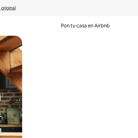
 original
Pon tu casa en Airbnb
o o desliza el dedo.