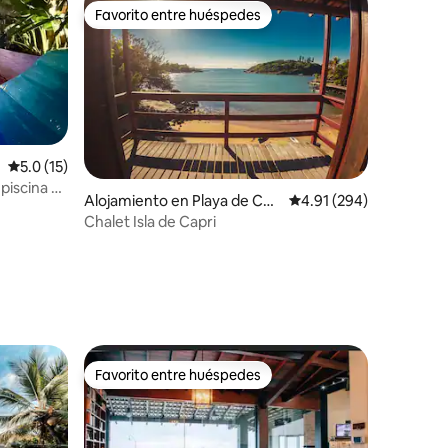
Favorito entre huéspedes
rido
Favorito entre huéspedes
Calificación promedio: 5.0 de 5, 15 reseñas
5.0 (15)
piscina y
Alojamiento en Playa de Cos
Calificación promedio: 
4.91 (294)
ta
Chalet Isla de Capri
Favorito entre huéspedes
Favorito entre huéspedes