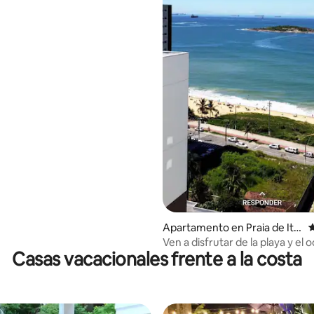
4.98 de 5, 111 reseñas
Apartamento en Praia de Ita
C
parica
Ven a disfrutar de la playa y el o
Casas vacacionales frente a la costa