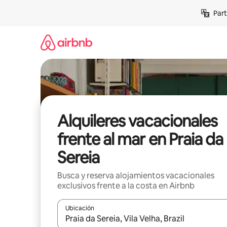
Omite
Part
el
contenido
Alquileres vacacionales
frente al mar en Praia da
Sereia
Busca y reserva alojamientos vacacionales
exclusivos frente a la costa en Airbnb
Ubicación
Cuando los resultados estén disponibles, navega co