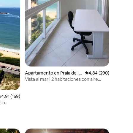
Apartamento en Praia de It
Calificación promedio: 
4.84 (290)
aparica
Vista al mar | 2 habitaciones con aire
acondicionado y estacionamiento
alificación promedio: 4.91 de 5, 159 reseñas
4.91 (159)
cio.