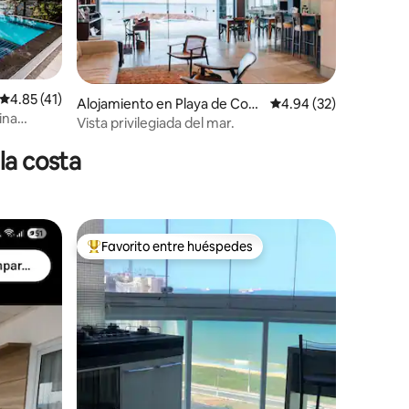
Calificación promedio: 4.85 de 5, 41 reseñas
4.85 (41)
Alojamiento en Playa de Cost
Calificación promedio:
4.94 (32)
ina
a
Vista privilegiada del mar.
la costa
Favorito entre huéspedes
Favorito entre huéspedes preferido