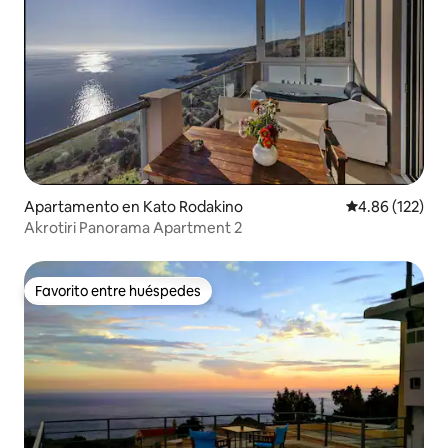
Apartamento en Kato Rodakino
Calificación p
4.86 (122)
Akrotiri Panorama Apartment 2
Favorito entre huéspedes
Favorito entre huéspedes