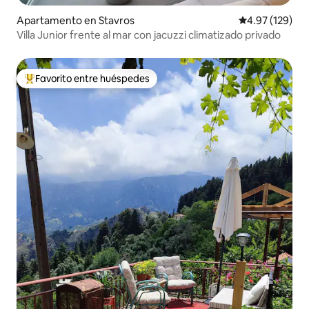
Apartamento en Stavros
Calificación p
4.97 (129)
Villa Junior frente al mar con jacuzzi climatizado privado
Favorito entre huéspedes
Favorito entre huéspedes preferido