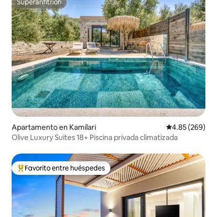
Superanfitrión
Superanfitrión
Apartamento en Kamilari
Calificación pr
4.85 (269)
Olive Luxury Suites 18+ Piscina privada climatizada
Favorito entre huéspedes
Favorito entre huéspedes preferido