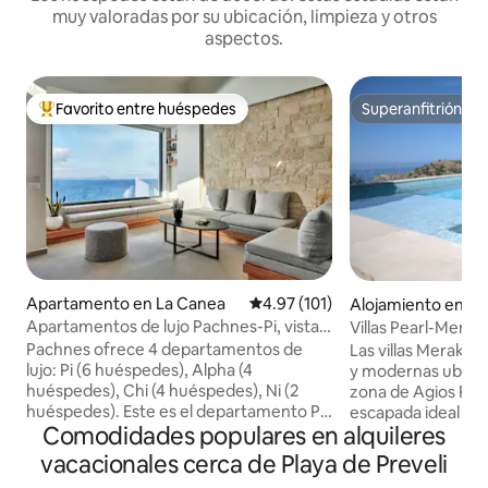
muy valoradas por su ubicación, limpieza y otros
aspectos.
Favorito entre huéspedes
Superanfitrión
Favorito entre huéspedes preferido
Superanfitrión
Apartamento en La Canea
Calificación promedio: 4.97 de 5
4.97 (101)
Alojamiento en Ag
Apartamentos de lujo Pachnes-Pi, vistas
Villas Pearl-Meraki
al mar, piscina climatizada
Pachnes ofrece 4 departamentos de
Las villas Meraki s
lujo: Pi (6 huéspedes), Alpha (4
y modernas ubicada
huéspedes), Chi (4 huéspedes), Ni (2
zona de Agios Pav
huéspedes). Este es el departamento Pi
escapada ideal a la
Comodidades populares en alquileres
con 2 camas tamaño king en 2
renunciar a la com
recámaras, una cama doble en el ático,
cuenta con una pi
vacacionales cerca de Playa de Preveli
ventanas grandes, persianas opacas,
de una amplia terr