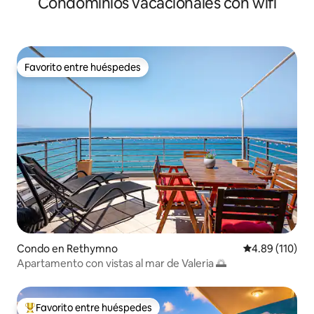
Condominios vacacionales con wifi
Favorito entre huéspedes
Favorito entre huéspedes
Condo en Rethymno
Calificación p
4.89 (110)
Apartamento con vistas al mar de Valeria 🌅
Favorito entre huéspedes
Favorito entre huéspedes preferido