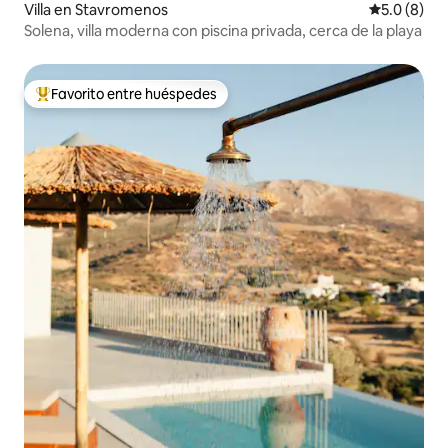
Villa en Stavromenos
Calificació
5.0 (8)
Solena, villa moderna con piscina privada, cerca de la playa
Favorito entre huéspedes
Favorito entre huéspedes preferido