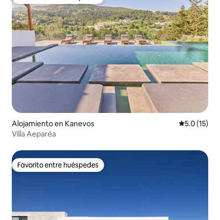
Favorito entre huéspedes
Alojamiento en Kanevos
Calificación
5.0 (15)
Villa Aeparéa
Favorito entre huéspedes
Favorito entre huéspedes