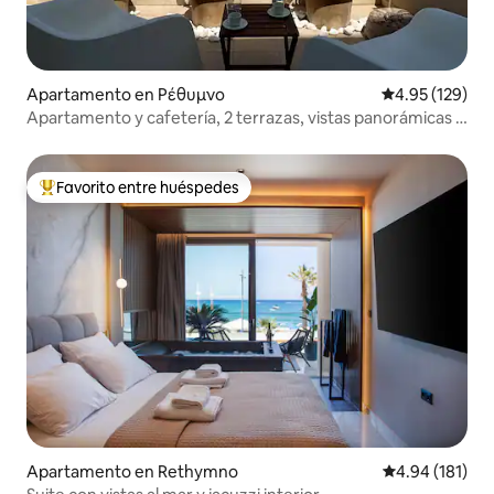
Apartamento en Ρέθυμνο
Calificación p
4.95 (129)
Apartamento y cafetería, 2 terrazas, vistas panorámicas al
mar
Favorito entre huéspedes
Favorito entre huéspedes preferido
Apartamento en Rethymno
Calificación p
4.94 (181)