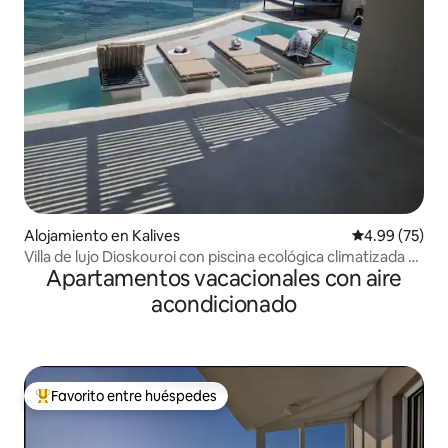
Alojamiento en Kalives
Calificación p
4.99 (75)
Villa de lujo Dioskouroi con piscina ecológica climatizada y
Apartamentos vacacionales con aire
jacuzzi
acondicionado
Favorito entre huéspedes
Favorito entre huéspedes preferido