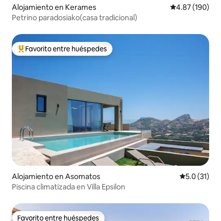
Alojamiento en Kerames
Calificación pr
4.87 (190)
Petrino paradosiako(casa tradicional)
Favorito entre huéspedes
Favorito entre huéspedes preferido
Alojamiento en Asomatos
Calificación
5.0 (31)
Piscina climatizada en Villa Epsilon
Favorito entre huéspedes