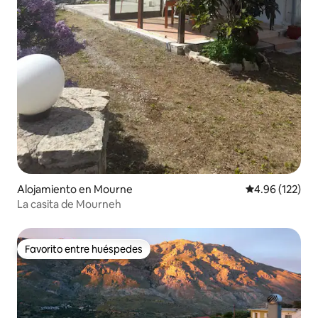
Alojamiento en Mourne
Calificación p
4.96 (122)
La casita de Mourneh
Favorito entre huéspedes
Favorito entre huéspedes