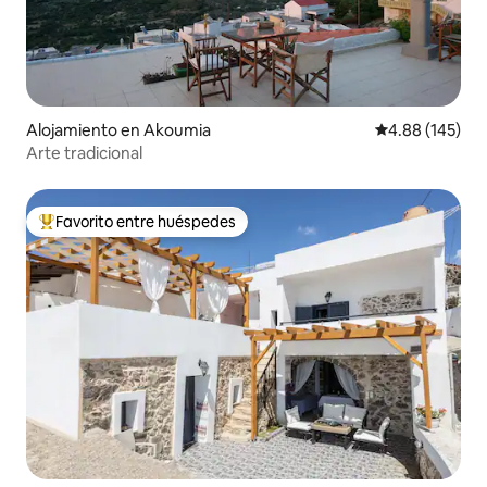
Alojamiento en Akoumia
Calificación pr
4.88 (145)
Arte tradicional
Favorito entre huéspedes
Favorito entre huéspedes preferido