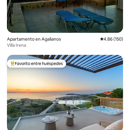
Apartamento en Agalianos
Calificación pr
4.86 (150)
Villa Irena
Favorito entre huéspedes
Favorito entre huéspedes preferido