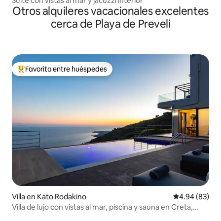
Suite con vistas al mar y jacuzzi interior
Otros alquileres vacacionales excelentes
cerca de Playa de Preveli
Favorito entre huéspedes
Favorito entre huéspedes preferido
Villa en Kato Rodakino
Calificación p
4.94 (83)
Villa de lujo con vistas al mar, piscina y sauna en Creta,
Grecia