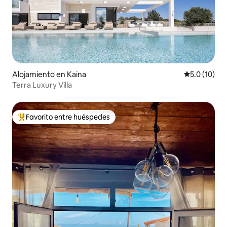
Alojamiento en Kaina
Calificación
5.0 (10)
Terra Luxury Villa
Favorito entre huéspedes
Favorito entre huéspedes preferido