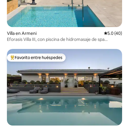
Villa en Armeni
Calificación
5.0 (40)
Eforasis Villa III, con piscina de hidromasaje de spa
climatizada
Favorito entre huéspedes
Favorito entre huéspedes preferido