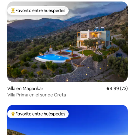
Favorito entre huéspedes
Favorito entre huéspedes preferido
Villa en Magarikari
Calificación p
4.99 (73)
Villa Prima en el sur de Creta
Favorito entre huéspedes
Favorito entre huéspedes preferido