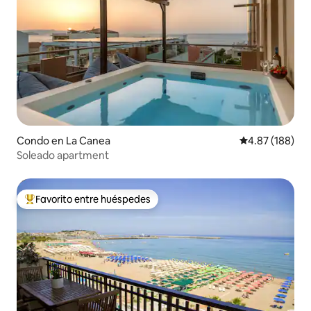
Condo en La Canea
Calificación pr
4.87 (188)
Soleado apartment
Favorito entre huéspedes
Favorito entre huéspedes preferido