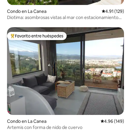
Condo en La Canea
Calificación p
4.91 (129)
Diotima: asombrosas vistas al mar con estacionamiento
privado
Favorito entre huéspedes
Favorito entre huéspedes preferido
Condo en La Canea
Calificación pr
4.96 (149)
Artemis con forma de nido de cuervo