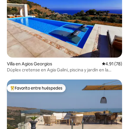
Villa en Agios Georgios
Calificación 
4.91 (78)
Dúplex cretense en Agia Galini, piscina y jardín en la
azotea
Favorito entre huéspedes
Favorito entre huéspedes preferido