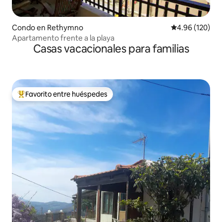
Condo en Rethymno
Calificación pr
4.96 (120)
Apartamento frente a la playa
Casas vacacionales para familias
Favorito entre huéspedes
Favorito entre huéspedes preferido