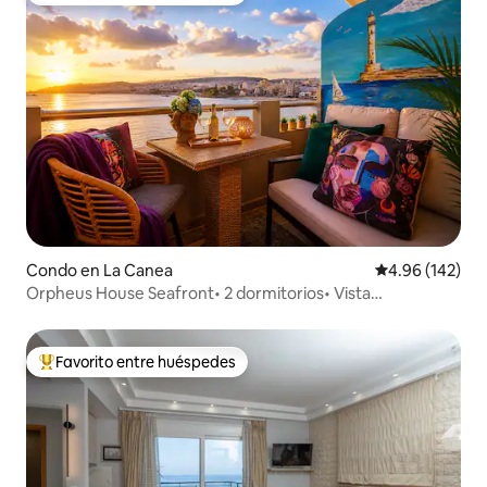
Condo en La Canea
Calificación pr
4.96 (142)
Orpheus House Seafront• 2 dormitorios• Vista
panorámica al mar
Favorito entre huéspedes
Favorito entre huéspedes preferido