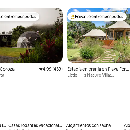
ito entre huéspedes
Favorito entre huéspedes
 entre huéspedes preferido
Favorito entre huéspedes prefe
 4.9 de 5, 332 reseñas
Corozal
Calificación promedio: 4.99 de 5, 439 reseñas
4.99 (439)
Estadía en granja en Playa Fort
una
ta
Little Hills Nature Villa:
jacuzzi~senderos~cerca de la p
Alojamientos con acceso a la playa
Casas rodantes vacacionales
Alojamientos con sauna