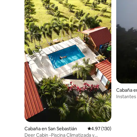
Cabaña e
Instantes
acogedor
Cabaña en San Sebastián
Calificación promedio: 
4.97 (130)
Deer Cabin -Piscina Climatizada y