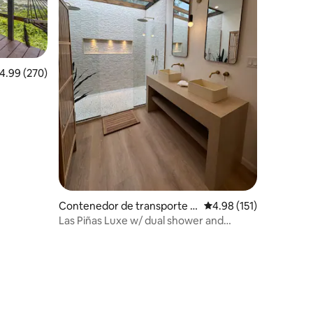
alificación promedio: 4.99 de 5, 270 reseñas
4.99 (270)
Contenedor de transporte e
Calificación promedio: 
4.98 (151)
n Lajas
Las Piñas Luxe w/ dual shower and
jacuzzi