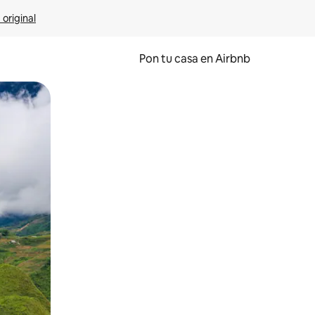
 original
Pon tu casa en Airbnb
o o desliza el dedo.