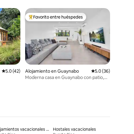
Favorito entre huéspedes
rido
Favorito entre huéspedes preferido
Calificación promedio: 5.0 de 5, 42 reseñas
5.0 (42)
Alojamiento en Guaynabo
Calificación promedio
5.0 (36)
Moderna casa en Guaynabo con patio,
laya
sauna y generador
Alojamientos vacacionales con piscina
Hostales vacacionales