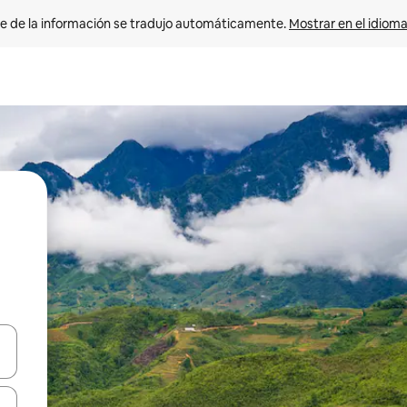
e de la información se tradujo automáticamente. 
Mostrar en el idioma
n las teclas de flecha hacia arriba y hacia abajo o explora con el tact