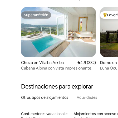
Privacidad Total
Superanfitrión
Favor
Superanfitrión
Favorito
Choza en Villalba Arriba
Calificación promedio:
4.9 (332)
Domo en 
Cabaña Alpina con vista impresionante.
Luna Ocul
Destinaciones para explorar
Otros tipos de alojamientos
Actividades
Contenedores vacacionales