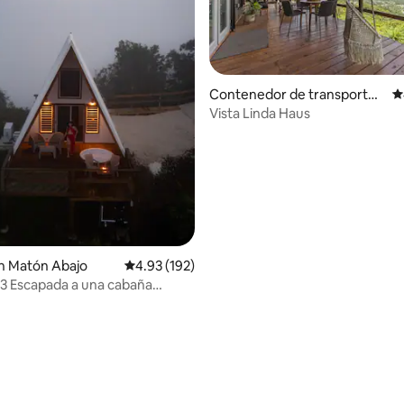
Contenedor de transporte
C
en Gurabo
Vista Linda Haus
n Matón Abajo
Calificación promedio: 4.93 de 5, 192 reseñas
4.93 (192)
 3 Escapada a una cabaña
a
4.97 de 5, 130 reseñas