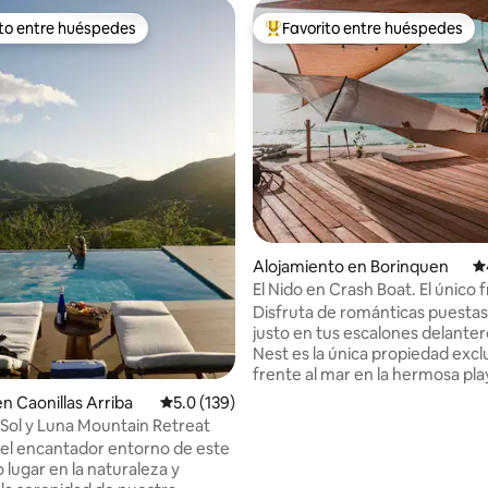
ito entre huéspedes
Favorito entre huéspedes
 entre huéspedes preferido
Favorito entre huéspedes prefe
4.98 de 5, 345 reseñas
Alojamiento en Borinquen
Ca
El Nido en Crash Boat. El único f
mar en la playa.
Disfruta de románticas puestas
justo en tus escalones delanter
Nest es la única propiedad excl
frente al mar en la hermosa pl
Boat. Relájate en tu propia terr
n Caonillas Arriba
Calificación promedio: 5.0 de 5, 139 reseñas
5.0 (139)
a la playa con una zona de hama
Sol y Luna Mountain Retreat
sombra y una zona de tumbon
del encantador entorno de este
complementa nuestro acoged
 lugar en la naturaleza y
apartamento tipo estudio con a