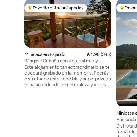
Favorito entre huéspedes
Favor
Favorito entre huéspedes preferido
Favorito
Minicasa en Fajardo
Calificación promedio: 
4.98 (345)
¡Mágica! Cabaña con vistas al mar y
piscina con spa en la montaña
Este alojamiento tan extraordinario se te
quedará grabado en la memoria. Podrás
disfrutar de este increíble y superprivado
espacio rodeado de naturaleza y vistas
increíbles al mar y la ciudad. Totalmente
equipado con todo lo que necesitarás
durante tu estancia, incluyendo cocina,
baño completo con ducha de efecto
Minicasa e
lluvia, aire acondicionado, sala de estar
con TV de 55 pulgadas, comedor y
Hacienda 
dormitorio, terraza con vistas increíbles
Disfruta 
y, por supuesto, ¡el spa de la piscina con
romántico
vistas infinitas! Y mucho más. ¡Todo esto