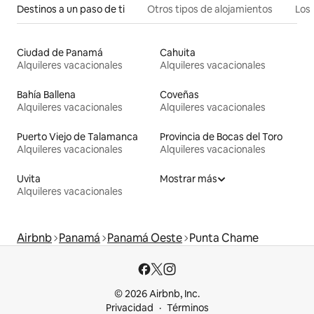
Destinos a un paso de ti
Otros tipos de alojamientos
Los 
Ciudad de Panamá
Cahuita
Alquileres vacacionales
Alquileres vacacionales
Bahía Ballena
Coveñas
Alquileres vacacionales
Alquileres vacacionales
Puerto Viejo de Talamanca
Provincia de Bocas del Toro
Alquileres vacacionales
Alquileres vacacionales
Uvita
Mostrar más
Alquileres vacacionales
Airbnb
Panamá
Panamá Oeste
Punta Chame
© 2026 Airbnb, Inc.
Privacidad
Términos