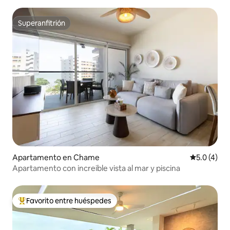
Superanfitrión
Superanfitrión
Apartamento en Chame
Calificació
5.0 (4)
Apartamento con increible vista al mar y piscina
Favorito entre huéspedes
Favorito entre huéspedes preferido