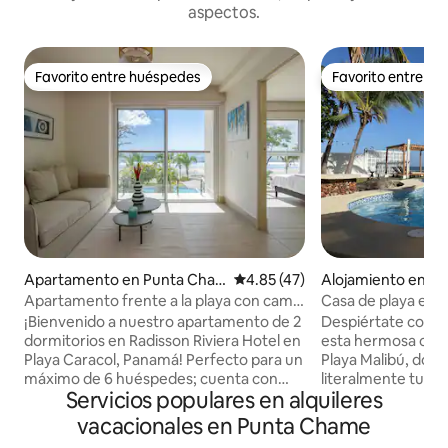
aspectos.
Favorito entre huéspedes
Favorito entre h
Favorito entre huéspedes
Favorito entre h
Apartamento en Punta Cha
Calificación promedio: 4.85 de 
4.85 (47)
Alojamiento en N
me
na
Apartamento frente a la playa con cama
Casa de playa en P
tamaño king y servicios de hotel
¡Bienvenido a nuestro apartamento de 2
Despiértate con el
dormitorios en Radisson Riviera Hotel en
esta hermosa casa
Playa Caracol, Panamá! Perfecto para un
Playa Malibú, dond
máximo de 6 huéspedes; cuenta con
literalmente tu pat
Servicios populares en alquileres
una sala de estar con sofá cama,
disfruta del acceso
televisores de pantalla plana, wifi
paseos matutinos p
vacacionales en Punta Chame
gratuito, una mesa de comedor para
atardeceres inolvi