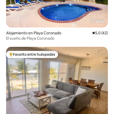
Alojamiento en Playa Coronado
Calificación
5.0 (42)
El sueño de Playa Coronado
Favorito entre huéspedes
Favorito entre huéspedes preferido