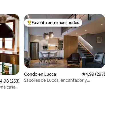
Favorito entre huéspedes
Favorito entre huéspedes preferido
Condo en Lucca
Calificación promedio: 
4.99 (297)
Sabores de Lucca, encantador y
alificación promedio: 4.98 de 5, 253 reseñas
4.98 (253)
moderno apartamento
una casa