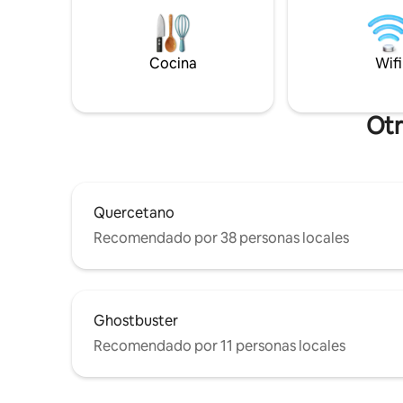
moderna mientras se mantiene el
libre rod
encanto y la sensación del pasado. ¡El
una línea
hogar perfecto lejos de casa !
descarga 
Cocina
Wifi
primavera
televisión
acondicio
Otr
Quercetano
Recomendado por 38 personas locales
Ghostbuster
Recomendado por 11 personas locales