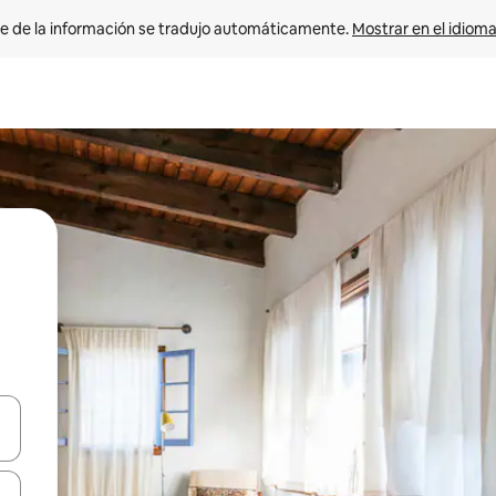
e de la información se tradujo automáticamente. 
Mostrar en el idioma
n las teclas de flecha hacia arriba y hacia abajo o explora con el tact