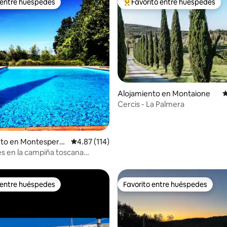
 entre huéspedes
Favorito entre huéspedes
 entre huéspedes
Favorito entre huéspedes prefe
4.99 de 5, 104 reseñas
Alojamiento en Montaione
C
Cercis - La Palmera
nto en Montesperto
Calificación promedio: 4.87 de 5, 114 reseñas
4.87 (114)
s en la campiña toscana
»
 entre huéspedes
Favorito entre huéspedes
 entre huéspedes
Favorito entre huéspedes