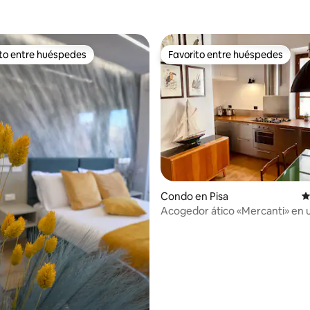
ito entre huéspedes
Favorito entre huéspedes
 entre huéspedes preferido
Favorito entre huéspedes
4.88 de 5, 101 reseñas
Condo en Pisa
C
Acogedor ático «Mercanti» en 
torre