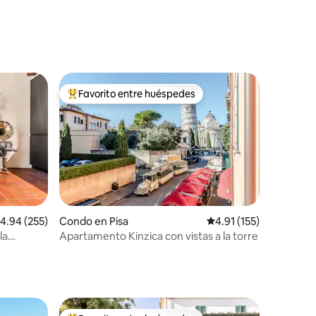
Favorito entre huéspedes
rido
Favorito entre huéspedes preferido
alificación promedio: 4.94 de 5, 255 reseñas
4.94 (255)
Condo en Pisa
Calificación promedio:
4.91 (155)
la
Apartamento Kinzica con vistas a la torre