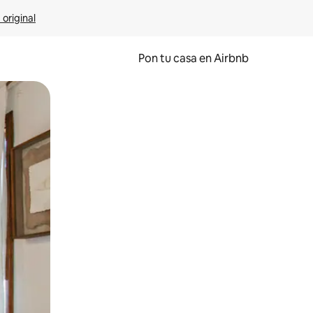
 original
Pon tu casa en Airbnb
o o desliza el dedo.