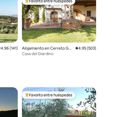
Favorito entre huéspedes
rido
Favorito entre huéspedes preferido
alificación promedio: 4.96 de 5, 141 reseñas
4.96 (141)
Alojamiento en Cerreto Gui
Calificación promedio: 
4.95 (503)
di
Casa del Giardino
Favorito entre huéspedes
Favorito entre huéspedes preferido