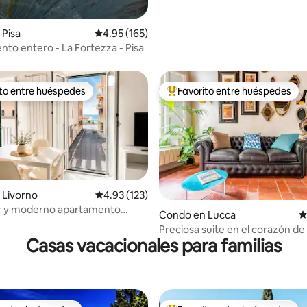
Pisa
Calificación promedio: 4.95 de 5, 165 reseñas
4.95 (165)
to entero - La Fortezza - Pisa
ito entre huéspedes
Favorito entre huéspedes
 entre huéspedes preferido
Favorito entre huéspedes prefe
 Livorno
Calificación promedio: 4.93 de 5, 123 reseñas
4.93 (123)
 y moderno apartamento
 4.8 de 5, 232 reseñas
Condo en Lucca
C
 mar
Preciosa suite en el corazón de 
Casas vacacionales para familias
histórica Lucca