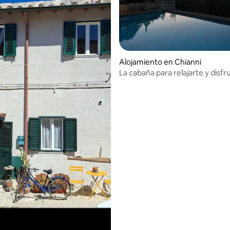
4.99 de 5, 145 reseñas
Alojamiento en Chianni
La cabaña para relajarte y disfr