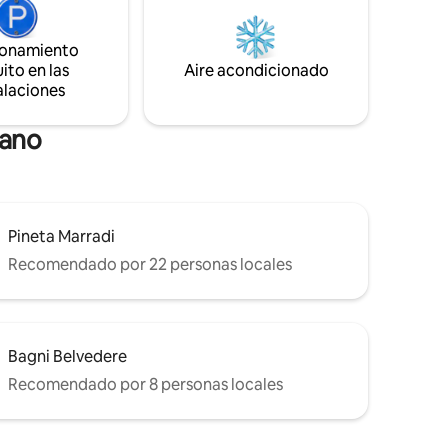
puedes caminar, relajarte y disfrutar de
los placeres de la naturaleza virgen. Una
ionamiento
experiencia única para disfrutar por
ito en las
Aire acondicionado
completo.
alaciones
tano
Pineta Marradi
Recomendado por 22 personas locales
Bagni Belvedere
Recomendado por 8 personas locales