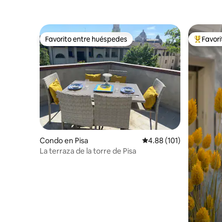
Favorito entre huéspedes
Favor
Favorito entre huéspedes
Favorito
Condo en Pisa
Calificación promedio: 
4.88 (101)
La terraza de la torre de Pisa