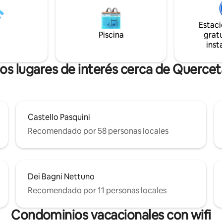
eada de vegetación. Tenemos
 ADSL Vodafone con 33 de
Estac
y 1,4 de subida. Desde esta
Piscina
gratu
 también está disponible la
inst
 inteligente y el aire
nado.
os lugares de interés cerca de Querce
Castello Pasquini
Recomendado por 58 personas locales
Dei Bagni Nettuno
Recomendado por 11 personas locales
Condominios vacacionales con wifi