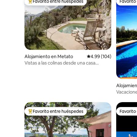
Favorito entre huéspedes
Favorito
Favorito entre huéspedes preferido
Favorito
Alojamiento en Metato
Calificación promedio: 
4.99 (104)
Vistas a las colinas desde una casa
histórica toscana
Alojamie
li
Vacacione
«Canaiolo
Favorito entre huéspedes
Favorito
Favorito entre huéspedes preferido
Favorito