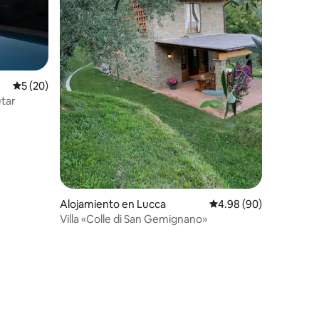
Calificación promedio: 5 de 5, 20 reseñas
5 (20)
utar
Alojamiento en Lucca
Calificación promedio:
4.98 (90)
Villa «Colle di San Gemignano»