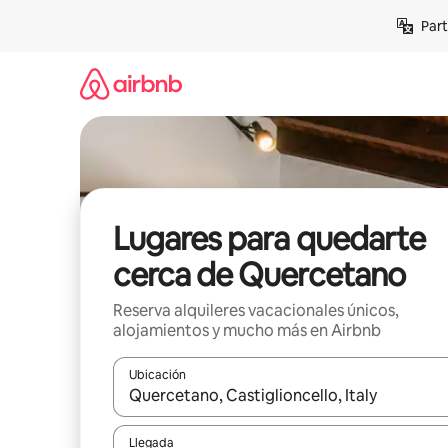
Omite
Part
el
contenido
Lugares para quedarte
cerca de Quercetano
Reserva alquileres vacacionales únicos,
alojamientos y mucho más en Airbnb
Ubicación
Cuando los resultados estén disponibles, navega co
Llegada