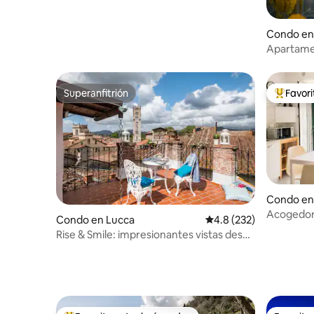
Condo en 
Apartamen
Superanfitrión
Favor
Superanfitrión
Favorito
Condo en
Acogedor
Condo en Lucca
Calificación promedio:
4.8 (232)
cerca del
Rise & Smile: impresionantes vistas desde
el ático