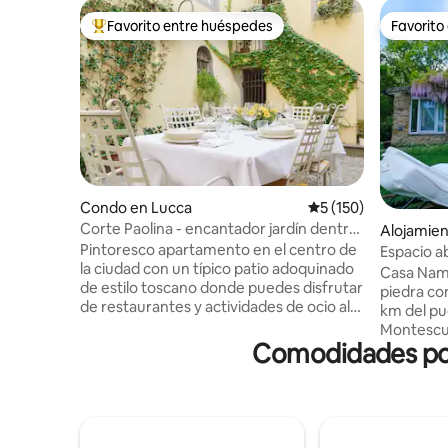
Favorito entre huéspedes
Favorito
Favorito entre huéspedes preferido
Favorito
Condo en Lucca
Calificación promedi
5 (150)
Corte Paolina - encantador jardín dentro
Alojamie
de Lucca
Pintoresco apartamento en el centro de
o
Espacio a
la ciudad con un típico patio adoquinado
Casa Nam
de estilo toscano donde puedes disfrutar
piedra co
de restaurantes y actividades de ocio al
km del pu
aire libre. Las muchas plantas y flores
Montescud
proporcionan el escondite perfecto del
Comodidades pop
completa
bullicio de la vida en la ciudad sin tener
robles cen
que sacrificar la comodidad de encontrar
río Cecina
todo lo que necesitas a poca distancia a
cuadrados
pie. El departamento ha sido renovado
un gran e
con atención a los detalles y la tecnología
refrescars