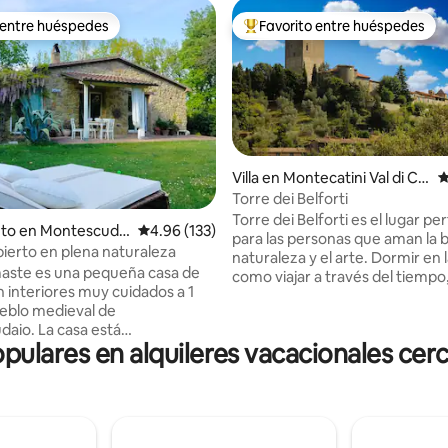
 entre huéspedes
Favorito entre huéspedes
 entre huéspedes
Favorito entre huéspedes prefe
Villa en Montecatini Val di Ce
C
cina
Torre dei Belforti
o: 5 de 5, 150 reseñas
Torre dei Belforti es el lugar pe
nto en Montescudai
Calificación promedio: 4.96 de 5, 133 reseñas
4.96 (133)
para las personas que aman la be
bierto en plena naturaleza
naturaleza y el arte. Dormir en 
aste es una pequeña casa de
como viajar a través del tiempo
n interiores muy cuidados a 1
caballeros y princesas. La marav
eblo medieval de
este lugar se enriquece con un
aio. La casa está
jardín, con su piscina, los callej
ulares en alquileres vacacionales cer
mente rodeada de bosques y
cipreses y los olivos. El pueblo
tenarios, a 150 metros fluye el
un lugar mágico bien conserva
. En el jardín de 5000 metros
todavía vivo. Somos Emilia y Lu
 hay un manantial natural con
aquí y nuestra misión es dar lo 
stanque de piedra para
nuestros huéspedes, para que 
e y una ducha caliente al aire
plenamente de este maravilloso