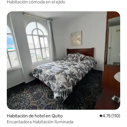
Habitación cómoda en el ejido
Habitación de hotel en Quito
Calificación p
4.75 (110)
Encantadora Habitación Iluminada