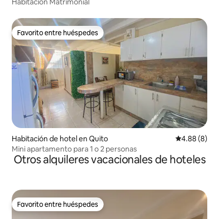
Habitación Matrimonial
Favorito entre huéspedes
Favorito entre huéspedes
Habitación de hotel en Quito
Calificación 
4.88 (8)
Mini apartamento para 1 o 2 personas
Otros alquileres vacacionales de hoteles
Favorito entre huéspedes
Favorito entre huéspedes