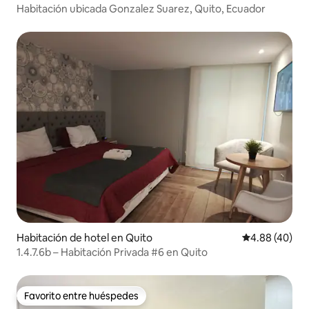
Habitación ubicada Gonzalez Suarez, Quito, Ecuador
Habitación de hotel en Quito
Calificación p
4.88 (40)
1.4.7.6b – Habitación Privada #6 en Quito
Favorito entre huéspedes
Favorito entre huéspedes