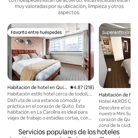
Los huéspedes están de acuerdo: estas estadías están
muy valoradas por su ubicación, limpieza y otros
aspectos.
Favorito entre huéspedes
Superanfitrión
Favorito entre huéspedes
Superanfitrión
Habitación de hotel en Quit
Calificación promedio: 4.87 de 5
4.87 (218)
o
Habitación estilo hotel cerca de todo|La
Habitación de hote
Carolina
Disfruta de una estancia cómoda y
Hotel AKROS Quito
práctica en el corazón de Quito. Esta
Moderna +Parque
Descubre el confor
habitación en La Carolina es ideal para
nuestra Mini Suite 
viajes de trabajo o estadías cortas, con
corazón de Quito. Ubicada en la mejo
todo lo que necesitas a pocos pasos. 📍
zona de la ciudad,
Ubicación inmejorable A solo pasos de
Servicios populares de los hoteles
entorno seguro y 
farmacias, cafeterías y supermercados,
inmediato a transp