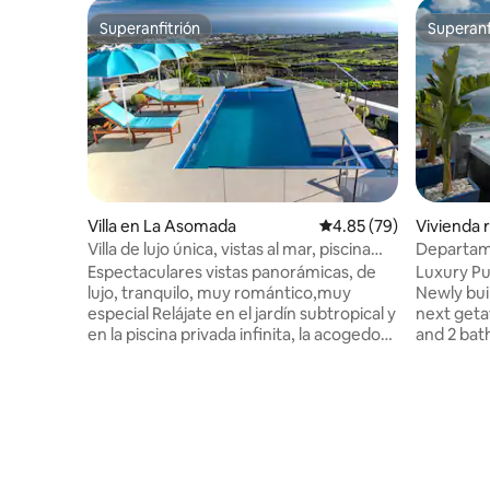
Superanfitrión
Superanf
Superanfitrión
Superanf
Villa en La Asomada
Calificación promedio:
4.85 (79)
Vivienda 
Villa de lujo única, vistas al mar, piscina
Departame
privada climatizada
con vista a
Espectaculares vistas panorámicas, de
Luxury P
lujo, tranquilo, muy romántico,muy
Newly buil
especial Relájate en el jardín subtropical y
next geta
en la piscina privada infinita, la acogedora
and 2 bat
villa fue totalmente reformada a un alto
for the en
nivel en otoño de 2018, una posición
beauty an
privilegiada en las laderas del volcán
scene! E
Monte Gaida, La Asomada, vistas
views of 
impresionantes y céntrica ubicada en el
Atlantic 
centro, y la costa sur/este ubicada en el
Fuerteventura from t
centro, el sol desde el amanecer hasta la
Featuring