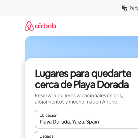
Omite
Part
el
contenido
Lugares para quedarte
cerca de Playa Dorada
Reserva alquileres vacacionales únicos,
alojamientos y mucho más en Airbnb
Ubicación
Cuando los resultados estén disponibles, navega co
Llegada