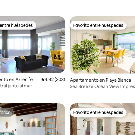
 entre huéspedes
Favorito entre huéspedes
 entre huéspedes
Favorito entre huéspedes
nto en Arrecife
Calificación promedio: 4.92 de 5, 303 reseñas
4.92 (303)
4.97 de 5, 101 reseñas
Apartamento en Playa Blanca
ral junto al mar
Sea Breeze Ocean View Impres
Vistas al mar
itrión
Favorito entre huéspedes
itrión
Favorito entre huéspedes