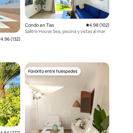
Condo en Tías
Calificación promedio: 
4.98 (102)
Salitre House Sea, piscina y vistas al mar
alificación promedio: 4.96 de 5, 132 reseñas
4.96 (132)
Favorito entre huéspedes
Favorito entre huéspedes
alificación promedio: 4.94 de 5, 277 reseñas
4.94 (277)