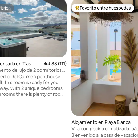
itrión
Favorito entre huéspedes
itrión
Favorito entre huéspedes prefe
 4.85 de 5, 79 reseñas
rentada en Tías
Calificación promedio: 4.88 de 5, 111 reseñas
4.88 (111)
nto de lujo de 2 dormitorios
l mar y jacuzzi, lujo...
uerto Del Carmen penthouse.
t, this room is ready for your
way. With 2 unique bedrooms
hrooms there is plenty of room
tire family to enjoy. Bask in the
d take in the picturesque
njoy 180-degree unencumbered
the Pto del Carmen harbor,
Alojamiento en Playa Blanca
ocean and neighbour island
Villa con piscina climatizada, pád
he terrace.
vista al mar
Bienvenido a la casa de vacaci
 top-of-the-line amenities such