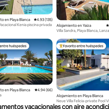
 4.94 de 5, 16 reseñas
to en Playa Blanca
Calificación promedio: 4.93 de 5, 135 reseñas
4.93 (135)
Vacacional Kenia piscina privada
Alojamiento en Yaiza
C
Villa Sandra, Playa Blanca, Lanz
 entre huéspedes
Favorito entre huéspedes
 entre huéspedes
Favorito entre huéspedes prefe
to en Playa Blanca
Calificación promedio: 4.94 de 5, 66 reseñas
4.94 (66)
 4.89 de 5, 57 reseñas
a
Alojamiento en Playa Blanca
Neue Villa Felicia-private Pool Vi
mentos vacacionales con aire acondi
Blanca