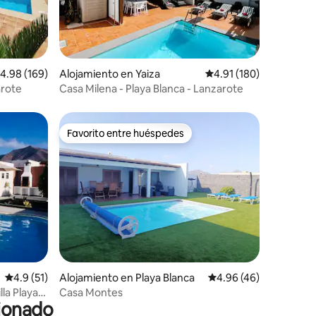
alificación promedio: 4.98 de 5, 169 reseñas
4.98 (169)
Alojamiento en Yaiza
Calificación promedio: 
4.91 (180)
arote
Casa Milena - Playa Blanca - Lanzarote
Favorito entre huéspedes
rido
Favorito entre huéspedes
Calificación promedio: 4.9 de 5, 51 reseñas
4.9 (51)
Alojamiento en Playa Blanca
Calificación promedio:
4.96 (46)
lla Playa
Casa Montes
cionado