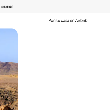
 original
Pon tu casa en Airbnb
o o desliza el dedo.