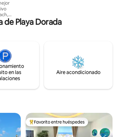
mejor
todos los elementos básicos como
tivo
microondas... tostadora, tetera,
ach,
cafetera...
a de Playa Dorada
vada y
da
 vistas
mar. Las
a la
ionamiento
ea, así
ito en las
Aire acondicionado
,
alaciones
rfectas
Favorito entre huéspedes
Favorito entre huéspedes preferido