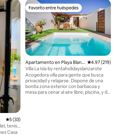
Bungalow
Favorito entre huéspedes
Favor
rido
Favorito entre huéspedes
Favorit
El Estanq
mar, solo
La Casa d
amantes d
Bungalow
minutos 
privada y
de mis hu
aparcami
Cuenta co
Apartamento en Playa Blanc
Calificación promedio: 
4.97 (219)
acceso di
a
Villa La Isla by rentaholidayslanzarote
Diseñado 
Acogedora villa para gente que busca
todo lujo
privacidad y relajarse. Dispone de una
vacacion
bonita zona exterior con barbacoa y
cada una 
mesa para cenar al aire libre, piscina, y de
un lugar relajante para leer o tomar una
copa. En su interior tiene un dormitorio
con vestidor, un salon donde se
encuentra un sofa-cama asi que esta
Calificación promedio: 5 de 5, 33 reseñas
5 (33)
bien para una pareja con niños. El baño
el, tenis y
tiene una gran ducha y esta decorado
ones Casa
con gusto. La moderna cocina posee