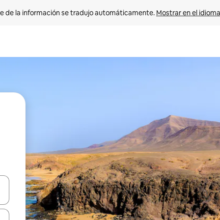
e de la información se tradujo automáticamente. 
Mostrar en el idioma
n las teclas de flecha hacia arriba y hacia abajo o explora con el tact