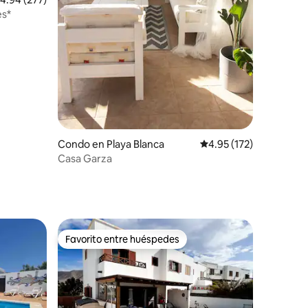
es*
Condo en Playa Blanca
Calificación promedio: 
4.95 (172)
Casa Garza
Favorito entre huéspedes
rido
Favorito entre huéspedes