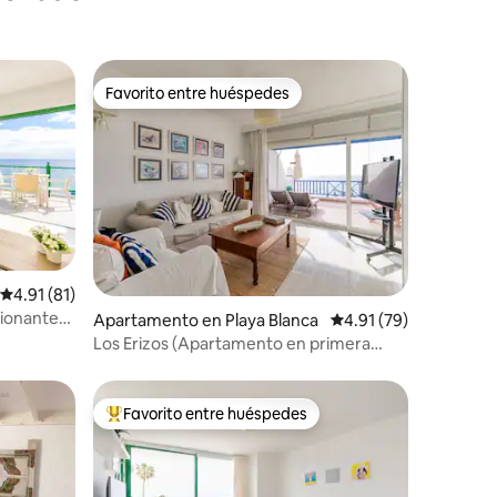
Favorito entre huéspedes
Favorito entre huéspedes
Calificación promedio: 4.91 de 5, 81 reseñas
4.91 (81)
ionante
Apartamento en Playa Blanca
Calificación promedio:
4.91 (79)
Los Erizos (Apartamento en primera
Linea de mar)
Favorito entre huéspedes
Favorito entre huéspedes preferido