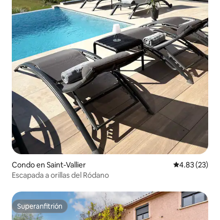
Condo en Saint-Vallier
Calificación 
4.83 (23)
Escapada a orillas del Ródano
Superanfitrión
Superanfitrión