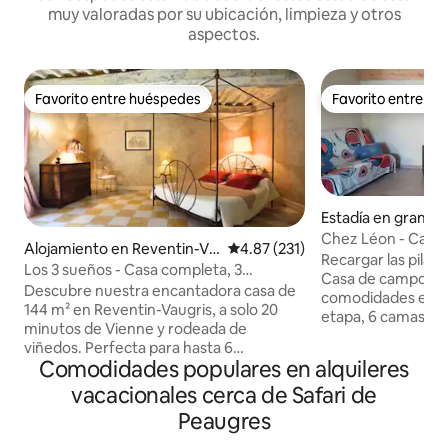
muy valoradas por su ubicación, limpieza y otros
aspectos.
Favorito entre huéspedes
Favorito entre h
Favorito entre huéspedes
Favorito entre h
Estadía en granja
mblant
Chez Léon - Casa r
Alojamiento en Reventin-Va
Calificación promedio: 4.87 de 5
4.87 (231)
Recargar las pilas 
ugris
Los 3 sueños - Casa completa, 3
Casa de campo con
habitaciones y estacionamiento
Descubre nuestra encantadora casa de
comodidades en un
144 m² en Reventin-Vaugris, a solo 20
etapa, 6 camas, h
minutos de Vienne y rodeada de
Sala de estar: co
viñedos. Perfecta para hasta 6
sala de estar, estu
Comodidades populares en alquileres
huéspedes, combina el encanto
Baño: ducha italia
auténtico con la comodidad moderna,
vacacionales cerca de Safari de
toallas, lavadora. Altillo: habitación
con paredes de piedra a la vista, vigas de
compartida con 3 c
Peaugres
madera, una luminosa sala de estar, una
cama doble. Terraza grande protegida.
cocina totalmente equipada, una suite