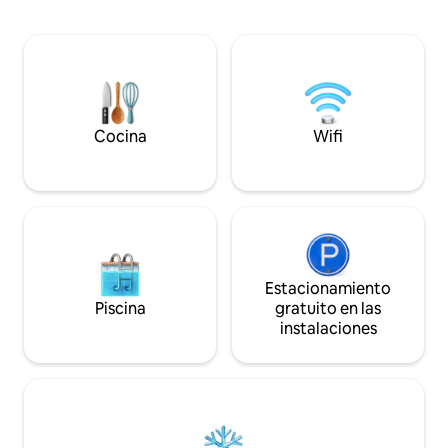
Wifi y aire acondic
principal, dos recámaras y un espacio de
Videovigilancia en
trabajo. Disfruta de una terraza privada
proporcionan sábana
con parrilla, estacionamiento en el lugar
🌞 y aparato para r
y un entorno tranquilo en el valle del
Ródano, ideal para una estadía relajante
con familiares, amigos o colegas.
Cocina
Wifi
Estacionamiento
Piscina
gratuito en las
instalaciones