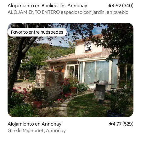
Alojamiento en Boulieu-lès-Annonay
Calificación pr
4.92 (340)
ALOJAMIENTO ENTERO espacioso con jardín, en pueblo
Favorito entre huéspedes
Favorito entre huéspedes
Alojamiento en Annonay
Calificación p
4.77 (529)
Gîte le Mignonet, Annonay