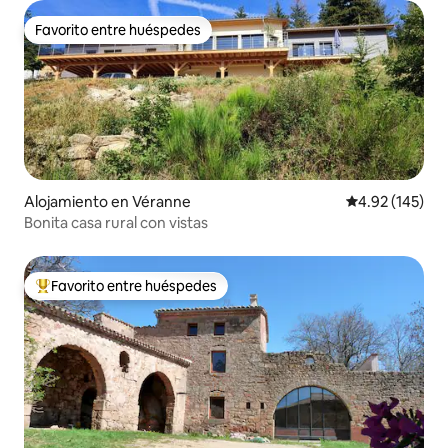
Favorito entre huéspedes
Favorito entre huéspedes
Alojamiento en Véranne
Calificación p
4.92 (145)
Bonita casa rural con vistas
Favorito entre huéspedes
Favorito entre huéspedes preferido