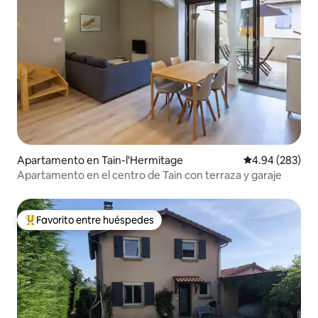
Apartamento en Tain-l'Hermitage
Calificación pr
4.94 (283)
Apartamento en el centro de Tain con terraza y garaje
Favorito entre huéspedes
Favorito entre huéspedes preferido