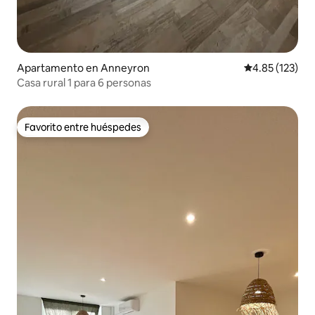
Apartamento en Anneyron
Calificación p
4.85 (123)
Casa rural 1 para 6 personas
Favorito entre huéspedes
Favorito entre huéspedes