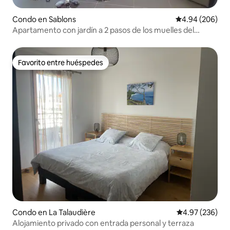
Condo en Sablons
Calificación pr
4.94 (206)
Apartamento con jardín a 2 pasos de los muelles del
Ródano
Favorito entre huéspedes
Favorito entre huéspedes
Condo en La Talaudière
Calificación pr
4.97 (236)
Alojamiento privado con entrada personal y terraza