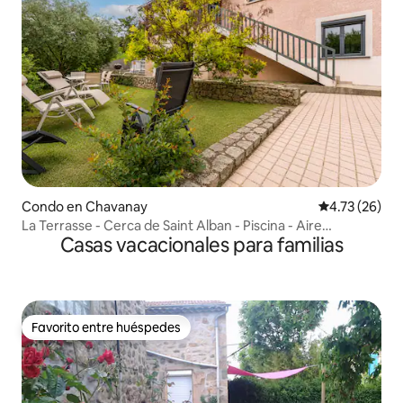
Condo en Chavanay
Calificación 
4.73 (26)
La Terrasse - Cerca de Saint Alban - Piscina - Aire
Casas vacacionales para familias
acondicionado
Favorito entre huéspedes
Favorito entre huéspedes