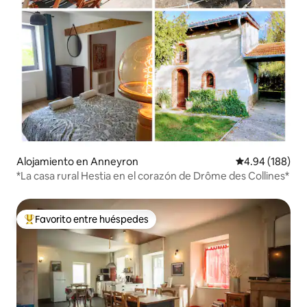
Alojamiento en Anneyron
Calificación pr
4.94 (188)
*La casa rural Hestia en el corazón de Drôme des Collines*
Favorito entre huéspedes
Favorito entre huéspedes preferido