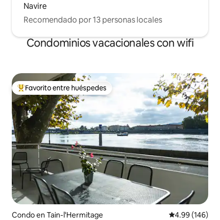
Navire
Recomendado por 13 personas locales
Condominios vacacionales con wifi
Favorito entre huéspedes
Favorito entre huéspedes preferido
Condo en Tain-l'Hermitage
Calificación pr
4.99 (146)