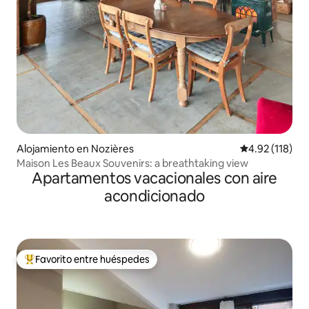
Alojamiento en Nozières
Calificación p
4.92 (118)
Maison Les Beaux Souvenirs: a breathtaking view
Apartamentos vacacionales con aire
acondicionado
Favorito entre huéspedes
Favorito entre huéspedes preferido