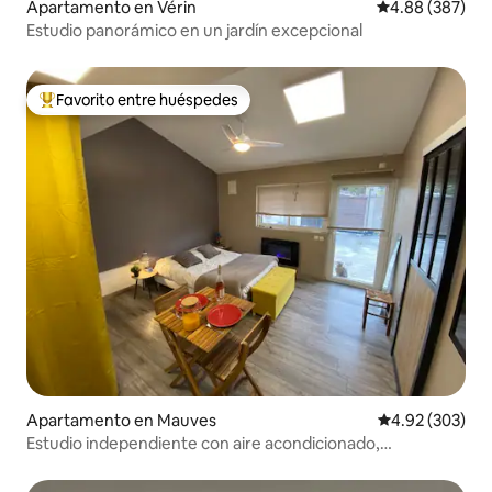
Apartamento en Vérin
Calificación pr
4.88 (387)
Estudio panorámico en un jardín excepcional
Favorito entre huéspedes
Favorito entre huéspedes preferido
Apartamento en Mauves
Calificación pr
4.92 (303)
Estudio independiente con aire acondicionado,
estacionamiento privado vigilado y TV