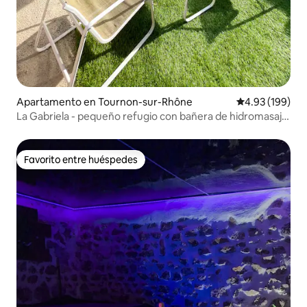
Apartamento en Tournon-sur-Rhône
Calificación pr
4.93 (199)
La Gabriela - pequeño refugio con bañera de hidromasaje
y jacuzzi
Favorito entre huéspedes
Favorito entre huéspedes