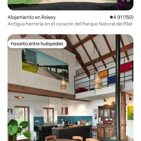
Alojamiento en Roisey
Calificación p
4.91 (150)
Antigua herrería en el corazón del Parque Natural del Pilat
Favorito entre huéspedes
Favorito entre huéspedes