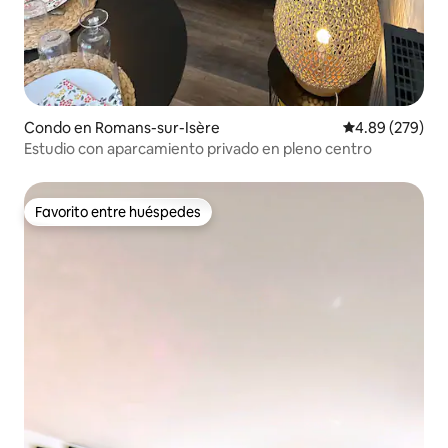
Condo en Romans-sur-Isère
Calificación pr
4.89 (279)
Estudio con aparcamiento privado en pleno centro
Favorito entre huéspedes
Favorito entre huéspedes