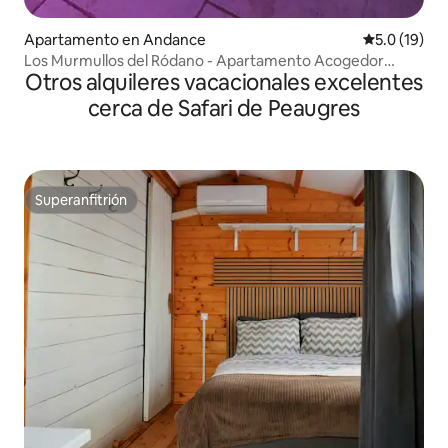
Apartamento en Andance
Calificación
5.0 (19)
Los Murmullos del Ródano - Apartamento Acogedor
Otros alquileres vacacionales excelentes
Luminoso
cerca de Safari de Peaugres
Superanfitrión
Superanfitrión