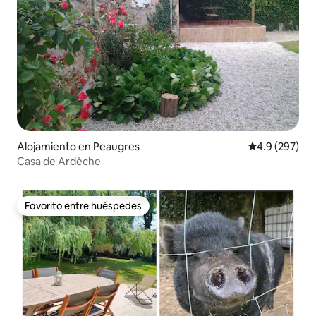
Alojamiento en Peaugres
Calificación p
4.9 (297)
Casa de Ardèche
Favorito entre huéspedes
Favorito entre huéspedes