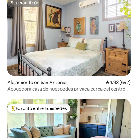
Superanfitrión
Superanfitrión
Alojamiento en San Antonio
Calificación pr
4.93 (697)
Acogedora casa de huéspedes privada cerca del centro
de la ciudad
Favorito entre huéspedes
Favorito entre huéspedes preferido