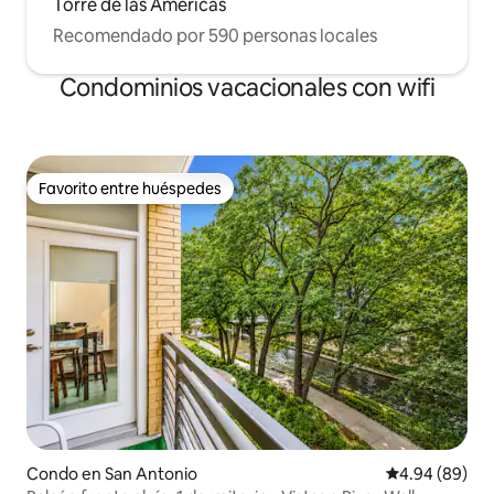
Torre de las Américas
Recomendado por 590 personas locales
Condominios vacacionales con wifi
Favorito entre huéspedes
Favorito entre huéspedes
Condo en San Antonio
Calificación p
4.94 (89)