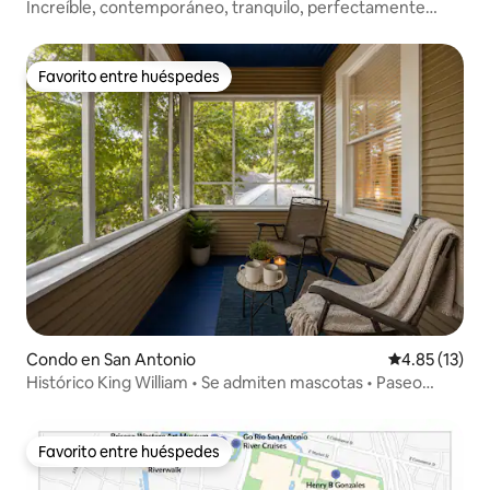
Increíble, contemporáneo, tranquilo, perfectamente
ubicado
Favorito entre huéspedes
Favorito entre huéspedes
Condo en San Antonio
Calificación 
4.85 (13)
Histórico King William • Se admiten mascotas • Paseo
junto al río
Favorito entre huéspedes
Favorito entre huéspedes