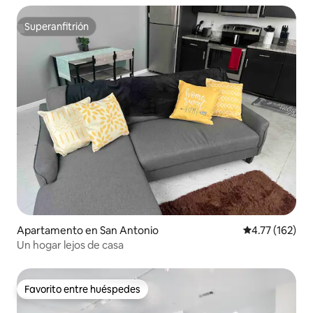
Superanfitrión
Superanfitrión
Apartamento en San Antonio
Calificación p
4.77 (162)
Un hogar lejos de casa
Favorito entre huéspedes
Favorito entre huéspedes