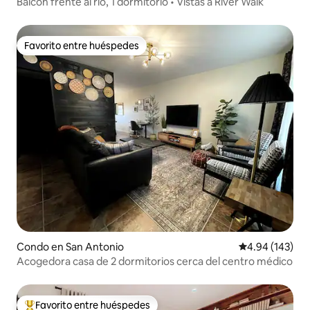
Balcón frente al río, 1 dormitorio • Vistas a River Walk
Favorito entre huéspedes
Favorito entre huéspedes
Condo en San Antonio
Calificación pr
4.94 (143)
Acogedora casa de 2 dormitorios cerca del centro médico
Favorito entre huéspedes