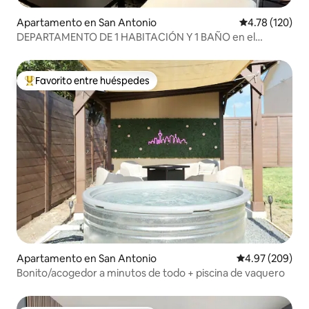
Apartamento en San Antonio
Calificación p
4.78 (120)
DEPARTAMENTO DE 1 HABITACIÓN Y 1 BAÑO en el
Riverwalk
Favorito entre huéspedes
Favorito entre huéspedes preferido
Apartamento en San Antonio
Calificación pr
4.97 (209)
Bonito/acogedor a minutos de todo + piscina de vaquero