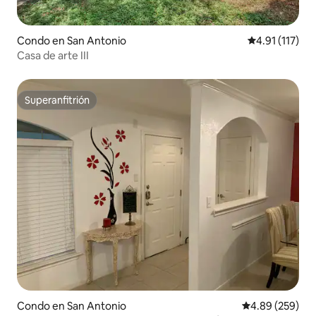
Condo en San Antonio
Calificación p
4.91 (117)
Casa de arte III
Superanfitrión
Superanfitrión
Condo en San Antonio
Calificación pr
4.89 (259)