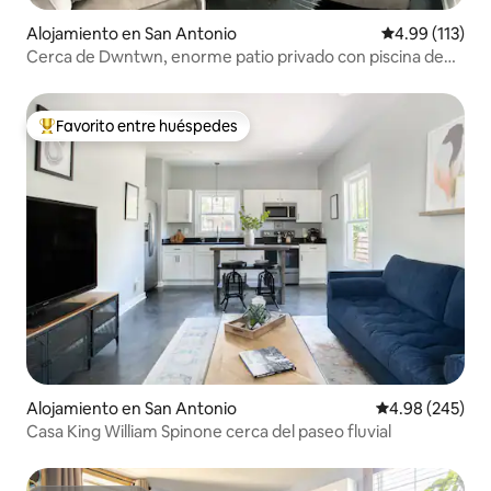
Alojamiento en San Antonio
Calificación p
4.99 (113)
Cerca de Dwntwn, enorme patio privado con piscina de
tanque de stock
Favorito entre huéspedes
Favorito entre huéspedes preferido
Alojamiento en San Antonio
Calificación pr
4.98 (245)
Casa King William Spinone cerca del paseo fluvial