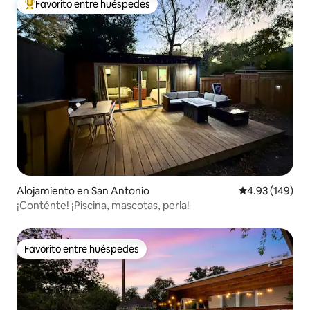
Favorito entre huéspedes
Favorito entre huéspedes preferido
Alojamiento en San Antonio
Calificación pr
4.93 (149)
¡Conténte! ¡Piscina, mascotas, perla!
Favorito entre huéspedes
Favorito entre huéspedes