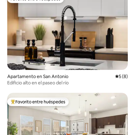
Favorito entre huéspedes
Apartamento en San Antonio
Calificac
5 (8)
Edificio alto en el paseo del río
Favorito entre huéspedes
Favorito entre huéspedes preferido