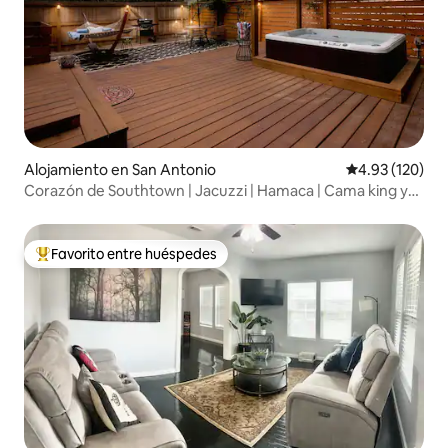
Alojamiento en San Antonio
Calificación p
4.93 (120)
Corazón de Southtown | Jacuzzi | Hamaca | Cama king y
TV
Favorito entre huéspedes
Favorito entre huéspedes preferido