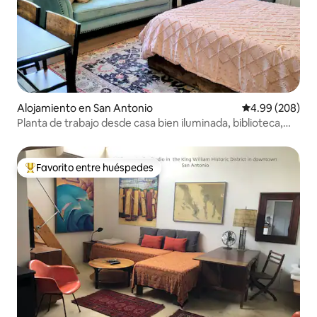
Alojamiento en San Antonio
Calificación pr
4.99 (208)
Planta de trabajo desde casa bien iluminada, biblioteca,
porche delantero
Favorito entre huéspedes
Favorito entre huéspedes preferido