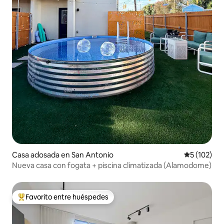
Casa adosada en San Antonio
Calificació
5 (102)
Nueva casa con fogata + piscina climatizada (Alamodome)
Favorito entre huéspedes
Favorito entre huéspedes preferido