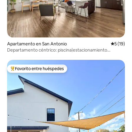
Apartamento en San Antonio
Calificaci
5 (19)
Departamento céntrico: piscina|estacionamiento
gratuito|a pie de Riverwalk
Favorito entre huéspedes
Favorito entre huéspedes preferido