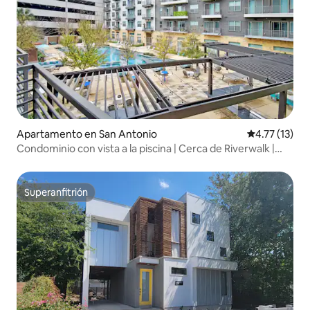
Apartamento en San Antonio
Calificación 
4.77 (13)
Condominio con vista a la piscina | Cerca de Riverwalk |
Estacionamiento gratuito
Superanfitrión
Superanfitrión