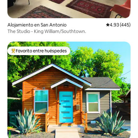
Alojamiento en San Antonio
Calificación pr
4.93 (445)
The Studio - King William/Southtown.
Favorito entre huéspedes
Favorito entre huéspedes preferido