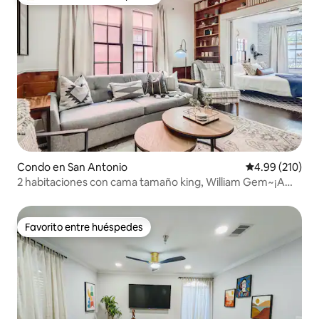
Favorito entre huéspedes preferido
Condo en San Antonio
Calificación pr
4.99 (210)
2 habitaciones con cama tamaño king, William Gem~¡A
poca distancia a pie de River Walk y restaurantes!
Favorito entre huéspedes
Favorito entre huéspedes