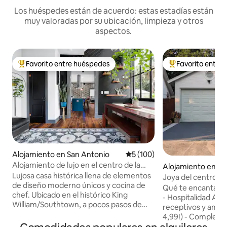
Los huéspedes están de acuerdo: estas estadías están
muy valoradas por su ubicación, limpieza y otros
aspectos.
Favorito entre huéspedes
Favorito entre
Favorito entre huéspedes preferido
Favorito entre hu
Alojamiento en San Antonio
Calificación promedio: 5 de 5
5 (100)
Alojamiento de lujo en el centro de la
Alojamiento en Sa
ciudad en Southtown/King William
Lujosa casa histórica llena de elementos
Joya del centro + o
de diseño moderno únicos y cocina de
trasero [Casa Tran
Qué te encantará 
chef. Ubicado en el histórico King
- Hospitalidad A+:
William/Southtown, a pocos pasos de
receptivos y amabl
restaurantes, bares y parques. • Centro
4,99!) - Complet
de convenciones Henry B. González: 5
2023 - Se admiten 