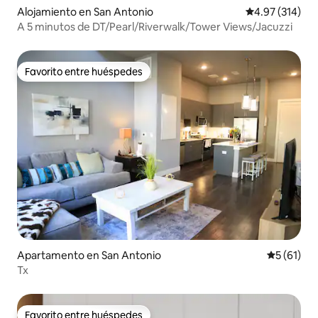
Alojamiento en San Antonio
Calificación p
4.97 (314)
A 5 minutos de DT/Pearl/Riverwalk/Tower Views/Jacuzzi
Favorito entre huéspedes
Favorito entre huéspedes
Apartamento en San Antonio
Calificaci
5 (61)
Tx
Favorito entre huéspedes