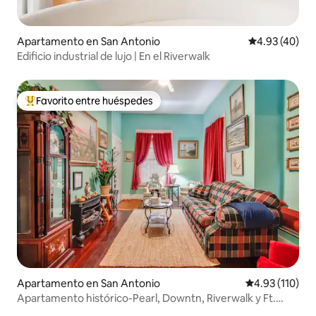
Apartamento en San Antonio
Calificación 
4.93 (40)
Edificio industrial de lujo | En el Riverwalk
Favorito entre huéspedes
Favorito entre huéspedes preferido
Apartamento en San Antonio
Calificación p
4.93 (110)
Apartamento histórico-Pearl, Downtn, Riverwalk y Ft.
Sam-#3