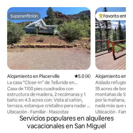
Superanfitrión
Favorito entre
Superanfitrión
Favorito entre hu
Alojamiento en Placerville
Calificación promedio: 5.0 de
5.0 (4)
Alojamiento en Pla
La casa “Close-In” de Telluride en
Aislado refugio d
Canyon Country.
cerca de Telluride
Casa de 1100 pies cuadrados con
35 acres de bosque
estructura de madera, 2 recámaras y 1
montañas de San Juan. Un lug
baño en 4.5 acres con: Vista al cañón,
por la mañana, pue
terraza, estanque cristalino para nadar y
nada más que el ca
río al otro lado de la calle con playa, balsa,
sonido del viento 
Ubicación
·
Familiar
·
Mascotas
Ubicación
·
Familia
canoa, truchas y nutrias. A 12.5 millas del
Servicios populares en alquileres
temblones. Este alojamiento Mountain
centro de Telluride; está “cerca” y es
Modern se encuent
vacacionales en San Miguel
maravilloso. El hogar está en la parada
Telluride (a 35 min