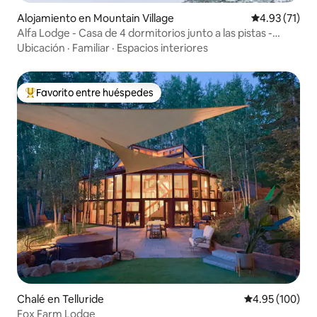
Alojamiento en Mountain Village
Calificación 
4.93 (71)
Alfa Lodge - Casa de 4 dormitorios junto a las pistas -
Jacuzzi
Ubicación
·
Familiar
·
Espacios interiores
Favorito entre huéspedes
Favorito entre huéspedes preferido
Chalé en Telluride
Calificación pr
4.95 (100)
Fox Farm Lodge