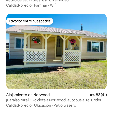
Calidad-precio
·
Familiar
·
Wifi
Favorito entre huéspedes
Favorito entre huéspedes
Alojamiento en Norwood
Calificación 
4.83 (41)
¡Paraíso rural! ¡Bicicleta a Norwood, autobús a Telluride!
Calidad-precio
·
Ubicación
·
Patio trasero