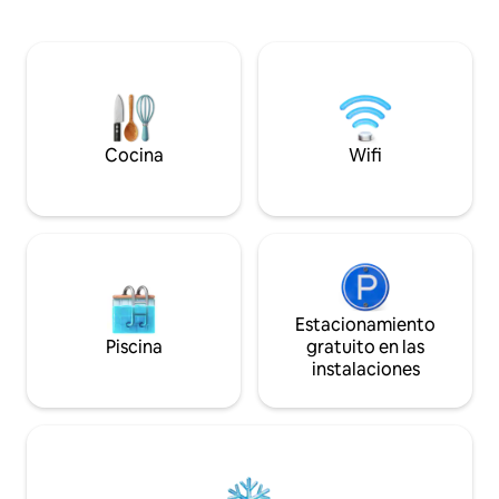
del autobús. Por lo demás, ¡tengo una
30 minutos), lo qu
camioneta, un jeep, una cámper con
punto de partida i
cabina sobre el motor y media docena
esquí de primer ni
de motocicletas para rentar! ¡Se aceptan
termales y realiz
mascotas! Se invita a humanos
caminatas. Capacidad para 8 personas
civilizados. Los niños ferales están bien.
en cuatro dormito
Los “animales” humanos no tienen por
completos. La coci
qué postularse. Es una dulce casa de
está completamen
Cocina
Wifi
campo; no es la “casa de los locos” de
cocinar en grupo, 
nadie, ¿de acuerdo?
es donde se pasa l
noches.
Estacionamiento
Piscina
gratuito en las
instalaciones