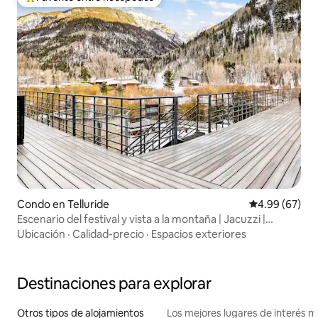
Favorito entre huéspedes preferido
Condo en Telluride
Calificación p
4.99 (67)
Escenario del festival y vista a la montaña | Jacuzzi |
Estacionamiento
Ubicación
·
Calidad-precio
·
Espacios exteriores
Destinaciones para explorar
Otros tipos de alojamientos
Los mejores lugares de interés 