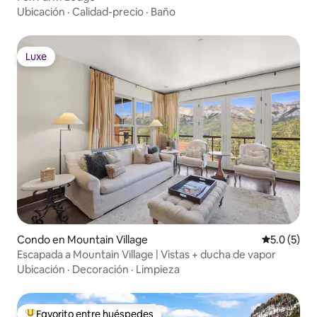
Ubicación
·
Calidad-precio
·
Baño
Luxe
Luxe
Condo en Mountain Village
Calificació
5.0 (5)
Escapada a Mountain Village | Vistas + ducha de vapor
Ubicación
·
Decoración
·
Limpieza
Favorito entre huéspedes