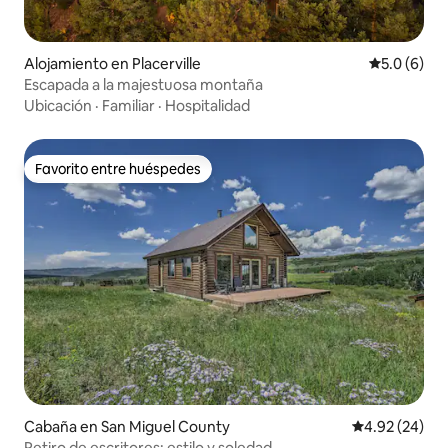
Alojamiento en Placerville
Calificació
5.0 (6)
Escapada a la majestuosa montaña
Ubicación
·
Familiar
·
Hospitalidad
Favorito entre huéspedes
Favorito entre huéspedes
Cabaña en San Miguel County
Calificación p
4.92 (24)
Retiro de escritores: estilo y soledad