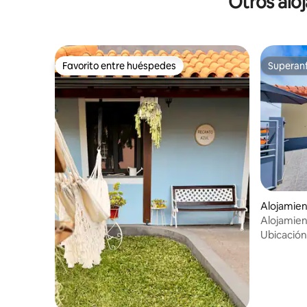
Otros alo
Favorito entre huéspedes
Superanf
Favorito entre huéspedes
Superanf
Alojamien
Alojamien
senderos 
Ubicación