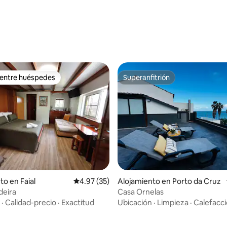
: 4.89 de 5, 9 reseñas
 entre huéspedes
Superanfitrión
 entre huéspedes
Superanfitrión
 4.76 de 5, 17 reseñas
to en Faial
Calificación promedio: 4.97 de 5, 35 reseñas
4.97 (35)
Alojamiento en Porto da Cruz
deira
Casa Ornelas
·
Calidad-precio
·
Exactitud
Ubicación
·
Limpieza
·
Calefacc