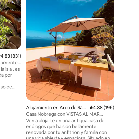
¡Hola! So
Beatriz. 
sus vacac
¡Bienveni
Beatriz" 
Calidad-
de casas t
de la isl
compuest
guardaban
alificación promedio: 4.83 de 5, 831 reseñas
4.83 (831)
planta ba
Reconstr
etamente
«casitas»
a isla , es
comodida
da por
vistas al
eso de
a
lo hacen
e
Alojamiento en Arco de São
Calificación promedio: 
4.88 (196)
la costa.
Jorge
Casa Nobrega con VISTAS AL MAR
descansar
Alojamiento en un entorno tranquilo
Ven a alojarte en una antigua casa de
l lugar al
enólogos que ha sido bellamente
os
renovada por tu anfitrión y familia con
a explorar
una vida abierta y espaciosa. Situado en