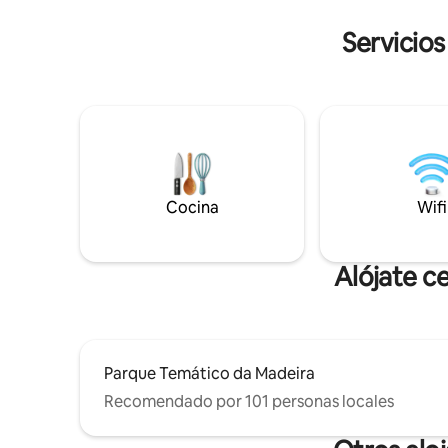
santuario ofrece el equilibrio perfecto:
proporcio
una base de operaciones para descubrir
Servicios
comodidad
o un refugio para recargar energías.
Cocina
Wifi
Alójate c
Parque Temático da Madeira
Recomendado por 101 personas locales