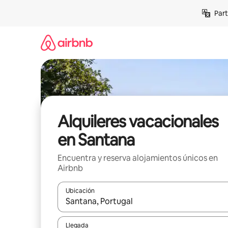
Omite
Part
el
contenido
Alquileres vacacionales
en Santana
Encuentra y reserva alojamientos únicos en
Airbnb
Ubicación
Cuando los resultados estén disponibles, navega co
Llegada