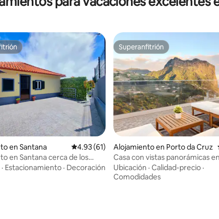
jamientos para vacaciones excelentes 
itrión
Superanfitrión
itrión
Superanfitrión
to en Santana
Calificación promedio: 4.93 de 5, 61 reseñas
4.93 (61)
Alojamiento en Porto da Cruz
to en Santana cerca de los
Casa con vistas panorámicas en
de Levada y del Pico Ruivo
Cruz
·
Estacionamiento
·
Decoración
Ubicación
·
Calidad-precio
·
Comodidades