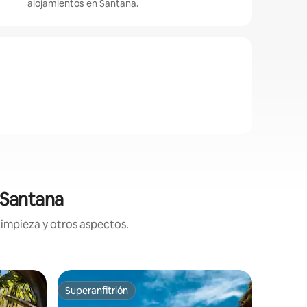
alojamientos en Santana.
 Santana
limpieza y otros aspectos.
Alojamie
Superanfitrión
Favor
Superanfitrión
Favorit
Casa de 