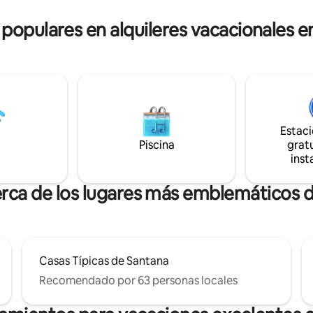
en la zona. Hay tres tiendas d
nando una mezcla perfecta de
en la propiedad, por lo que es p
 populares en alquileres vacacionales 
 y serenidad.
los vecinos.
Estac
Piscina
gratu
inst
erca de los lugares más emblemáticos 
Casas Típicas de Santana
Recomendado por 63 personas locales