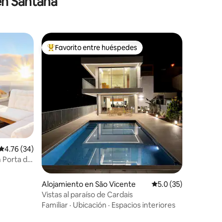
en Santana
Favorito entre huéspedes
Favorito entre huéspedes preferido
Calificación promedio: 4.76 de 5, 34 reseñas
4.76 (34)
 Porta da
Alojamiento en São Vicente
Calificación promedi
5.0 (35)
Vistas al paraíso de Cardais
Familiar
·
Ubicación
·
Espacios interiores