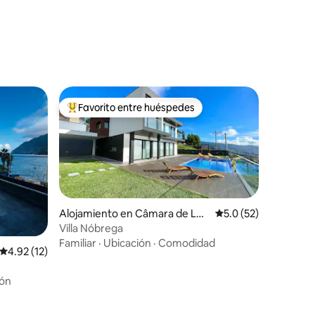
Favorito entre huéspedes
Favorito entre huéspedes preferido
Alojamiento en Câmara de Lob
Calificación promedi
5.0 (52)
os
Villa Nóbrega
Familiar
·
Ubicación
·
Comodidad
Calificación promedio: 4.92 de 5, 12 reseñas
4.92 (12)
ión