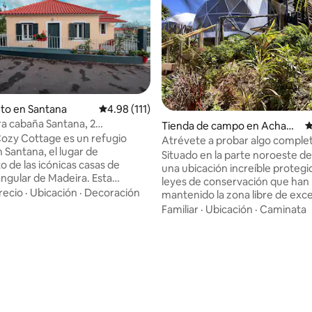
to en Santana
Calificación promedio: 4.98 de 5, 111 reseñas
4.98 (111)
 4.84 de 5, 81 reseñas
a cabaña Santana, 2
Tienda de campo en Achada
C
s, terraza y vistas a la montaña
ozy Cottage es un refugio
s da Cruz
Atrévete a probar algo compl
 Santana, el lugar de
diferente
Situado en la parte noroeste de l
o de las icónicas casas de
una ubicación increíble protegi
angular de Madeira. Esta
leyes de conservación que han
ora casa de campo se
recio
·
Ubicación
·
Decoración
mantenido la zona libre de exc
 a poca distancia de algunas de
desarrollo. Con vistas épicas a l
Familiar
·
Ubicación
·
Caminata
ciones naturales más
montaña y al mar (las fotos no 
nantes de Madeira, como
bien), las tiendas de campaña s
 Verde, Caldeirão do Inferno y
encuentran a 450 metros sobre 
o. La casa está ubicada en una
Si es un lugar para relajarte y 
 tranquila y acogedora, junto a
es lo que más tarde, este sería e
ña parcela agrícola. Ofrece
que acudir. También hay algun
servicios esenciales para los
increíbles paseos de levada par
e la naturaleza,