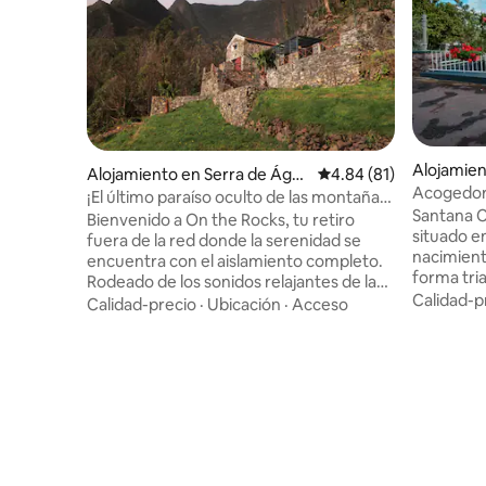
Alojamien
Alojamiento en Serra de Águ
Calificación promedio:
4.84 (81)
Acogedor
a
¡El último paraíso oculto de las montañas
dormitorio
Santana C
de Madeira!
Bienvenido a On the Rocks, tu retiro
situado en
fuera de la red donde la serenidad se
nacimient
encuentra con el aislamiento completo.
forma tri
Rodeado de los sonidos relajantes de las
encantad
Calidad-p
cascadas en cascada, relájate con vistas
Calidad-precio
·
Ubicación
·
Acceso
encuentra
panorámicas que se extienden a través
las atrac
del horizonte. Ubicado en el corazón de
impresio
la isla (a 15 minutos de ambas costas), con
Caldeirão
rutas de senderismo a la vuelta de la
Pico Ruiv
esquina, estás perfectamente
zona rural
posicionado para explorar o relajarte. Ya
una peque
sea que busques aventura o relajación
todos los 
bañada por el sol, este tranquilo
amantes d