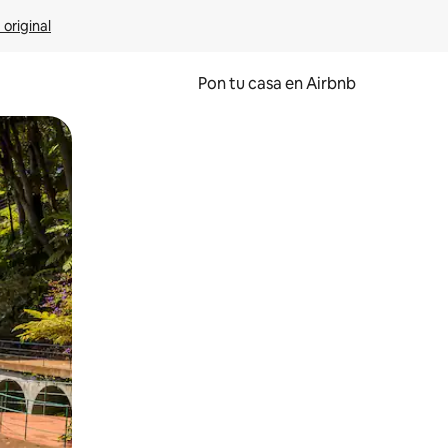
 original
Pon tu casa en Airbnb
o o desliza el dedo.