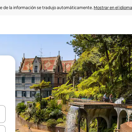
e de la información se tradujo automáticamente. 
Mostrar en el idioma
n las teclas de flecha hacia arriba y hacia abajo o explora con el tact