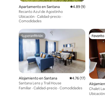
Apartamento en Santana
Calificación promedio
4.89 (9)
Recanto Azul de Agostinho
Ubicación
·
Calidad-precio
·
Comodidades
Superanfitrión
Favorito
Superanfitrión
Favorito
Alojamiento en Santana
Calificación promedio:
4.76 (17)
Santana Lens y Trail House
Alojamien
Familiar
·
Calidad-precio
·
Comodidades
Chalet La
Ubicación