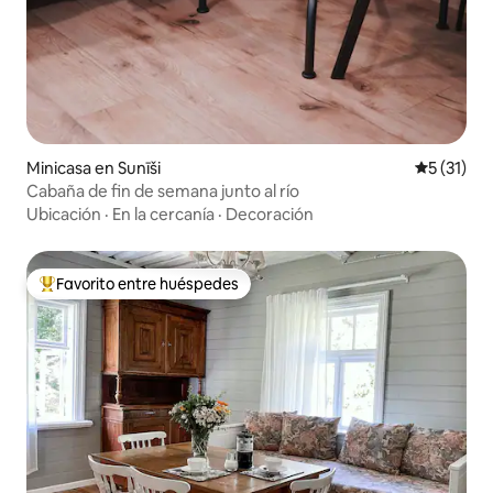
Minicasa en Sunīši
Calificaci
5 (31)
Cabaña de fin de semana junto al río
Ubicación
·
En la cercanía
·
Decoración
Favorito entre huéspedes
Favorito entre huéspedes preferido