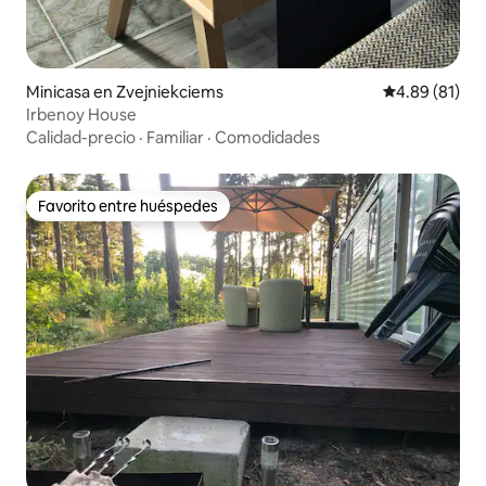
Minicasa en Zvejniekciems
Calificación 
4.89 (81)
Irbenoy House
Calidad-precio
·
Familiar
·
Comodidades
Favorito entre huéspedes
Favorito entre huéspedes