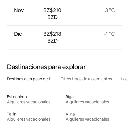
Nov
BZ$210
3 °C
BZD
Dic
BZ$218
-1 °C
BZD
Destinaciones para explorar
Destinos a un paso de ti
Otros tipos de alojamientos
Los 
Estocolmo
Riga
Alquileres vacacionales
Alquileres vacacionales
Tallin
Vilna
Alquileres vacacionales
Alquileres vacacionales