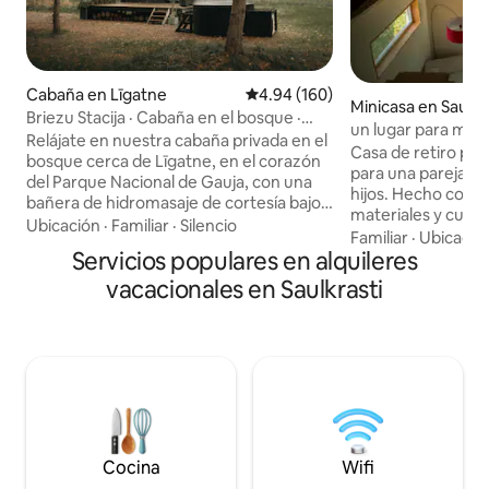
Cabaña en Līgatne
Calificación promedio: 4.94 de 5
4.94 (160)
Minicasa en Saulkr
Briezu Stacija · Cabaña en el bosque ·
un lugar para mim
Jacuzzi y sauna
Relájate en nuestra cabaña privada en el
Casa de retiro par
bosque cerca de Līgatne, en el corazón
para una pareja o 
del Parque Nacional de Gauja, con una
hijos. Hecho con a
bañera de hidromasaje de cortesía bajo
materiales y cuida
las estrellas y una sauna privada
Ubicación
·
Familiar
·
Silencio
Rodeada de campos
Familiar
·
Ubicació
disponible a pedido por una tarifa
Servicios populares en alquileres
y un bosque de pinos. Vecinos tra
adicional. Perfecta para parejas y
y muy relajados, 
vacacionales en Saulkrasti
amantes de la naturaleza que buscan
para practicar deport
una escapada en una cabaña aislada.
minutos a pie por 
Disfruta del silencio total, del bosque y
se llega al mar: d
de la vida silvestre, de noches
peatonales y rutas 
acogedoras junto a la chimenea, de
minutos a pie en la
noches de cine con un proyector interior
encuentran las ti
y de cenas al aire libre con la parrilla o el
Rimi y Top y la estaci
horno para pizza. Ideal para escapadas
minutos a pie del 
románticas, desintoxicación digital y
viernes.
Cocina
Wifi
retiros tranquilos en la naturaleza.