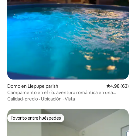
Domo en Liepupe parish
Calificación p
4.98 (63)
Campamento en el río: aventura romántica en una
acogedora casa con cúpula
Calidad-precio
·
Ubicación
·
Vista
Favorito entre huéspedes
Favorito entre huéspedes