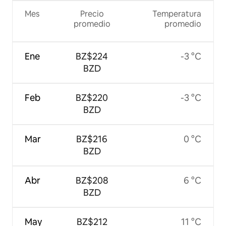
Mes
Precio
Temperatura
promedio
promedio
Ene
BZ$224
-3 °C
BZD
Feb
BZ$220
-3 °C
BZD
Mar
BZ$216
0 °C
BZD
Abr
BZ$208
6 °C
BZD
May
BZ$212
11 °C