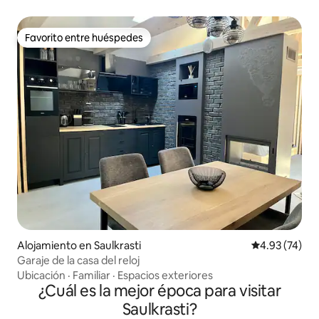
Favorito entre huéspedes
Favorito entre huéspedes
Alojamiento en Saulkrasti
Calificación 
4.93 (74)
Garaje de la casa del reloj
Ubicación
·
Familiar
·
Espacios exteriores
¿Cuál es la mejor época para visitar
Saulkrasti?