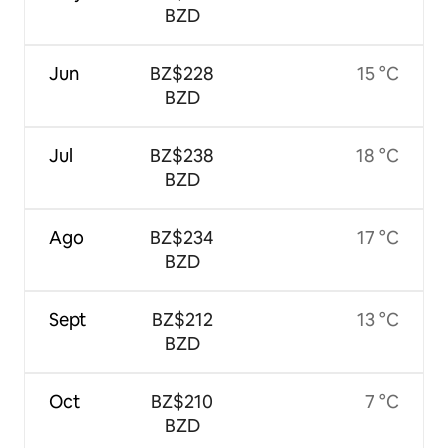
BZD
Jun
BZ$228
15 °C
BZD
Jul
BZ$238
18 °C
BZD
Ago
BZ$234
17 °C
BZD
Sept
BZ$212
13 °C
BZD
Oct
BZ$210
7 °C
BZD