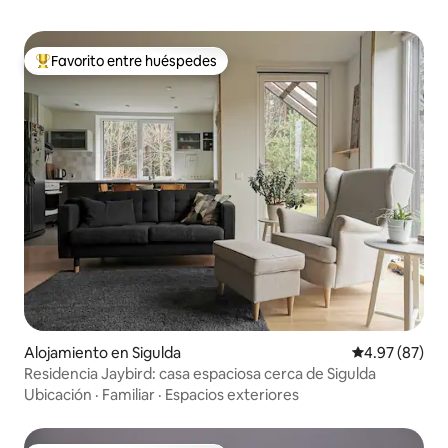
Favorito entre huéspedes
Favorito entre huéspedes preferido
Alojamiento en Sigulda
Calificación p
4.97 (87)
Residencia Jaybird: casa espaciosa cerca de Sigulda
Ubicación
·
Familiar
·
Espacios exteriores