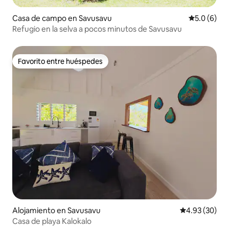
Casa de campo en Savusavu
Calificació
5.0 (6)
Refugio en la selva a pocos minutos de Savusavu
Favorito entre huéspedes
Favorito entre huéspedes
Alojamiento en Savusavu
Calificación p
4.93 (30)
Casa de playa Kalokalo