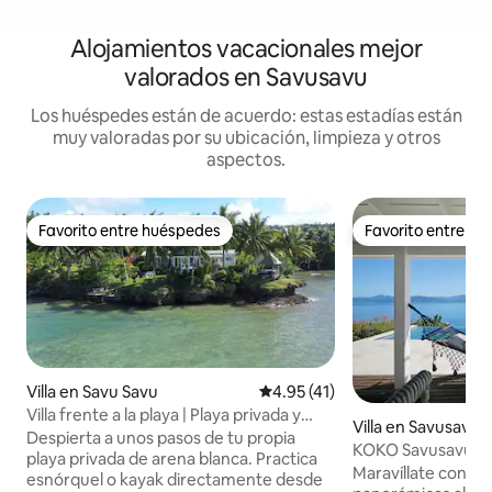
Alojamientos vacacionales mejor
valorados en Savusavu
Los huéspedes están de acuerdo: estas estadías están
muy valoradas por su ubicación, limpieza y otros
aspectos.
Favorito entre huéspedes
Favorito entre h
Favorito entre huéspedes
Favorito entre h
Villa en Savu Savu
Calificación promedio: 4.95 de 
4.95 (41)
Villa frente a la playa | Playa privada y
Villa en Savusavu
desayuno
Despierta a unos pasos de tu propia
KOKO Savusavu, Fiyi
playa privada de arena blanca. Practica
y piscina para luna
Maravíllate con la
esnórquel o kayak directamente desde