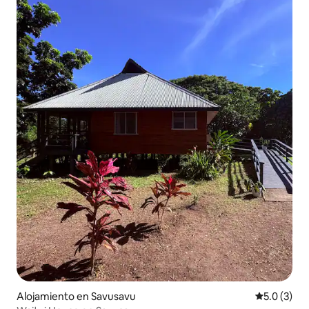
Alojamiento en Savusavu
Calificació
5.0 (3)