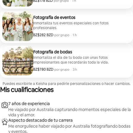
BZ$178 BZD
BZ$178 BZD por grupo
,
por grupo
·
1 h
Fotografía de eventos
Inmortaliza tus eventos especiales con fotos
profesionales.
BZ$282 BZD
BZ$282 BZD por grupo
,
por grupo
·
1 h
Fotografía de bodas
Inmortaliza el día de tu boda con unas fotos
impresionantes que recordarás toda la vida.
BZ$780 BZD
BZ$780 BZD por grupo
,
por grupo
·
3 h
Puedes escribirle a Keisha para pedirle personalizaciones o hacer cambios.
Mis cualificaciones
7 años de experiencia
He viajado por Australia capturando momentos especiales de la
vida y el amor.
Aspecto destacado de tu carrera
Me enorgullece haber viajado por Australia fotografiando bodas
y eventos.