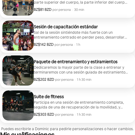
parte superior del cuerpo, la parte inferior del cuerpo
o el abdomen. Termina con un enfriamiento.
BZ$81 BZD
BZ$81 BZD por huésped
,
por persona
·
30 min
Sesión de capacitación estándar
Sal de la sesión sintiéndote más fuerte con un
entrenamiento centrado en perder peso, desarrollar
músculo o transformar todo el cuerpo.
BZ$142 BZD
BZ$142 BZD por huésped
,
por persona
·
1 h
Paquete de entrenamiento y estiramientos
Dedicaremos la mayor parte de la clase a entrenar y
terminaremos con una sesión guiada de estiramientos
y movilidad para mejorar la recuperación.
BZ$202 BZD
BZ$202 BZD por huésped
,
por persona
·
1 h 30 min
Suite de fitness
Participa en una sesión de entrenamiento completa,
seguida de una de recuperación de la movilidad, y
luego en una consulta para diseñar un plan de
BZ$303 BZD
BZ$303 BZD por huésped
,
por persona
·
1 h 30 min
entrenamiento de 4 semanas y una guía nutricional.
Puedes escribirle a Dominic para pedirle personalizaciones o hacer cambios.