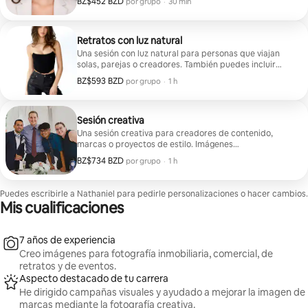
BZ$452 BZD
BZ$452 BZD por grupo
,
por grupo
·
30 min
Retratos con luz natural
Una sesión con luz natural para personas que viajan
solas, parejas o creadores. También puedes incluir
fotos arquitectónicas. |
BZ$593 BZD
BZ$593 BZD por grupo
,
por grupo
·
1 h
Sesión creativa
Una sesión creativa para creadores de contenido,
marcas o proyectos de estilo. Imágenes
arquitectónicas disponibles si es necesario.
BZ$734 BZD
BZ$734 BZD por grupo
,
por grupo
·
1 h
Puedes escribirle a Nathaniel para pedirle personalizaciones o hacer cambios.
Mis cualificaciones
7 años de experiencia
Creo imágenes para fotografía inmobiliaria, comercial, de
retratos y de eventos.
Aspecto destacado de tu carrera
He dirigido campañas visuales y ayudado a mejorar la imagen de
marcas mediante la fotografía creativa.