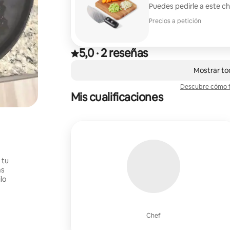
Puedes pedirle a este c
Precios a petición
5,0
·
2 reseñas
Valoración de 5,0 sobre 5 estrellas sobre la bas
,
Se muestran0 de 0 elementos
Mostrar to
Descubre cómo f
Mis cualificaciones
 tu
as
lo
Chef