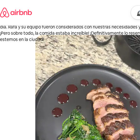
Omite
Crystal
el
Estados Unidos
Empi
Ubic
contenido
·
Hace 3 semanas
,
Reservamos un almuerzo y una cena en casa para 16 personas para una
día. Rafa y su equipo fueron considerados con nuestras necesidades y
¡Pero sobre todo, la comida estaba increíble! ¡Definitivamente lo re
estemos en la ciudad!