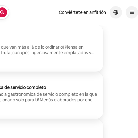
Conviértete en anfitrión
o!
que van más allá de lo ordinario! Piensa en
 trufa, canapés ingeniosamente emplatados y
global. ¡Perfectamente diseñado para sorprender
el tono para una experiencia culinaria inolvidable!
a de servicio completo
ncia gastronómica de servicio completo en la que
cionado solo para ti! Menús elaborados por chefs,
taurante y un servicio impecable en la
asa. Siéntate, relájate y disfruta de cada plato.
ereces, reserva ya!