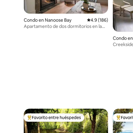
Condo en Nanoose Bay
Calificación promedio:
4.9 (186)
Apartamento de dos dormitorios en la
playa en un hermoso resort
Condo en
Creekside
dormitori
Favorito entre huéspedes
Favor
Favorito entre huéspedes preferido
Favorito