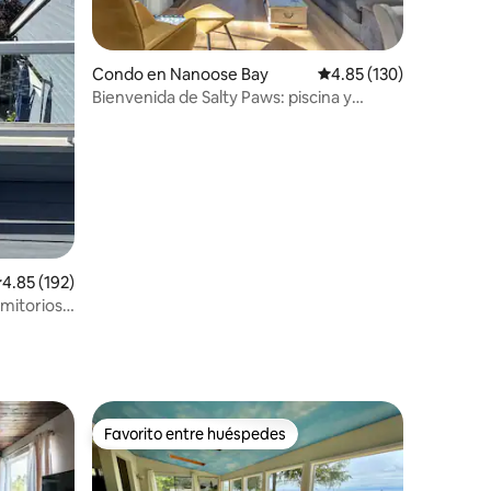
Condo en Nanoose Bay
Calificación promedio: 
4.85 (130)
Bienvenida de Salty Paws: piscina y
jacuzzi del complejo turístico
alificación promedio: 4.85 de 5, 192 reseñas
4.85 (192)
rmitorios
Favorito entre huéspedes
rido
Favorito entre huéspedes