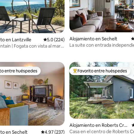
Alojamiento en Sechelt
C
to en Lantzville
Calificación promedio: 5.0 de 5, 224 reseñas
5.0 (224)
La suite con entrada independ
4.92 de 5, 158 reseñas
tain | Fogata con vista al mar |
ompleta
ito entre huéspedes
Favorito entre huéspedes
 entre huéspedes preferido
Favorito entre huéspedes prefe
Alojamiento en Roberts Cre
C
ek
Casa en el centro de Roberts 
to en Sechelt
Calificación promedio: 4.97 de 5, 237 reseñas
4.97 (237)