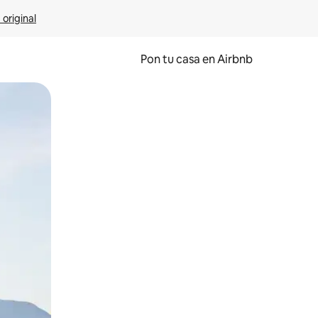
 original
Pon tu casa en Airbnb
o o desliza el dedo.