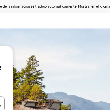
e de la información se tradujo automáticamente. 
Mostrar en el idioma
e
n las teclas de flecha hacia arriba y hacia abajo o explora con el tact