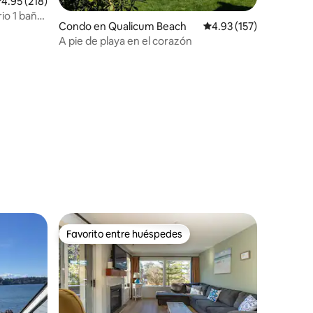
alificación promedio: 4.95 de 5, 218 reseñas
4.95 (218)
rio 1 baño
Condo en Qualicum Beach
Calificación promedio: 
4.93 (157)
A pie de playa en el corazón
Favorito entre huéspedes
Favorito entre huéspedes