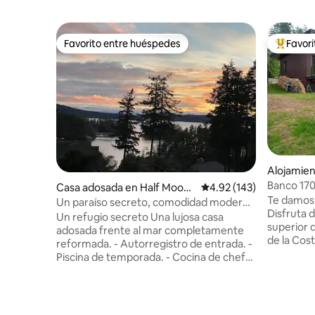
Favorito entre huéspedes
Favor
Favorito entre huéspedes
Favorito
Alojamien
Banco 17
Casa adosada en Half Moon
Calificación promedio: 
4.92 (143)
Te damos 
Bay
Un paraíso secreto, comodidad moderna
Disfruta d
con vistas al mar
Un refugio secreto Una lujosa casa
superior 
adosada frente al mar completamente
de la Cos
reformada. - Autorregistro de entrada. -
con uso e
Piscina de temporada. - Cocina de chef
exteriores. Una delicia par
totalmente equipada. - Amplia terraza,
entusiasta
conjunto de patio y barbacoa. -
amantes d
Chimenea de leña y TV en la sala de
destacado
estar. - Chimenea eléctrica y TV en el