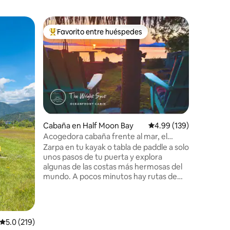
Casa de 
Favorito entre huéspedes
Favor
rido
Favorito entre huéspedes preferido
Favorit
owen
Oasis en 
de leña
¡Bienveni
Disfruta 
entrenam
increíble
eléctrica
cama, sal
A 5 minut
de ferry.
Cabaña en Half Moon Bay
Calificación promedio: 
4.99 (139)
después d
Acogedora cabaña frente al mar, el
de compra
«Wright Spot»
Firestic
Zarpa en tu kayak o tabla de paddle a solo
cuenta q
unos pasos de tu puerta y explora
cuesta ar
algunas de las costas más hermosas del
recomend
mundo. A pocos minutos hay rutas de
No es id
senderismo y ciclismo de montaña, o
simplemente relájate y disfruta de las
increíbles puestas de sol. Presta atención
a la vida silvestre local: a menudo se
Calificación promedio: 5.0 de 5, 219 reseñas
5.0 (219)
avistan orcas, ballenas jorobadas, nutrias,