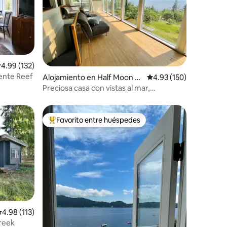
alificación promedio: 4.99 de 5, 132 reseñas
4.99 (132)
iente Reef
Alojamiento en Half Moon B
Calificación promedio: 
4.93 (150)
ay
Preciosa casa con vistas al mar,
entretenimiento y jardín
Favorito entre huéspedes
rido
Favorito entre huéspedes preferido
alificación promedio: 4.98 de 5, 113 reseñas
4.98 (113)
Creek