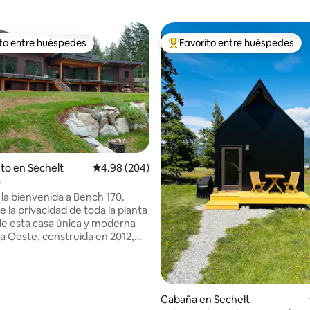
ito entre huéspedes
Favorito entre huéspedes
 entre huéspedes preferido
Favorito entre huéspedes prefe
to en Sechelt
Calificación promedio: 4.98 de 5, 204 reseñas
4.98 (204)
0
4.92 de 5, 143 reseñas
la bienvenida a Bench 170.
e la privacidad de toda la planta
de esta casa única y moderna
ta Oeste, construida en 2012,
xclusivo de los espacios
a los
s de la arquitectura y los
el arte, Bench 170 fue un lugar
Cabaña en Sechelt
 del Sunshine Coast Art Crawl