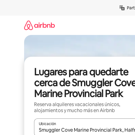
Omite
Part
el
contenido
Lugares para quedarte
cerca de Smuggler Cov
Marine Provincial Park
Reserva alquileres vacacionales únicos,
alojamientos y mucho más en Airbnb
Ubicación
Cuando los resultados estén disponibles, navega co