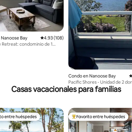
 4.9 de 5, 186 reseñas
 Nanoose Bay
Calificación promedio: 4.93 de 5, 108 reseñas
4.93 (108)
 Retreat: condominio de 1
o
Condo en Nanoose Bay
C
Pacific Shores - Unidad de 2 do
Casas vacacionales para familias
frente al mar con terraza
ito entre huéspedes
Favorito entre huéspedes
 entre huéspedes preferido
Favorito entre huéspedes prefe