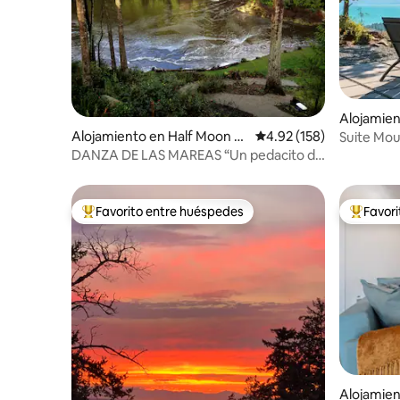
Alojamien
Alojamiento en Half Moon B
Calificación promedio: 
4.92 (158)
Suite Moun
ay
Cocina c
DANZA DE LAS MAREAS “Un pedacito de
paraíso” H927453384
Favorito entre huéspedes
Favor
Favorito entre huéspedes preferido
Favorito
Alojamien