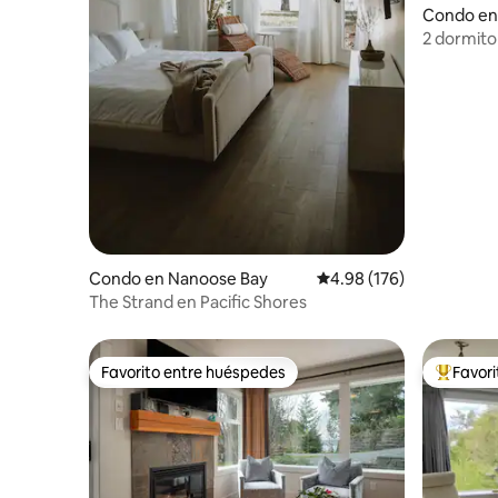
Condo en 
2 dormitor
gimnasio,
Condo en Nanoose Bay
Calificación promedio: 
4.98 (176)
The Strand en Pacific Shores
Favorito entre huéspedes
Favor
Favorito entre huéspedes
Favorito