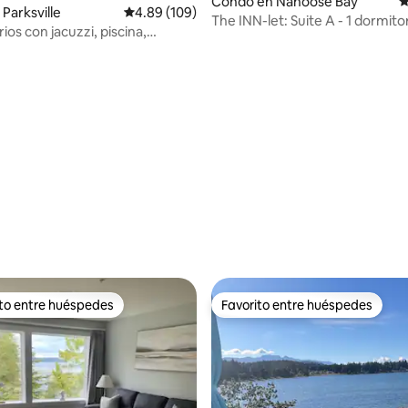
Condo en Nanoose Bay
C
Parksville
Calificación promedio: 4.89 de 5, 109 reseñas
4.89 (109)
The INN-let: Suite A - 1 dormito
ios con jacuzzi, piscina,
con cocina
 bañera profunda y cocina
4.98 de 5, 176 reseñas
ito entre huéspedes
Favorito entre huéspedes
 entre huéspedes preferido
Favorito entre huéspedes