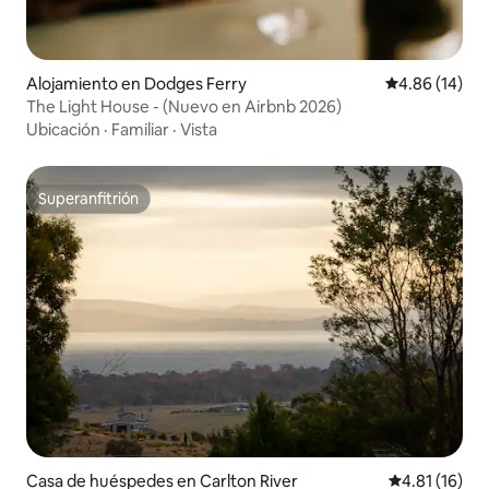
Alojamiento en Dodges Ferry
Calificación 
4.86 (14)
The Light House - (Nuevo en Airbnb 2026)
Ubicación
·
Familiar
·
Vista
Superanfitrión
Superanfitrión
Casa de huéspedes en Carlton River
Calificación 
4.81 (16)