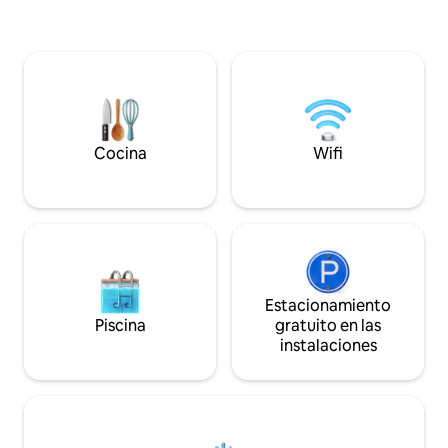
fundamental contar con buena
de lujo como la r
movilidad. Disfrutará del sonido del agua
Espera canto de p
rompiendo en la orilla y de las
caída de la marea d
impresionantes vistas al mar
marinas, amanecer
directamente desde su terraza. Este
humo, piel salada, l
alojamiento está completamente
Orgullosos finalist
amueblado para su comodidad, y los
Anfitrión de Airbn
servicios incluyen lavadora, secadora,
en la naturaleza
Cocina
Wifi
televisión y un comedor al aire libre para
disfrutar del sol y de la brisa marina.
Estacionamiento
Piscina
gratuito en las
instalaciones