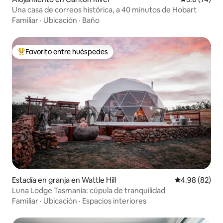
Una casa de correos histórica, a 40 minutos de Hobart
Familiar
·
Ubicación
·
Baño
Favorito entre huéspedes
Favorito entre huéspedes preferido
Estadía en granja en Wattle Hill
Calificación p
4.98 (82)
Luna Lodge Tasmania: cúpula de tranquilidad
Familiar
·
Ubicación
·
Espacios interiores