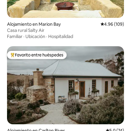
Alojamiento en Marion Bay
Calificación pr
4.96 (109)
Casa rural Salty Air
Familiar
·
Ubicación
·
Hospitalidad
Favorito entre huéspedes
Favorito entre huéspedes preferido
Alojamiento en Carlton River
Calificación
5.0 (74)