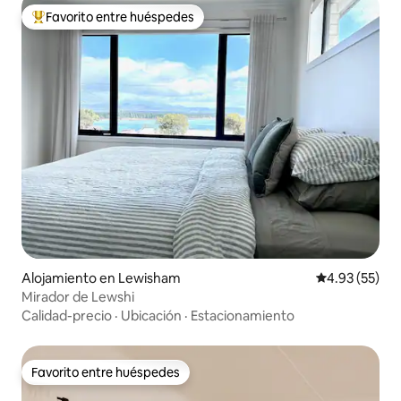
Favorito entre huéspedes
Favorito entre huéspedes preferido
Alojamiento en Lewisham
Calificación 
4.93 (55)
Mirador de Lewshi
Calidad-precio
·
Ubicación
·
Estacionamiento
Favorito entre huéspedes
Favorito entre huéspedes