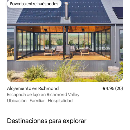
Favorito entre huéspedes
Favorito entre huéspedes
Alojamiento en Richmond
Calificación p
4.95 (20)
Escapada de lujo en Richmond Valley
Ubicación
·
Familiar
·
Hospitalidad
Destinaciones para explorar