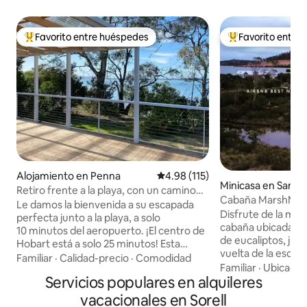
Favorito entre huéspedes
Favorito entre
Favorito entre huéspedes preferido
Favorito entre hu
Alojamiento en Penna
Calificación promedio: 4.98 de 5
4.98 (115)
Minicasa en Sandf
Retiro frente a la playa, con un camino
Cabaña MarshMello
de arbustos hasta el agua
Le damos la bienvenida a su escapada
arroyo, jacuzzi, fo
Disfrute de la ma
perfecta junto a la playa, a solo
cabaña ubicada e
10 minutos del aeropuerto. ¡El centro de
de eucaliptos, junt
Hobart está a solo 25 minutos! Esta
vuelta de la esquin
nueva casa está ubicada en medio de la
Familiar
·
Calidad-precio
·
Comodidad
en un rincón poco
Familiar
·
Ubicació
vegetación y tiene acceso directo a una
Servicios populares en alquileres
Tasmania. Todo es pequeño, pero los
playa aislada a través de un sendero
huéspedes nos dic
entre la vegetación (con escalones); es
vacacionales en Sorell
que necesitas... i