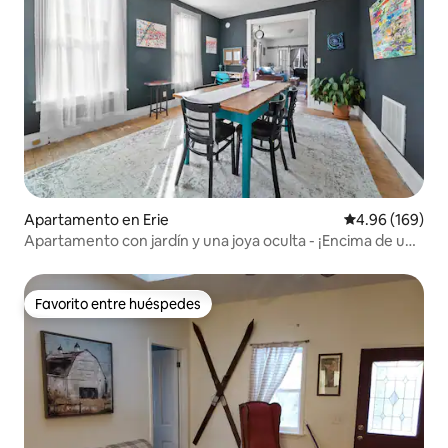
Apartamento en Erie
Calificación pr
4.96 (169)
Apartamento con jardín y una joya oculta - ¡Encima de una
cafetería!
Favorito entre huéspedes
Favorito entre huéspedes