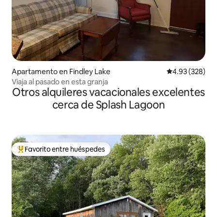
Apartamento en Findley Lake
Calificación pr
4.93 (328)
Viaja al pasado en esta granja
Otros alquileres vacacionales excelentes
cerca de Splash Lagoon
Favorito entre huéspedes
Favorito entre huéspedes preferido