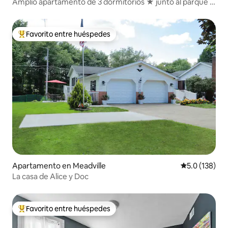
Amplio apartamento de 3 dormitorios ★ junto al parque y
cerca de todo
Favorito entre huéspedes
Favorito entre huéspedes preferido
Apartamento en Meadville
Calificación 
5.0 (138)
La casa de Alice y Doc
Favorito entre huéspedes
Favorito entre huéspedes preferido