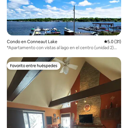
Condo en Conneaut Lake
Calificación
5.0 (31)
*Apartamento con vistas al lago en el centro (unidad 2)
Edificio Ardis
Favorito entre huéspedes
Favorito entre huéspedes