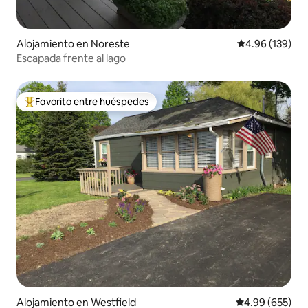
Alojamiento en Noreste
Calificación pr
4.96 (139)
Escapada frente al lago
Favorito entre huéspedes
Favorito entre huéspedes preferido
Alojamiento en Westfield
Calificación pr
4.99 (655)