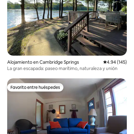
Alojamiento en Cambridge Springs
Calificación pr
4.94 (145)
La gran escapada: paseo marítimo, naturaleza y unión
Favorito entre huéspedes
Favorito entre huéspedes