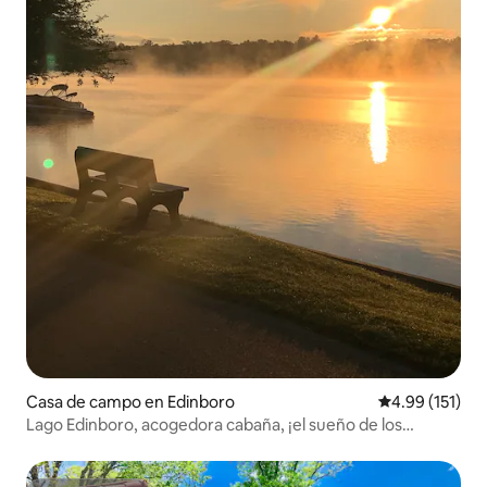
Casa de campo en Edinboro
Calificación p
4.99 (151)
Lago Edinboro, acogedora cabaña, ¡el sueño de los
pescadores!