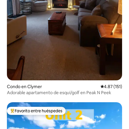
Condo en Clymer
Calificación p
4.87 (151)
Adorable apartamento de esquí/golf en Peak N Peek
Favorito entre huéspedes
Favorito entre huéspedes preferido