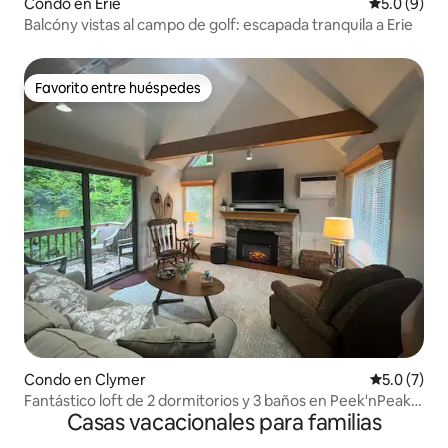
Condo en Erie
Calificació
5.0 (9)
Balcóny vistas al campo de golf: escapada tranquila a Erie
Favorito entre huéspedes
Favorito entre huéspedes
Condo en Clymer
Calificació
5.0 (7)
Fantástico loft de 2 dormitorios y 3 baños en Peek'nPeak
Casas vacacionales para familias
Resort