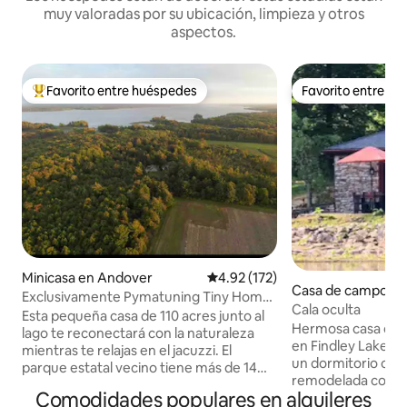
muy valoradas por su ubicación, limpieza y otros
aspectos.
Favorito entre huéspedes
Favorito entre h
Favorito entre huéspedes preferido
Favorito entre h
Minicasa en Andover
Calificación promedio: 4.92 de 5
4.92 (172)
Casa de campo en 
Exclusivamente Pymatuning Tiny Home
ake
Cala oculta
con jacuzzi
Esta pequeña casa de 110 acres junto al
Hermosa casa de c
lago te reconectará con la naturaleza
en Findley Lake. 
mientras te relajas en el jacuzzi. El
un dormitorio co
parque estatal vecino tiene más de 14
remodelada con do
000 acres con un lago y senderos. ¡Esta
Comodidades populares en alquileres
frente al lago y co
pequeña casa es donde la naturaleza se