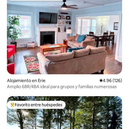
Alojamiento en Erie
Calificación pr
4.96 (126)
Amplio 6BR/4BA ideal para grupos y familias numerosas
Favorito entre huéspedes
Favorito entre huéspedes preferido