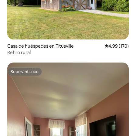
Casa de huéspedes en Titusville
Calificación pr
4.99 (170)
Retiro rural
Superanfitrión
Superanfitrión