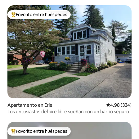
Favorito entre huéspedes
Favorito entre huéspedes preferido
Apartamento en Erie
Calificación pr
4.98 (334)
Los entusiastas del aire libre sueñan con un barrio seguro
Favorito entre huéspedes
Favorito entre huéspedes preferido