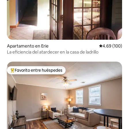
Apartamento en Erie
Calificación pr
4.69 (100)
La eficiencia del atardecer en la casa de ladrillo
Favorito entre huéspedes
Favorito entre huéspedes preferido