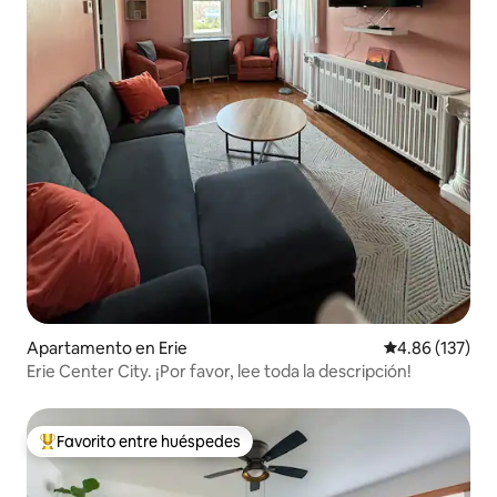
Apartamento en Erie
Calificación p
4.86 (137)
Erie Center City. ¡Por favor, lee toda la descripción!
Favorito entre huéspedes
Favorito entre huéspedes preferido