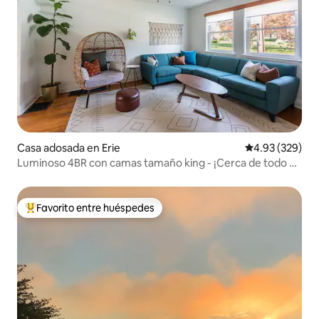
Casa adosada en Erie
Calificación pr
4.93 (329)
Luminoso 4BR con camas tamaño king - ¡Cerca de todo en
Erie!
Favorito entre huéspedes
Favorito entre huéspedes preferido