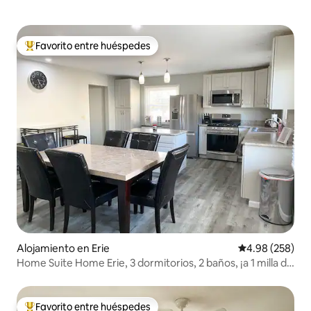
Favorito entre huéspedes
Favorito entre huéspedes preferido
Alojamiento en Erie
Calificación pr
4.98 (258)
Home Suite Home Erie, 3 dormitorios, 2 baños, ¡a 1 milla de
Presque Isle!
Favorito entre huéspedes