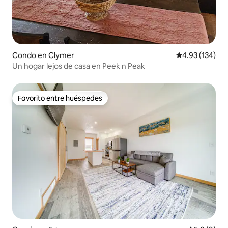
Condo en Clymer
Calificación p
4.93 (134)
Un hogar lejos de casa en Peek n Peak
Favorito entre huéspedes
Favorito entre huéspedes