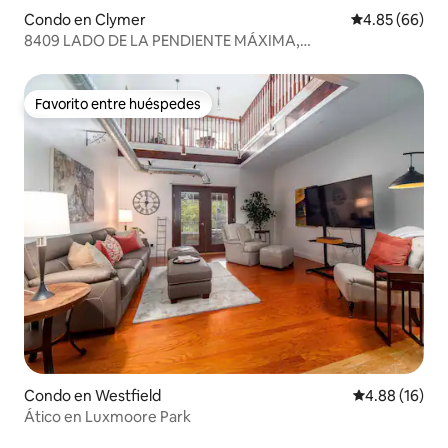
Condo en Clymer
Calificación p
4.85 (66)
8409 LADO DE LA PENDIENTE MÁXIMA,
ENTRADA/SALIDA, GOLF, TELEFÉRICO 8, FOGATA
Favorito entre huéspedes
Favorito entre huéspedes
Condo en Westfield
Calificación 
4.88 (16)
Ático en Luxmoore Park