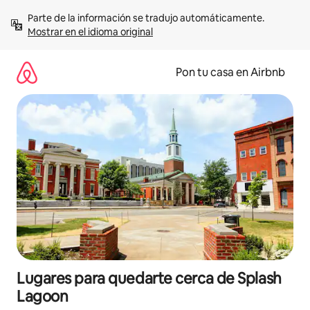
Omite
Parte de la información se tradujo automáticamente. 
el
Mostrar en el idioma original
contenido
Pon tu casa en Airbnb
Lugares para quedarte cerca de Splash
Lagoon