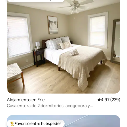
Favorito entre huéspedes preferido
Alojamiento en Erie
Calificación pr
4.97 (239)
Casa entera de 2 dormitorios; acogedora y
convenientemente ubicada
Favorito entre huéspedes
Favorito entre huéspedes preferido