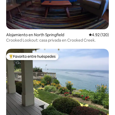
Alojamiento en North Springfield
Calificación p
4.92 (120)
Crooked Lookout: casa privada en Crooked Creek.
Favorito entre huéspedes
Favorito entre huéspedes preferido