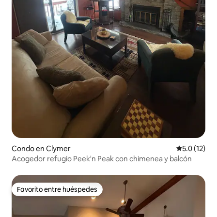
Condo en Clymer
Calificación
5.0 (12)
Acogedor refugio Peek'n Peak con chimenea y balcón
Favorito entre huéspedes
Favorito entre huéspedes