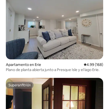
Apartamento en Erie
Calificación pr
4.99 (168)
Plano de planta abierta junto a Presque Isle y el lago Erie.
Superanfitrión
Superanfitrión