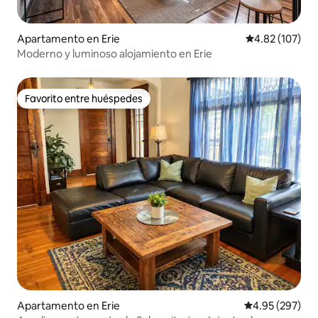
Apartamento en Erie
Calificación p
4.82 (107)
Moderno y luminoso alojamiento en Erie
Favorito entre huéspedes
Favorito entre huéspedes
Apartamento en Erie
Calificación pr
4.95 (297)