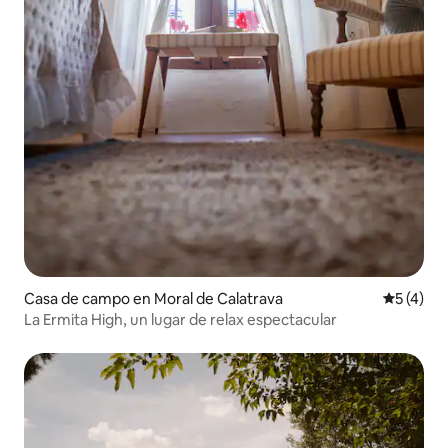
Casa de campo en Moral de Calatrava
Calificac
5 (4)
La Ermita High, un lugar de relax espectacular