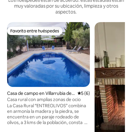
Los huéspedes están de acuerdo: estas estadías están
muy valoradas por su ubicación, limpieza y otros
aspectos.
Favorito entre huéspedes
Favorito entre huéspedes
Casa de campo en Villarrubia de l
Calificación promedio: 5 de
5 (6)
os Ojos
Casa rural con amplias zonas de ocio
La Casa Rural “ENTREOLIVOS” combina
en armonía la madera y la piedra, se
encuentra en un paraje rodeado de
olivos, a 3 kms de la población, consta de
una sola planta y un extenso porche con