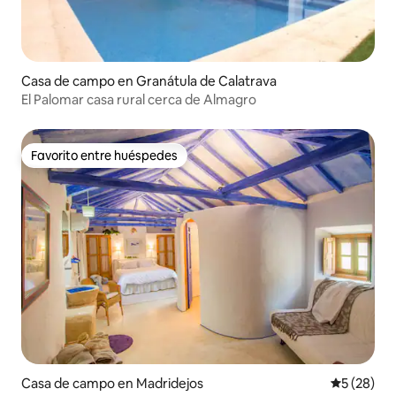
Casa de campo en Granátula de Calatrava
El Palomar casa rural cerca de Almagro
Favorito entre huéspedes
Favorito entre huéspedes
Casa de campo en Madridejos
Calificaci
5 (28)