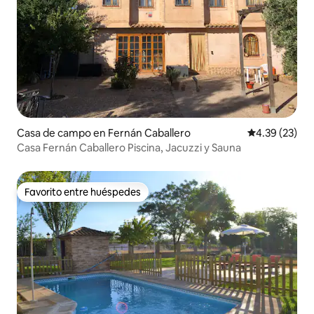
Casa de campo en Fernán Caballero
Calificación 
4.39 (23)
Casa Fernán Caballero Piscina, Jacuzzi y Sauna
Favorito entre huéspedes
Favorito entre huéspedes