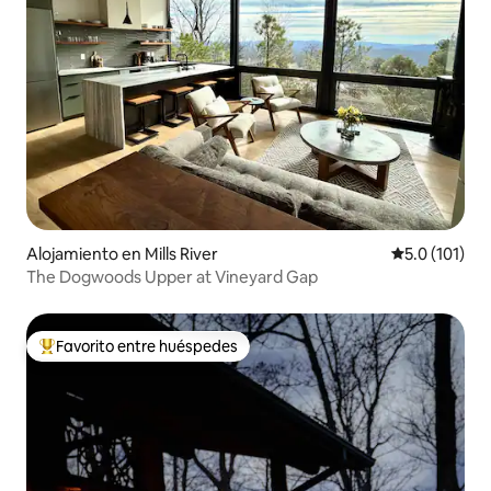
Alojamiento en Mills River
Calificación 
5.0 (101)
The Dogwoods Upper at Vineyard Gap
Favorito entre huéspedes
Favorito entre huéspedes preferido