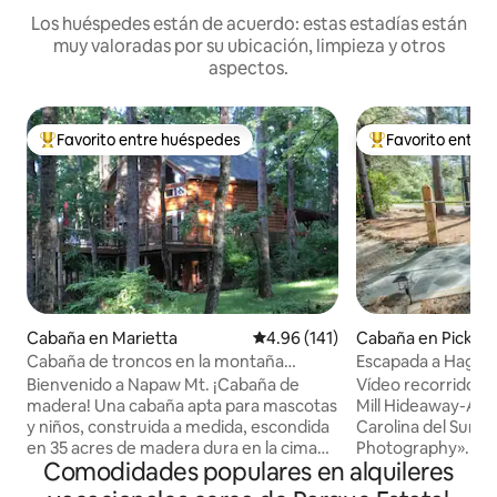
Los huéspedes están de acuerdo: estas estadías están
muy valoradas por su ubicación, limpieza y otros
aspectos.
Favorito entre huéspedes
Favorito entre
Favorito entre huéspedes preferido
Favorito entre hu
Cabaña en Marietta
Calificación promedio: 4.96 de 5
4.96 (141)
Cabaña en Picken
Cabaña de troncos en la montaña
Escapada a Hagood
Napaw: experiencia mágica
Bienvenido a Napaw Mt. ¡Cabaña de
Vídeo recorrido 
madera! Una cabaña apta para mascotas
Mill Hideaway-Air
y niños, construida a medida, escondida
Carolina del Sur 
en 35 acres de madera dura en la cima
Photography». Est
Comodidades populares en alquileres
de una montaña privada. Las terrazas
histórico Hagood 
envolventes ofrecen una hermosa vista
pesca privado es p