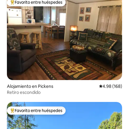
Favorito entre huéspedes
Favorito entre huéspedes preferido
Alojamiento en Pickens
Calificación pr
4.98 (168)
Retiro escondido
Favorito entre huéspedes
Favorito entre huéspedes preferido