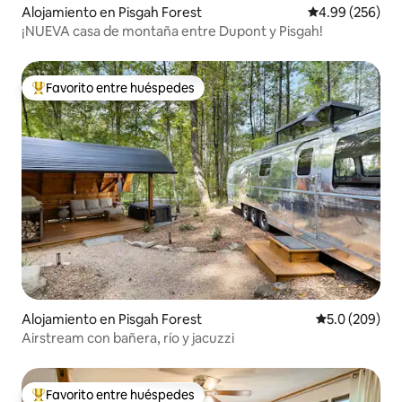
Alojamiento en Pisgah Forest
Calificación pr
4.99 (256)
¡NUEVA casa de montaña entre Dupont y Pisgah!
Favorito entre huéspedes
Favorito entre huéspedes preferido
Alojamiento en Pisgah Forest
Calificación p
5.0 (209)
Airstream con bañera, río y jacuzzi
Favorito entre huéspedes