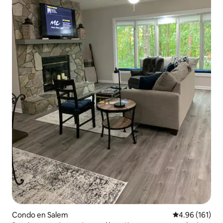
Condo en Salem
Calificación p
4.96 (161)