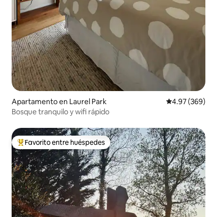
Apartamento en Laurel Park
Calificación pr
4.97 (369)
Bosque tranquilo y wifi rápido
Favorito entre huéspedes
Favorito entre huéspedes preferido