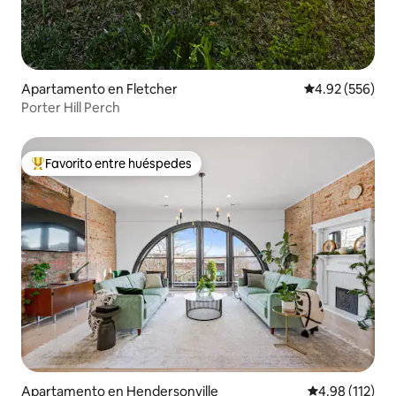
Apartamento en Fletcher
Calificación pr
4.92 (556)
Porter Hill Perch
Favorito entre huéspedes
Favorito entre huéspedes preferido
Apartamento en Hendersonville
Calificación p
4.98 (112)