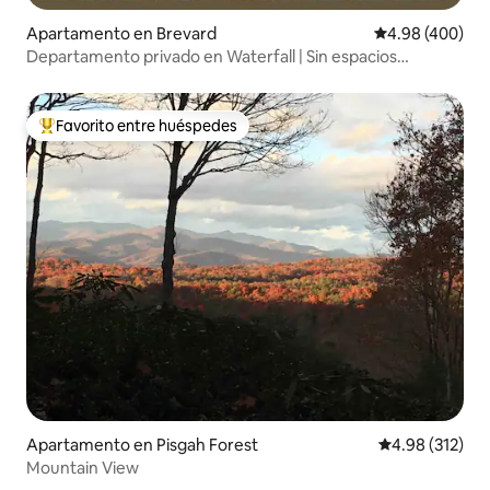
Apartamento en Brevard
Calificación pr
4.98 (400)
Departamento privado en Waterfall | Sin espacios
compartidos | Se admiten mascotas
Favorito entre huéspedes
Favorito entre huéspedes preferido
Apartamento en Pisgah Forest
Calificación p
4.98 (312)
Mountain View