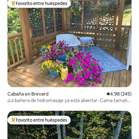
Favorito entre huéspedes
Favorito entre huéspedes preferido
Cabaña en Brevard
Calificación pr
4.98 (245)
¡La bañera de hidromasaje ya está abierta! -Cama tamaño
king- Fibra óptica
Favorito entre huéspedes
Favorito entre huéspedes preferido