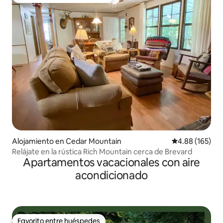
Favorito entre huéspedes preferido
Alojamiento en Cedar Mountain
Calificación pr
4.88 (165)
Relájate en la rústica Rich Mountain cerca de Brevard
Apartamentos vacacionales con aire
acondicionado
Favorito entre huéspedes