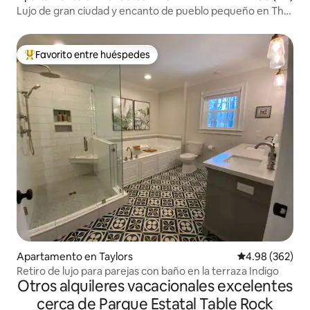
Lujo de gran ciudad y encanto de pueblo pequeño en The
Demi-Lune
Favorito entre huéspedes
Favorito entre huéspedes preferido
Apartamento en Taylors
Calificación pr
4.98 (362)
Retiro de lujo para parejas con baño en la terraza Indigo
Otros alquileres vacacionales excelentes
cerca de Parque Estatal Table Rock