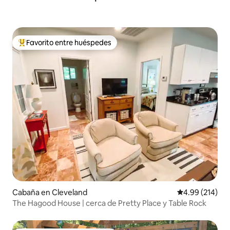
Favorito entre huéspedes
Favorito entre huéspedes preferido
Cabaña en Cleveland
Calificación pr
4.99 (214)
The Hagood House | cerca de Pretty Place y Table Rock