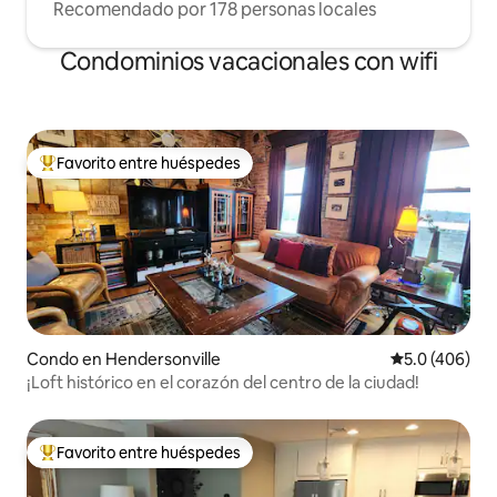
Recomendado por 178 personas locales
Condominios vacacionales con wifi
Favorito entre huéspedes
Favorito entre huéspedes preferido
Condo en Hendersonville
Calificación 
5.0 (406)
¡Loft histórico en el corazón del centro de la ciudad!
Favorito entre huéspedes
Favorito entre huéspedes preferido