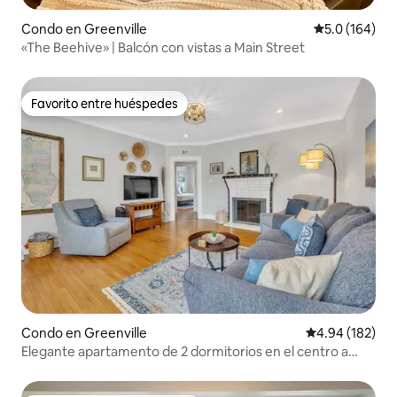
Condo en Greenville
Calificación 
5.0 (164)
«The Beehive» | Balcón con vistas a Main Street
Favorito entre huéspedes
Favorito entre huéspedes
Condo en Greenville
Calificación pr
4.94 (182)
Elegante apartamento de 2 dormitorios en el centro a
poca distancia de The Well Arena