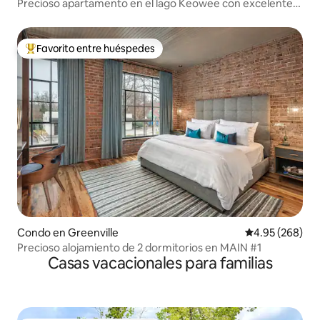
Precioso apartamento en el lago Keowee con excelentes
servicios
Favorito entre huéspedes
Favorito entre huéspedes preferido
Condo en Greenville
Calificación pr
4.95 (268)
Precioso alojamiento de 2 dormitorios en MAIN #1
Casas vacacionales para familias