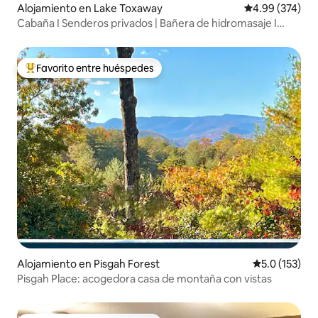
Alojamiento en Lake Toxaway
Calificación pr
4.99 (374)
Cabaña I Senderos privados | Bañera de hidromasaje I
Sauna
Favorito entre huéspedes
Favorito entre huéspedes preferido
Alojamiento en Pisgah Forest
Calificación 
5.0 (153)
Pisgah Place: acogedora casa de montaña con vistas