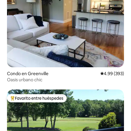
Condo en Greenville
Calificación pr
4.99 (393)
Oasis urbano chic
Favorito entre huéspedes
Favorito entre huéspedes preferido