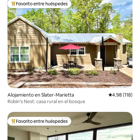
Favorito entre huéspedes
Favorito entre huéspedes preferido
Alojamiento en Slater-Marietta
Calificación p
4.98 (118)
Robin's Nest: casa rural en el bosque
Favorito entre huéspedes
Favorito entre huéspedes preferido