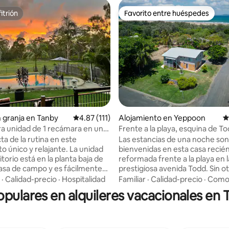
itrión
Favorito entre huéspedes
itrión
Favorito entre huéspedes
 4.97 de 5, 30 reseñas
n granja en Tanby
Calificación promedio: 4.87 de 5, 111 reseñas
4.87 (111)
Alojamiento en Yeppoon
C
 unidad de 1 recámara en una
Frente a la playa, esquina de T
 propiedad cerca de Yeppoon
Kean St.
a de la rutina en este
Las estancias de una noche son
o único y relajante. La unidad
bienvenidas en esta casa recié
torio está en la planta baja de
reformada frente a la playa en l
asa de campo y es fácilmente
prestigiosa avenida Todd. Sin otras casas
desde las carreteras principales
entre tú y el mar, está a 3 minut
·
Calidad-precio
·
Hospitalidad
Familiar
·
Calidad-precio
·
Como
amiento cubierto. Situado en
de la playa abierta de Farnboro
opulares en alquileres vacacionales en
edad rural a solo 5-8 minutos de
Situada al final de una calle sin sa
des costeras de Emu Park y las
casa es perfecta para familias, 
 Yepoon, el alojamiento
que traen vehículos adicionale
ente es acogedor y agradable.
que se ponen al día. A solo 3 k