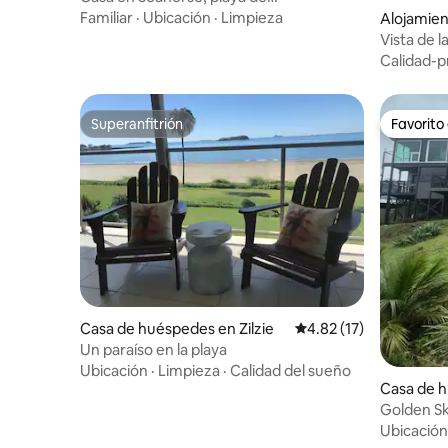
Lammermoor. Toda la casa.
Familiar
·
Ubicación
·
Limpieza
Alojamien
Vista de l
superior
Calidad-p
Superanfitrión
Favorito
Superanfitrión
Favorito
Casa de huéspedes en Zilzie
Calificación promedio:
4.82 (17)
Un paraíso en la playa
Ubicación
·
Limpieza
·
Calidad del sueño
Casa de 
t Archer
Golden Sky
Rockham
Ubicación