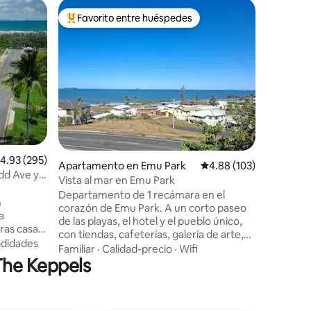
Minicasa
Favorito entre huéspedes
Favorit
Favorito entre huéspedes preferido
Favorit
Minicasa 
Descubre
granja tr
Yeppoon.
a poca di
cordiller
Ubicació
entrada a
para vehí
impresion
costas má
alificación promedio: 4.93 de 5, 295 reseñas
4.93 (295)
estadía 
Apartamento en Emu Park
Calificación promedio: 
4.88 (103)
pequeña,
odd Ave y
Vista al mar en Emu Park
un lugar
Departamento de 1 recámara en el
en la ter
n
corazón de Emu Park. A un corto paseo
por las n
a
de las playas, el hotel y el pueblo único,
contempl
con tiendas, cafeterías, galería de arte,
estrellas.
os a pie
didades
museo y monumento RSL Relájate en tu
Familiar
·
Calidad-precio
·
Wifi
ugh.
 The Keppels
gran terraza grande con vistas al océano
lida, la
o cruza la calle para nadar en la playa
aquellos
vigilada. Todos los perros son
s o amigos
bienvenidos, hay una gran terraza
m en coche