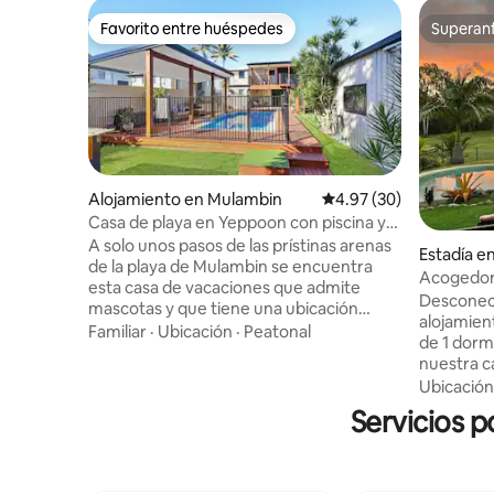
Favorito entre huéspedes
Superanf
Favorito entre huéspedes
Superanf
Alojamiento en Mulambin
Calificación promedio:
4.97 (30)
Casa de playa en Yeppoon con piscina y
mascotas
A solo unos pasos de las prístinas arenas
Estadía e
de la playa de Mulambin se encuentra
Acogedora
esta casa de vacaciones que admite
tranquila
Desconect
mascotas y que tiene una ubicación
alojamient
simplemente inmejorable. Acceso lateral
Familiar
·
Ubicación
·
Peatonal
de 1 dormi
para el barco, alberca, completamente
nuestra c
cercada, la propiedad ofrece todo lo que
accesible 
Ubicación
necesita para sus vacaciones. ¡La terraza
con aparc
trasera es perfecta para recibir invitados!
Servicios p
una propi
La propiedad está totalmente
las ciuda
climatizada con un sistema en cada
playas de
habitación. Con impresionantes vistas a
independi