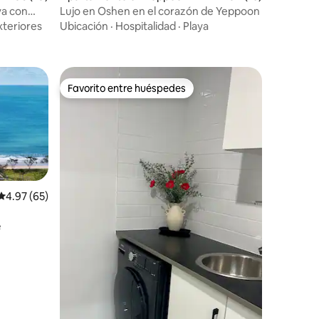
va con
Lujo en Oshen en el corazón de Yeppoon
xteriores
Ubicación
·
Hospitalidad
·
Playa
Favorito entre huéspedes
rido
Favorito entre huéspedes
Calificación promedio: 4.97 de 5, 65 reseñas
4.97 (65)
e