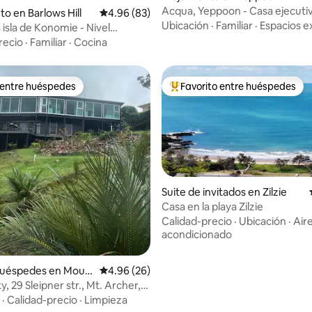
Acqua, Yeppoon - Casa ejecuti
to en Barlows Hill
Calificación promedio: 4.96 de 5, 83 reseñas
4.96 (83)
piscina y vistas
Ubicación
·
Familiar
·
Espacios e
a isla de Konomie - Nivel
recio
·
Familiar
·
Cocina
 entre huéspedes
Favorito entre huéspedes
 entre huéspedes
Favorito entre huéspedes prefe
Suite de invitados en Zilzie
Casa en la playa Zilzie
Calidad-precio
·
Ubicación
·
Air
 4.82 de 5, 17 reseñas
acondicionado
huéspedes en Moun
Calificación promedio: 4.96 de 5, 26 reseñas
4.96 (26)
, 29 Sleipner str., Mt. Archer,
pton
·
Calidad-precio
·
Limpieza