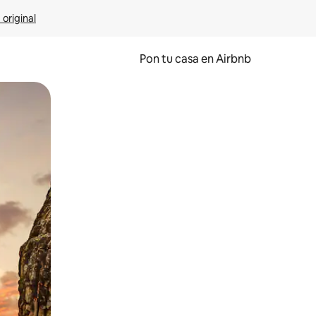
 original
Pon tu casa en Airbnb
o o desliza el dedo.