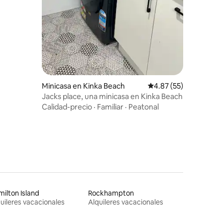
Minicasa en Kinka Beach
Calificación promedio:
4.87 (55)
Jacks place, una minicasa en Kinka Beach
Calidad-precio
·
Familiar
·
Peatonal
ilton Island
Rockhampton
uileres vacacionales
Alquileres vacacionales