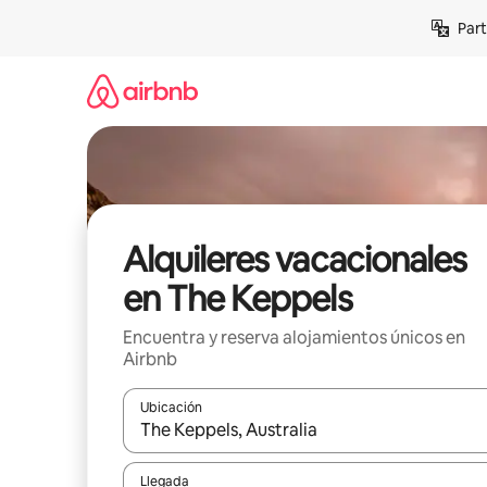
Omite
Part
el
contenido
Alquileres vacacionales
en The Keppels
Encuentra y reserva alojamientos únicos en
Airbnb
Ubicación
Cuando los resultados estén disponibles, navega co
Llegada