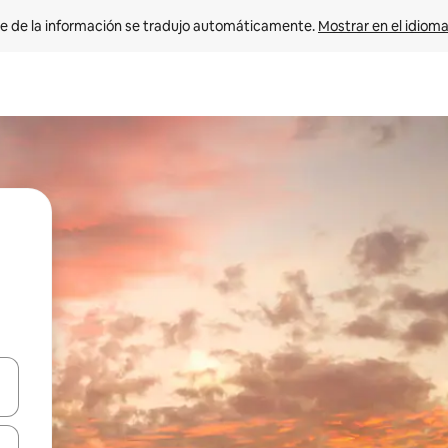
e de la información se tradujo automáticamente. 
Mostrar en el idioma
n las teclas de flecha hacia arriba y hacia abajo o explora con el tact