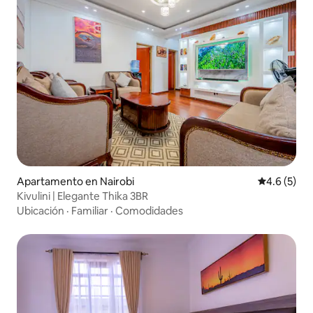
Apartamento en Nairobi
Calificació
4.6 (5)
Kivulini | Elegante Thika 3BR
Ubicación
·
Familiar
·
Comodidades