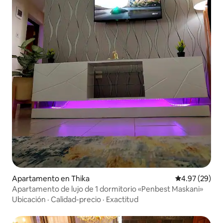
Apartamento en Thika
Calificación p
4.97 (29)
Apartamento de lujo de 1 dormitorio «Penbest Maskani»
Ubicación
·
Calidad-precio
·
Exactitud