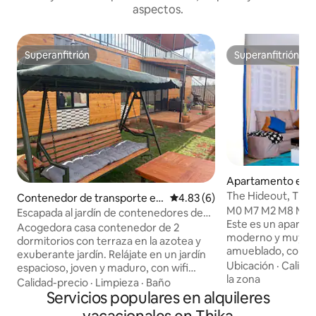
aspectos.
Superanfitrión
Superanfitrión
Superanfitrión
Superanfitrión
Apartamento en T
The Hideout, Thik
Contenedor de transporte en
Calificación promedio: 4.83 de
4.83 (6)
M0 M7 M2 M8 M0 
Thika
Escapada al jardín de contenedores de
Este es un aparta
Shwari
Acogedora casa contenedor de 2
moderno y muy el
dormitorios con terraza en la azotea y
amueblado, con 1 
exuberante jardín. Relájate en un jardín
24/7 y una televisi
Ubicación
·
Calida
espacioso, joven y maduro, con wifi
superrápido, Netfl
la zona
rápido, cocina completa, ducha con agua
Calidad-precio
·
Limpieza
·
Baño
totalmente equipad
caliente y aparcamiento gratuito.
Servicios populares en alquileres
y tiene una herm
Cosecha hierbas frescas del jardín,