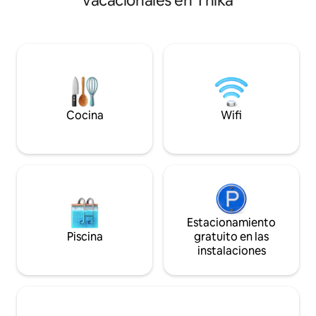
vacacionales en Thika
colores con muebl
disfruta de las puestas de sol en la
Está a 10 minutos a
terraza o relájate junto a la chimenea. A
supermercado Naiv
solo 1 hora de Nairobi, este espacio único
Chicken Inn y Pizz
es perfecto para escapadas de fin de
Quickmart, KFC, V-
semana, trabajo remoto o retiros
minutos del parque
tranquilos. ¡Reserva ahora y disfruta de
escapada perfecta
la comodidad, la calma y la naturaleza en
acogedora. Ideal 
una estancia única! ¡Comparte la
trabajar o de vaca
diversión alojando a un pequeño grupo
Cocina
Wifi
de amigos y familiares!
Estacionamiento
Piscina
gratuito en las
instalaciones