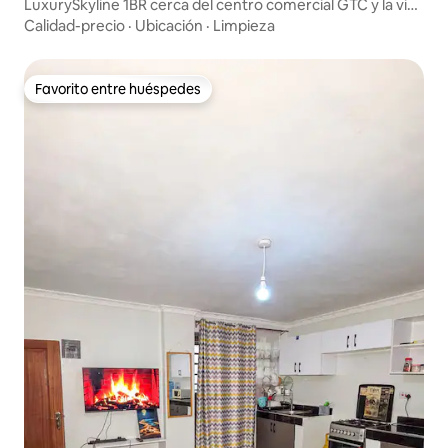
LuxurySkyline 1BR cerca del centro comercial GTC y la vida
nocturna
Calidad-precio
·
Ubicación
·
Limpieza
Favorito entre huéspedes
Favorito entre huéspedes