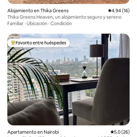
Alojamiento en Thika Greens
Calificación 
4.94 (16)
Thika Greens Heaven, un alojamiento seguro y sereno
Familiar
·
Ubicación
·
Condición
Favorito entre huéspedes
Favorito entre huéspedes preferido
Apartamento en Nairobi
Calificación
5.0 (26)