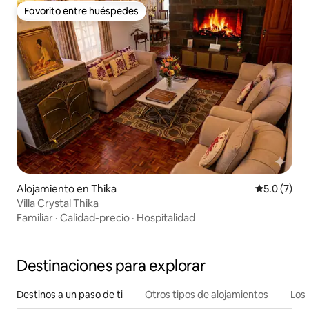
Favorito entre huéspedes
Favorito entre huéspedes
Alojamiento en Thika
Calificació
5.0 (7)
Villa Crystal Thika
Familiar
·
Calidad-precio
·
Hospitalidad
Destinaciones para explorar
Destinos a un paso de ti
Otros tipos de alojamientos
Los 