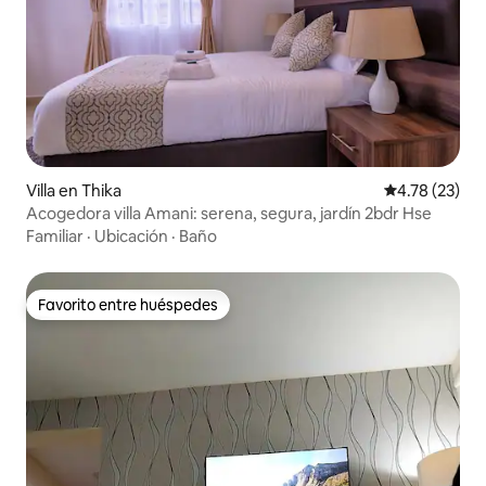
Villa en Thika
Calificación 
4.78 (23)
Acogedora villa Amani: serena, segura, jardín 2bdr Hse
Familiar
·
Ubicación
·
Baño
Favorito entre huéspedes
Favorito entre huéspedes