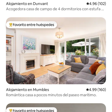
Alojamiento en Dunvant
Calificación pr
4.96 (102)
Acogedora casa de campo de 4 dormitorios con estufa de
leña, cerca de Gower
Favorito entre huéspedes
Favorito entre huéspedes preferido
Alojamiento en Mumbles
Calificación pr
4.99 (160)
Romántica casa a pocos minutos del paseo marítimo.
Favorito entre huéspedes