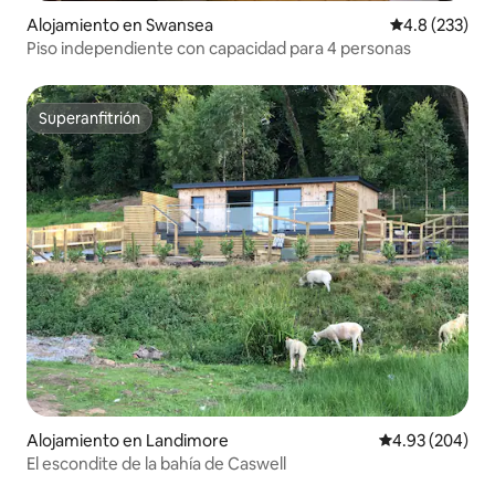
Alojamiento en Swansea
Calificación 
4.8 (233)
Piso independiente con capacidad para 4 personas
Superanfitrión
Superanfitrión
Alojamiento en Landimore
Calificación pr
4.93 (204)
El escondite de la bahía de Caswell