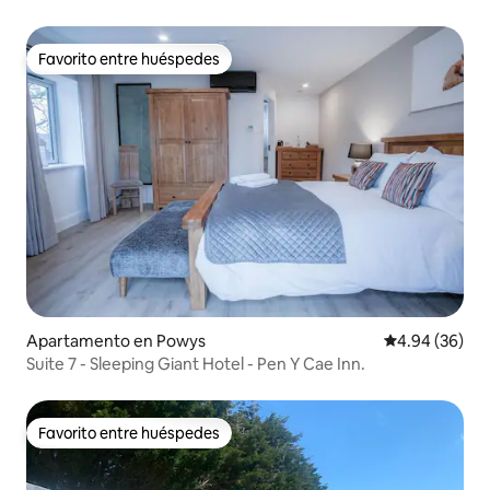
Favorito entre huéspedes
Favorito entre huéspedes
Apartamento en Powys
Calificación p
4.94 (36)
Suite 7 - Sleeping Giant Hotel - Pen Y Cae Inn.
Favorito entre huéspedes
Favorito entre huéspedes