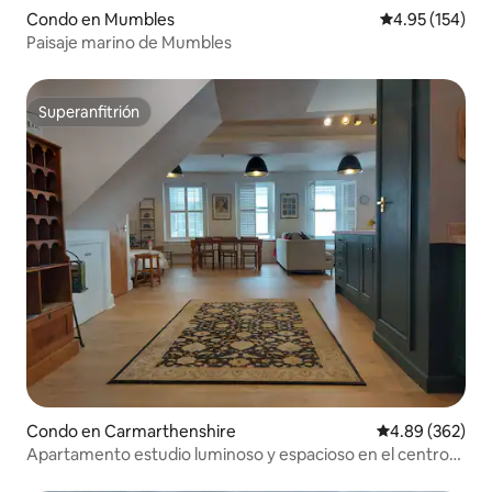
Condo en Mumbles
Calificación p
4.95 (154)
Paisaje marino de Mumbles
Superanfitrión
Superanfitrión
Condo en Carmarthenshire
Calificación pr
4.89 (362)
Apartamento estudio luminoso y espacioso en el centro
de la ciudad de Carmarthen - Ty Caer.