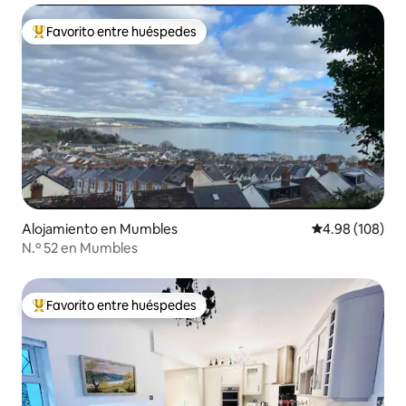
Favorito entre huéspedes
Favorito entre huéspedes preferido
Alojamiento en Mumbles
Calificación pr
4.98 (108)
N.º 52 en Mumbles
Favorito entre huéspedes
Favorito entre huéspedes preferido