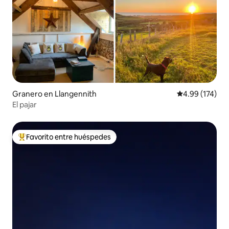
Granero en Llangennith
Calificación p
4.99 (174)
El pajar
Favorito entre huéspedes
Favorito entre huéspedes preferido