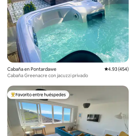
Cabaña en Pontardawe
Calificación pr
4.93 (454)
Cabaña Greenacre con jacuzzi privado
Favorito entre huéspedes
Favorito entre huéspedes preferido