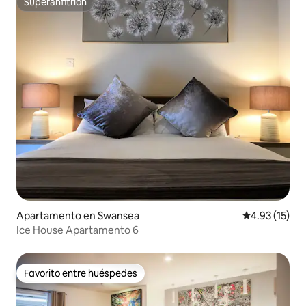
Superanfitrión
Superanfitrión
Apartamento en Swansea
Calificación 
4.93 (15)
Ice House Apartamento 6
Favorito entre huéspedes
Favorito entre huéspedes