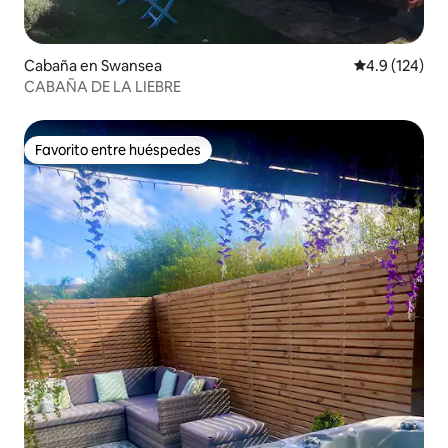
Cabaña en Swansea
Calificación 
4.9 (124)
CABAÑA DE LA LIEBRE
Favorito entre huéspedes
Favorito entre huéspedes