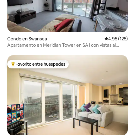
Condo en Swansea
Calificación p
4.95 (125)
Apartamento en Meridian Tower en SA1 con vistas al
puerto deportivo.
Favorito entre huéspedes
Favorito entre huéspedes preferido