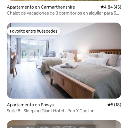
Apartamento en Carmarthenshire
Calificación 
4.84 (45)
Chalet de vacaciones de 3 dormitorios en alquiler para 5
huéspedes
Favorito entre huéspedes
Favorito entre huéspedes
Apartamento en Powys
Calificaci
5 (18)
Suite 8 - Sleeping Giant Hotel - Pen Y Cae Inn.