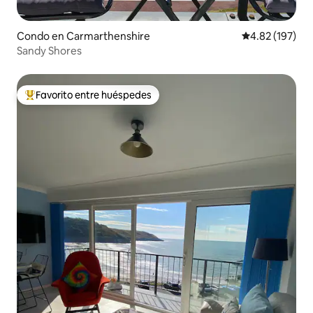
Condo en Carmarthenshire
Calificación p
4.82 (197)
Sandy Shores
Favorito entre huéspedes
Favorito entre huéspedes preferido