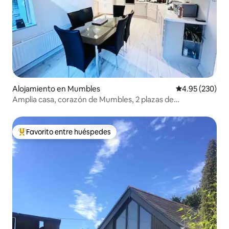
Alojamiento en Mumbles
Calificación pr
4.95 (230)
Amplia casa, corazón de Mumbles, 2 plazas de
aparcamiento
Favorito entre huéspedes
Favorito entre huéspedes preferido