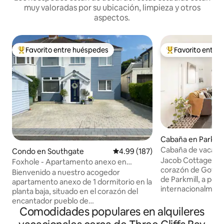
muy valoradas por su ubicación, limpieza y otros
aspectos.
Favorito entre huéspedes
Favorito entre
Favorito entre huéspedes preferido
Favorito entre hu
Cabaña en Parkmil
Cabaña de vacacio
Condo en Southgate
Calificación promedio: 4.99 de 5
4.99 (187)
de Three Cliffs Ba
Jacob Cottage está
Foxhole - Apartamento anexo en
corazón de Gower,
Southgate, Gower
Bienvenido a nuestro acogedor
de Parkmill, a poco
apartamento anexo de 1 dormitorio en la
internacionalment
planta baja, situado en el corazón del
Three Cliffs Bay. 
encantador pueblo de
enclavada entre lo
Comodidades populares en alquileres
Pennard/Southgate. Situado a pocos
ubicación tranquila
pasos del castillo de Pennard, la