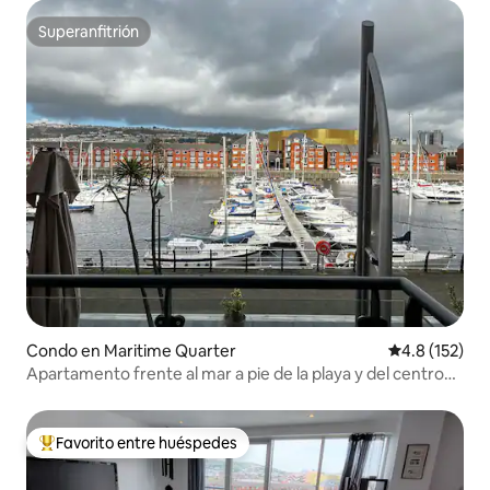
Superanfitrión
Superanfitrión
Condo en Maritime Quarter
Calificación 
4.8 (152)
Apartamento frente al mar a pie de la playa y del centro
de la ciudad
Favorito entre huéspedes
Favorito entre huéspedes preferido