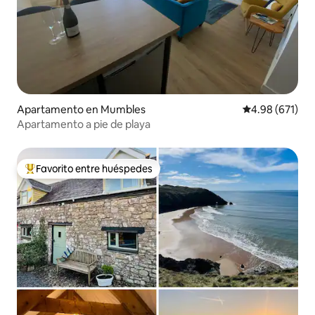
Apartamento en Mumbles
Calificación pr
4.98 (671)
Apartamento a pie de playa
Favorito entre huéspedes
Favorito entre huéspedes preferido