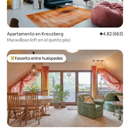
Apartamento en Kreuzberg
Calificación pr
4.82 (663)
Maravilloso loft en el quinto piso
Favorito entre huéspedes
Favorito entre huéspedes preferido