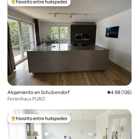
Favorito entre huéspedes
Favorito entre huéspedes preferido
Alojamiento en Schulzendorf
Calificación pr
4.98 (126)
Ferienhaus PURO
Favorito entre huéspedes
Favorito entre huéspedes preferido