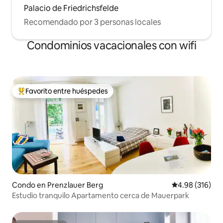
Palacio de Friedrichsfelde
Recomendado por 3 personas locales
Condominios vacacionales con wifi
Favorito entre huéspedes
Favorito entre huéspedes preferido
Condo en Prenzlauer Berg
Calificación pr
4.98 (316)
Estudio tranquilo Apartamento cerca de Mauerpark