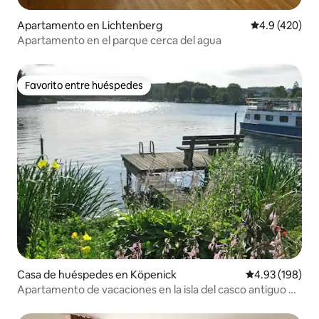
Apartamento en Lichtenberg
Calificación 
4.9 (420)
Apartamento en el parque cerca del agua
Favorito entre huéspedes
Favorito entre huéspedes
Casa de huéspedes en Köpenick
Calificación pr
4.93 (198)
Apartamento de vacaciones en la isla del casco antiguo de
Köpenick