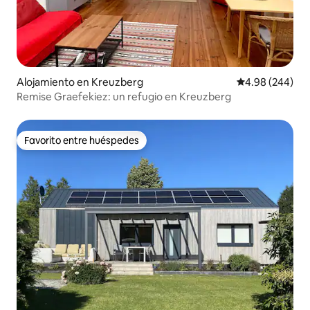
Alojamiento en Kreuzberg
Calificación pr
4.98 (244)
Remise Graefekiez: un refugio en Kreuzberg
Favorito entre huéspedes
Favorito entre huéspedes