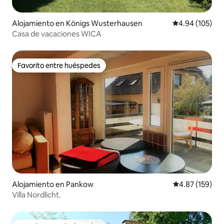
Alojamiento en Königs Wusterhausen
Calificación pr
4.94 (105)
Casa de vacaciones WICA
Favorito entre huéspedes
Favorito entre huéspedes
Alojamiento en Pankow
Calificación p
4.87 (159)
Villa Nordlicht.