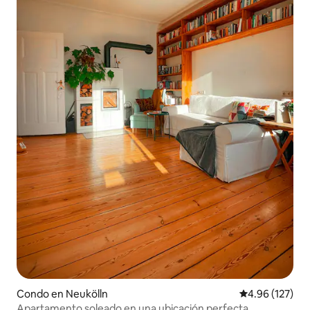
Condo en Neukölln
Calificación p
4.96 (127)
Apartamento soleado en una ubicación perfecta