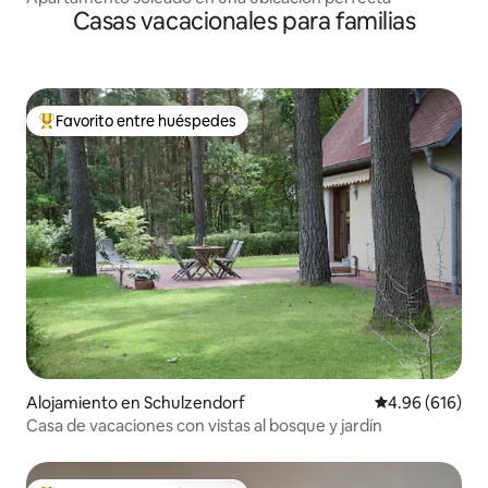
Casas vacacionales para familias
Favorito entre huéspedes
Favorito entre huéspedes preferido
Alojamiento en Schulzendorf
Calificación pr
4.96 (616)
Casa de vacaciones con vistas al bosque y jardín