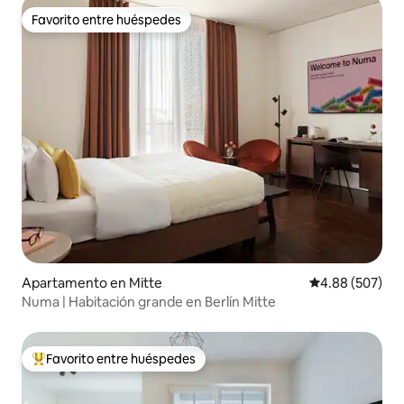
Favorito entre huéspedes
Favorito entre huéspedes
Apartamento en Mitte
Calificación pr
4.88 (507)
Numa | Habitación grande en Berlín Mitte
Favorito entre huéspedes
Favorito entre huéspedes preferido