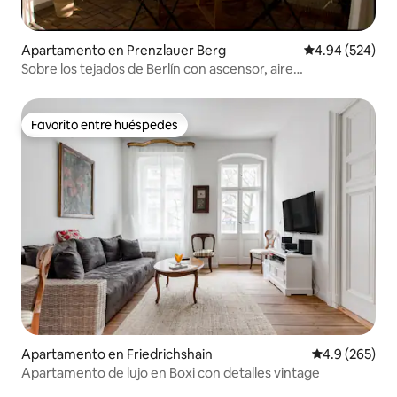
Apartamento en Prenzlauer Berg
Calificación pr
4.94 (524)
Sobre los tejados de Berlín con ascensor, aire
acondicionado y Netflix
Favorito entre huéspedes
Favorito entre huéspedes
Apartamento en Friedrichshain
Calificación p
4.9 (265)
Apartamento de lujo en Boxi con detalles vintage