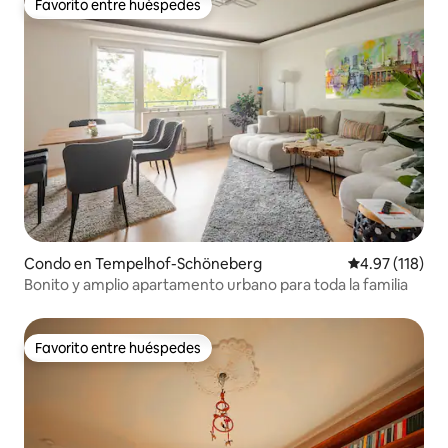
Favorito entre huéspedes
Favorito entre huéspedes
Condo en Tempelhof-Schöneberg
Calificación p
4.97 (118)
Bonito y amplio apartamento urbano para toda la familia
Favorito entre huéspedes
Favorito entre huéspedes