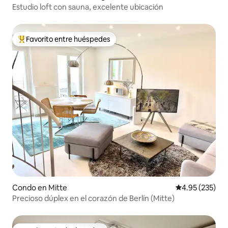
Estudio loft con sauna, excelente ubicación
Favorito entre huéspedes
Favorito entre huéspedes preferido
Condo en Mitte
Calificación pr
4.95 (235)
Precioso dúplex en el corazón de Berlín (Mitte)