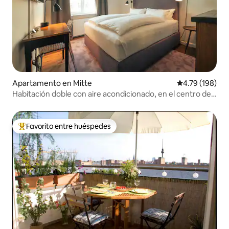
Apartamento en Mitte
Calificación p
4.79 (198)
Habitación doble con aire acondicionado, en el centro de
Mitte, Berlín
Favorito entre huéspedes
Favorito entre huéspedes preferido