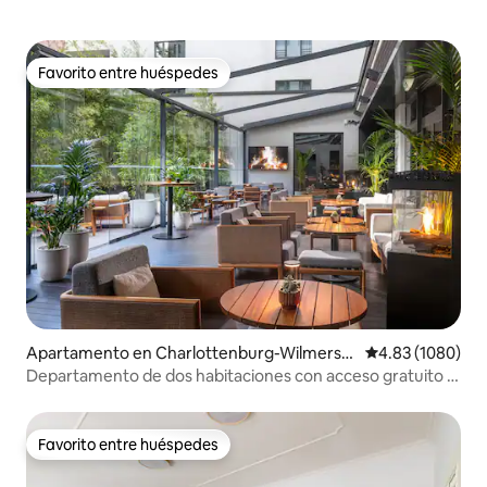
Favorito entre huéspedes
Favorito entre huéspedes
Apartamento en Charlottenburg-Wilmersd
Calificación pro
4.83 (1080)
orf
Departamento de dos habitaciones con acceso gratuito a
la piscina
Favorito entre huéspedes
Favorito entre huéspedes