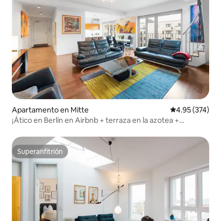
Apartamento en Mitte
Calificación pr
4.95 (374)
¡Ático en Berlín en Airbnb + terraza en la azotea +
aparcamiento!
Superanfitrión
Superanfitrión