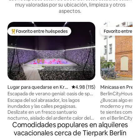
muy valoradas por su ubicación, limpieza y otros
aspectos.
Favorito entre huéspedes
Favorito entre h
Favorito entre huéspedes preferido
Favorito entre h
Lugar para quedarse en Kre
Calificación promedio: 4.98 de 5
4.98 (115)
Minicasa en Prenz
uzberg
Escapada de verano genial: oasis de spa
BerlinCityHouse -
privado en Kreuzberg
con jardín pequeñ
Escapa del sol abrasador, los lagos
¿Buscas algo especi
inundados y las calles pegajosas.
moderno y muy ún
Deslízate en un fresco santuario
te sientes como e
nocturno, aislado del ardiente calor del
en el BerlinCityH
Comodidades populares en alquileres
verano. Sumérgete en las aguas
adosada privada c
cristalinas y burbujeantes de tu jacuzzi
en el barrio Prenzl
vacacionales cerca de Tierpark Berlín
privado de 1,80 x 1,80 m. 75 m2 de
Un edificio históri