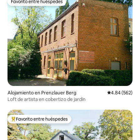
Favorito entre huéspedes
Favorito entre huéspedes
Alojamiento en Prenzlauer Berg
Calificación pr
4.84 (562)
Loft de artista en cobertizo de jardín
Favorito entre huéspedes
Favorito entre huéspedes preferido