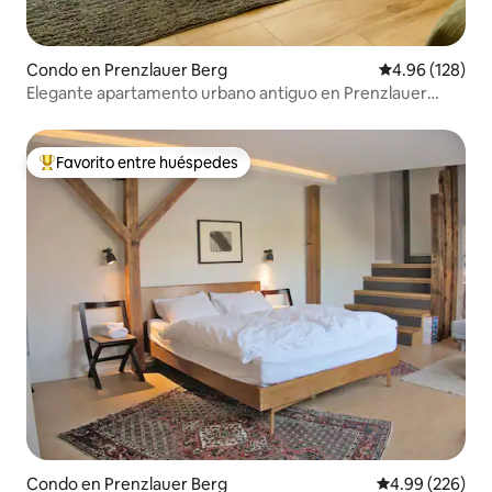
Condo en Prenzlauer Berg
Calificación pr
4.96 (128)
Elegante apartamento urbano antiguo en Prenzlauer
Berg
Favorito entre huéspedes
Favorito entre huéspedes preferido
Condo en Prenzlauer Berg
Calificación pr
4.99 (226)