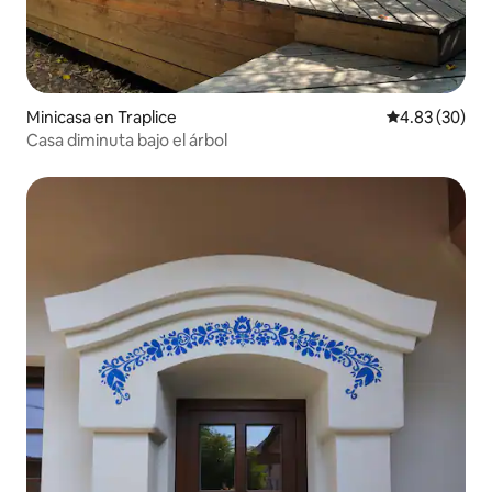
Minicasa en Traplice
Calificación p
4.83 (30)
Casa diminuta bajo el árbol