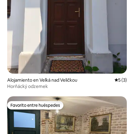
Alojamiento en Velká nad Veličkou
Calificac
5 (3)
Horňácký odzemek
Favorito entre huéspedes
Favorito entre huéspedes