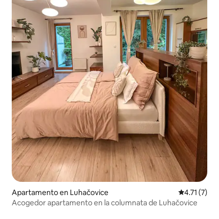
Apartamento en Luhačovice
Calificación
4.71 (7)
Acogedor apartamento en la columnata de Luhačovice