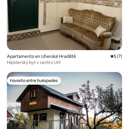
Apartamento en Uherské Hradiště
Calificac
5 (7)
Hipsterský byt v centro UH
Favorito entre huéspedes
Favorito entre huéspedes