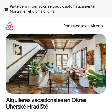
Omite
Parte de la información se tradujo automáticamente. 
el
Mostrar en el idioma original
contenido
Pon tu casa en Airbnb
Alquileres vacacionales en Okres
Uherské Hradiště