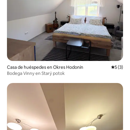
Casa de huéspedes en Okres Hodonín
Calificac
5 (3)
Bodega Vinny en Starý potok