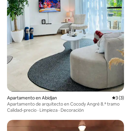
Apartamento en Abidjan
Calificac
3 (3)
Apartamento de arquitecto en Cocody Angré 8.ª tramo
Calidad-precio
·
Limpieza
·
Decoración