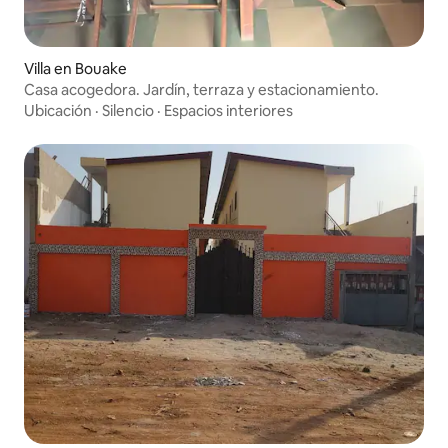
Villa en Bouake
Casa acogedora. Jardín, terraza y estacionamiento.
Ubicación
·
Silencio
·
Espacios interiores