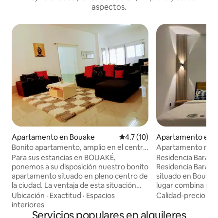
aspectos.
Apartamento en Bouake
Calificación promedio: 4.7 de 
4.7 (10)
Apartamento en 
Bonito apartamento, amplio en el centro
Apartamento mo
de la ciudad en Bouaké
Para sus estancias en BOUAKÉ,
Residencia Baraka
ponemos a su disposición nuestro bonito
Residencia Baraka
apartamento situado en pleno centro de
situado en Bouaké 
la ciudad. La ventaja de esta situación
lugar combina pe
geográfica es que se beneficia de un
elegancia, comod
Ubicación
·
Exactitud
·
Espacios
Calidad-precio
·
Li
fácil acceso a todos los comercios, así
Nuestra amplia ha
interiores
como a los establecimientos culturales,
Servicios populares en alquileres
de 3 plazas está e