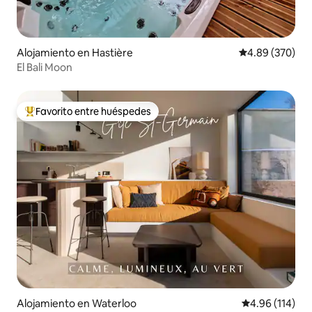
Alojamiento en Hastière
Calificación pr
4.89 (370)
El Bali Moon
Favorito entre huéspedes
Favorito entre huéspedes preferido
Alojamiento en Waterloo
Calificación p
4.96 (114)