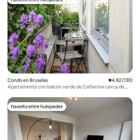
Favorito entre huéspedes
Condo en Bruselas
Calificación p
4.92 (130)
Apartamento con balcón verde de Catherine cerca de
Grand Place
Favorito entre huéspedes
Favorito entre huéspedes