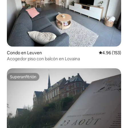
Condo en Leuven
Calificación p
4.96 (153)
Acogedor piso con balcón en Lovaina
Superanfitrión
Superanfitrión