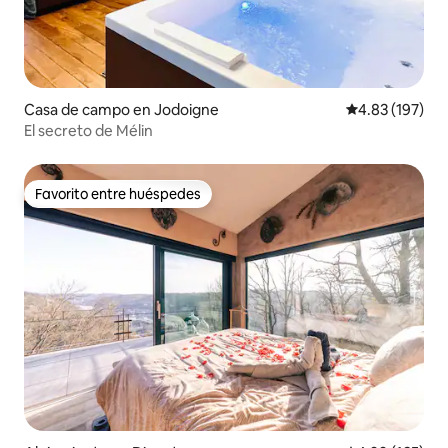
Casa de campo en Jodoigne
Calificación p
4.83 (197)
El secreto de Mélin
Favorito entre huéspedes
Favorito entre huéspedes