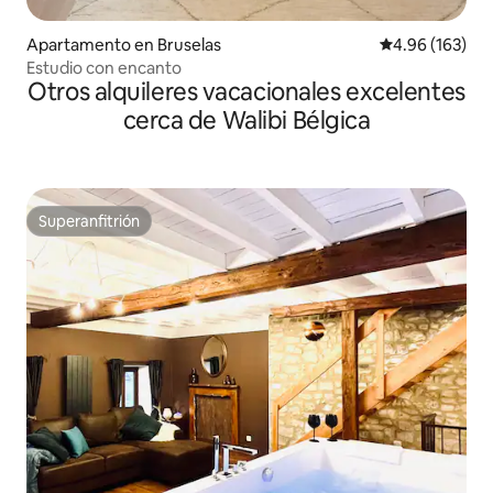
Apartamento en Bruselas
Calificación pr
4.96 (163)
Estudio con encanto
Otros alquileres vacacionales excelentes
cerca de Walibi Bélgica
Superanfitrión
Superanfitrión