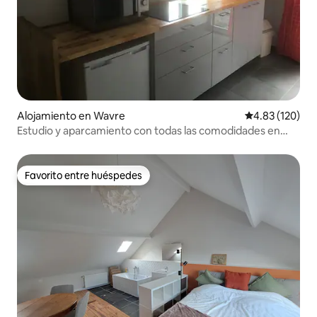
Alojamiento en Wavre
Calificación p
4.83 (120)
Estudio y aparcamiento con todas las comodidades en
WAVRE
Favorito entre huéspedes
Favorito entre huéspedes