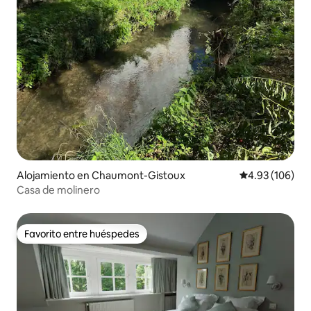
Alojamiento en Chaumont-Gistoux
Calificación pr
4.93 (106)
Casa de molinero
Favorito entre huéspedes
Favorito entre huéspedes