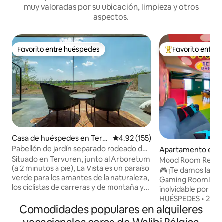
muy valoradas por su ubicación, limpieza y otros
aspectos.
Favorito entre huéspedes
Favorito entre
Favorito entre huéspedes
Favorito entre hu
Casa de huéspedes en Terv
Calificación promedio: 4.92 de 5
4.92 (155)
uren
Pabellón de jardín separado rodeado de
Apartamento en C
naturaleza
Situado en Tervuren, junto al Arboretum
Mood Room Retro G
(a 2 minutos a pie), La Vista es un paraíso
Salas de juegos · 
🎮 ¡Te damos la bi
verde para los amantes de la naturaleza,
Gaming Room! Disfruta de una estancia
los ciclistas de carreras y de montaña y
inolvidable por una no
los viajeros de negocios. Tiene acceso a
HUÉSPEDES • 2 recámaras con cama
la naturaleza, combinado con
Comodidades populares en alquileres
tamaño queen + so
comodidad y sensación de estar en el
jacuzzi para una re