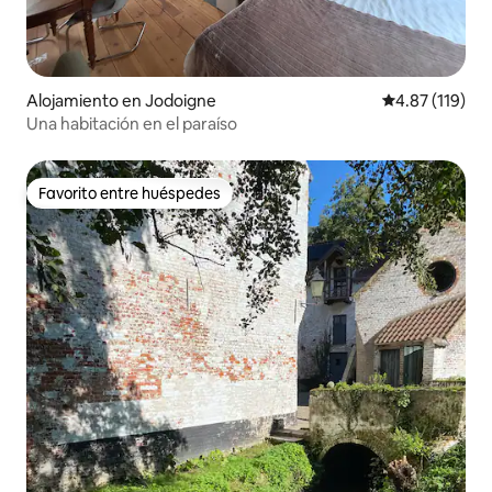
Alojamiento en Jodoigne
Calificación p
4.87 (119)
Una habitación en el paraíso
Favorito entre huéspedes
Favorito entre huéspedes