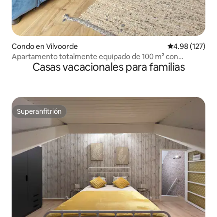
Condo en Vilvoorde
Calificación p
4.98 (127)
Apartamento totalmente equipado de 100 m² con
Casas vacacionales para familias
ubicación perfecta
Superanfitrión
Superanfitrión