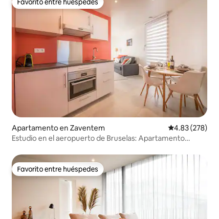
Favorito entre huéspedes
Favorito entre huéspedes
Apartamento en Zaventem
Calificación pr
4.83 (278)
Estudio en el aeropuerto de Bruselas: Apartamento
céntrico
Favorito entre huéspedes
Favorito entre huéspedes