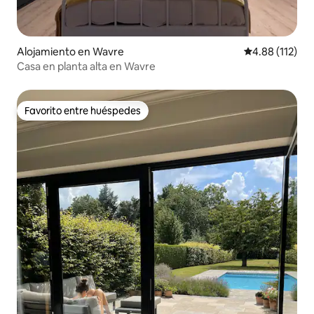
Alojamiento en Wavre
Calificación p
4.88 (112)
Casa en planta alta en Wavre
Favorito entre huéspedes
Favorito entre huéspedes