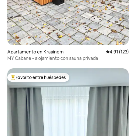
Apartamento en Kraainem
Calificación p
4.91 (123)
MY Cabane - alojamiento con sauna privada
Favorito entre huéspedes
Favorito entre huéspedes preferido