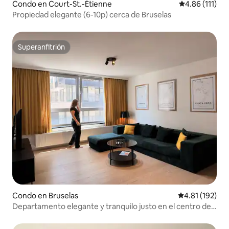
Condo en Court-St.-Étienne
Calificación p
4.86 (111)
Propiedad elegante (6-10p) cerca de Bruselas
Superanfitrión
Superanfitrión
Condo en Bruselas
Calificación p
4.81 (192)
Departamento elegante y tranquilo justo en el centro de
la ciudad