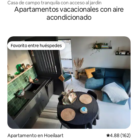
Casa de campo tranquila con acceso al jardín
Apartamentos vacacionales con aire
acondicionado
Favorito entre huéspedes
Favorito entre huéspedes
Apartamento en Hoeilaart
Calificación pr
4.88 (162)