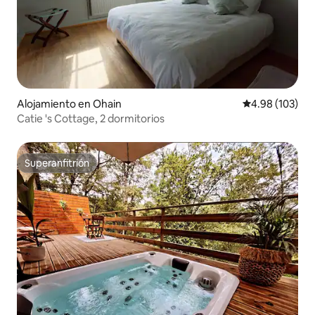
Alojamiento en Ohain
Calificación pr
4.98 (103)
Catie 's Cottage, 2 dormitorios
Superanfitrión
Superanfitrión