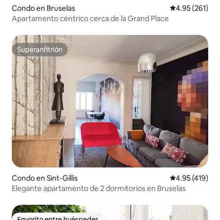
Condo en Bruselas
Calificación p
4.95 (261)
Apartamento céntrico cerca de la Grand Place
Superanfitrión
Superanfitrión
Condo en Sint-Gillis
Calificación p
4.95 (419)
Elegante apartamento de 2 dormitorios en Bruselas
Favorito entre huéspedes