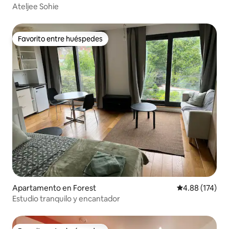
Ateljee Sohie
Favorito entre huéspedes
Favorito entre huéspedes
Apartamento en Forest
Calificación p
4.88 (174)
Estudio tranquilo y encantador