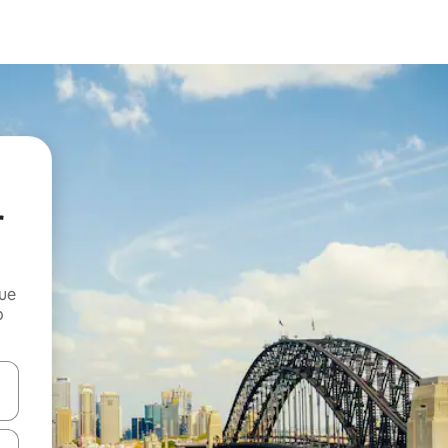
r
que
o
n las teclas de flecha hacia arriba y hacia abajo o explora con el tact