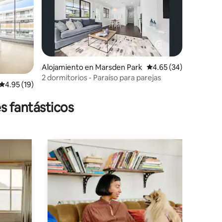
Alojamiento en Marsden Park
Calificación promedio:
4.65 (34)
2 dormitorios - Paraíso para parejas
Calificación promedio: 4.95 de 5, 19 reseñas
4.95 (19)
s fantásticos