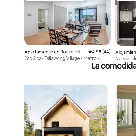
Apartamento en Rouse Hill
Calificación promedio:
4.98 (44)
Alojamien
gs
2bd 2 ba• Tallawong Village • Metro •
Nuevo, el
La comodidad
Nuevo • Atardecer
tiendas y