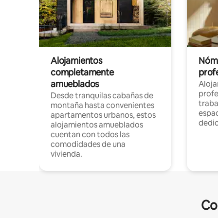
Alojamientos
Nóma
completamente
profe
amueblados
Aloj
profe
Desde tranquilas cabañas de
traba
montaña hasta convenientes
espac
apartamentos urbanos, estos
dedi
alojamientos amueblados
cuentan con todos las
comodidades de una
vivienda.
Co