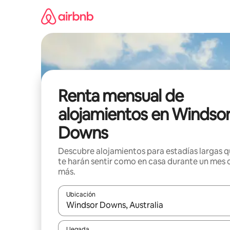
Omite
el
contenido
Renta mensual de
alojamientos en Windso
Downs
Descubre alojamientos para estadías largas 
te harán sentir como en casa durante un mes 
más.
Ubicación
Cuando los resultados estén disponibles, navega co
Llegada