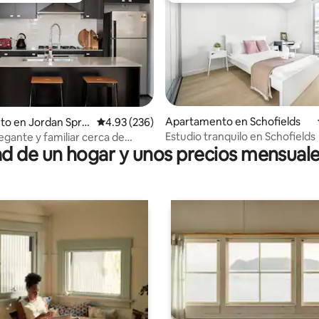
 4.98 de 5, 44 reseñas
Apartamento en Schofields
to en Jordan Sprin
Calificación promedio: 4.93 de 5, 236 reseñas
4.93 (236)
Estudio tranquilo en Schofields
egante y familiar cerca de
 de un hogar y unos precios mensuale
 Penrith