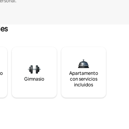
ersonal.
les
to
Apartamento
s
Gimnasio
con servicios
incluidos