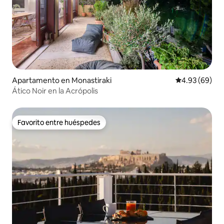
Apartamento en Monastiraki
Calificación p
4.93 (69)
Ático Noir en la Acrópolis
Favorito entre huéspedes
Favorito entre huéspedes