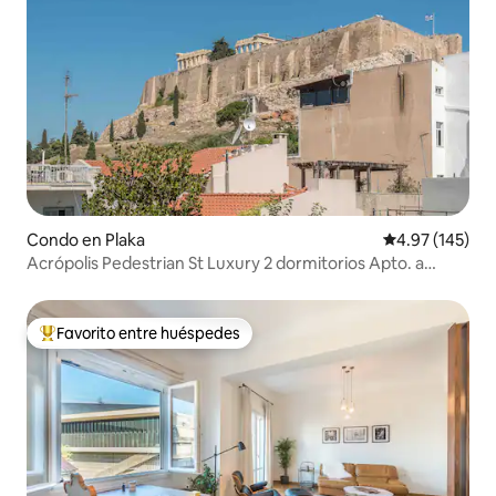
Condo en Plaka
Calificación p
4.97 (145)
Acrópolis Pedestrian St Luxury 2 dormitorios Apto. a
pasos de Plaka
Favorito entre huéspedes
Favorito entre huéspedes preferido