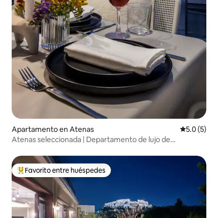
Apartamento en Atenas
Calificació
5.0 (5)
Atenas seleccionada | Departamento de lujo de
2 habitaciones
Favorito entre huéspedes
Favorito entre huéspedes preferido