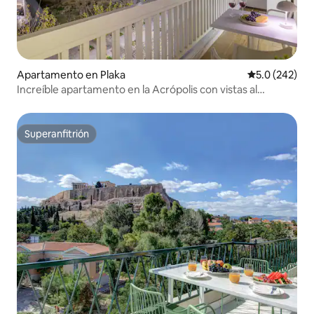
Apartamento en Plaka
Calificación 
5.0 (242)
Increíble apartamento en la Acrópolis con vistas al
Partenón
Superanfitrión
Superanfitrión