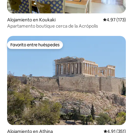
Alojamiento en Koukaki
Calificación p
4.97 (173)
Apartamento boutique cerca de la Acrópolis
Favorito entre huéspedes
Favorito entre huéspedes
Alojamiento en Athina
Calificación p
4.91 (351)