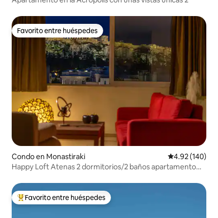
Favorito entre huéspedes
Favorito entre huéspedes
Condo en Monastiraki
Calificación pr
4.92 (140)
Happy Loft Atenas 2 dormitorios/2 baños apartamento
espacioso
Favorito entre huéspedes
Favorito entre huéspedes preferido