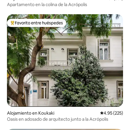
Apartamento en la colina de la Acrópolis
Favorito entre huéspedes
Favorito entre huéspedes preferido
Alojamiento en Koukaki
Calificación pr
4.95 (225)
Oasis en adosado de arquitecto junto a la Acrópolis