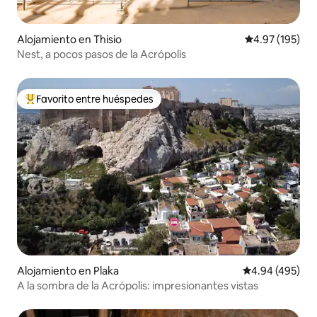
Alojamiento en Thisio
Calificación p
4.97 (195)
Nest, a pocos pasos de la Acrópolis
Favorito entre huéspedes
Favorito entre huéspedes preferido
Alojamiento en Plaka
Calificación pr
4.94 (495)
A la sombra de la Acrópolis: impresionantes vistas