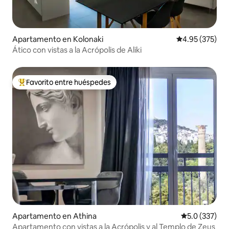
Apartamento en Kolonaki
Calificación pr
4.95 (375)
Ático con vistas a la Acrópolis de Aliki
Favorito entre huéspedes
Favorito entre huéspedes preferido
Apartamento en Athina
Calificación 
5.0 (337)
Apartamento con vistas a la Acrópolis y al Templo de Zeus