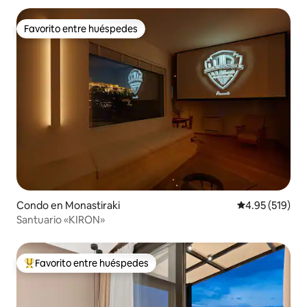
Favorito entre huéspedes
Favorito entre huéspedes
Condo en Monastiraki
Calificación p
4.95 (519)
Santuario «KIRON»
Favorito entre huéspedes
Favorito entre huéspedes preferido