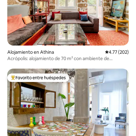
Alojamiento en Athina
Calificación p
4.77 (202)
Acrópolis: alojamiento de 70 m² con ambiente de
construcción en piedra
Favorito entre huéspedes
Favorito entre huéspedes preferido