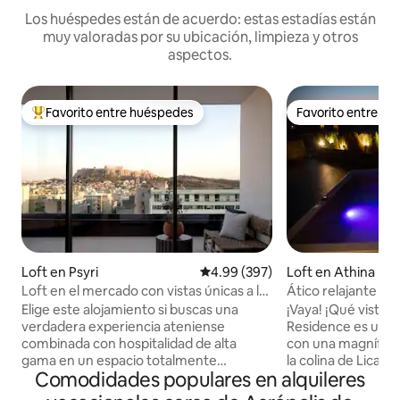
Los huéspedes están de acuerdo: estas estadías están
muy valoradas por su ubicación, limpieza y otros
aspectos.
Favorito entre huéspedes
Favorito entre h
Favorito entre huéspedes preferido
Favorito entre h
Loft en Psyri
Calificación promedio: 4.99 de 5
4.99 (397)
Loft en Athina
Loft en el mercado con vistas únicas a la
Ático relajante con
Acrópolis
jacuzzi
Elige este alojamiento si buscas una
¡Vaya! ¡Qué vistas!
verdadera experiencia ateniense
Residence es un át
combinada con hospitalidad de alta
con una magnífica 
gama en un espacio totalmente
la colina de Licabe
Comodidades populares en alquileres
renovado. El Market Loft se encuentra
Atenas. ¡Un espa
en el corazón del centro histórico, cerca
único en una ubic