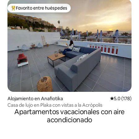
Favorito entre huéspedes
Favorito entre huéspedes preferido
Alojamiento en Anafiotika
Calificación 
5.0 (178)
Casa de lujo en Plaka con vistas a la Acrópolis
Apartamentos vacacionales con aire
acondicionado