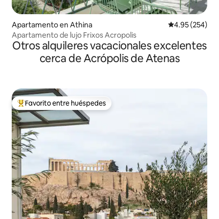
Apartamento en Athina
Calificación pr
4.95 (254)
Apartamento de lujo Frixos Acropolis
Otros alquileres vacacionales excelentes
cerca de Acrópolis de Atenas
Favorito entre huéspedes
Favorito entre huéspedes preferido