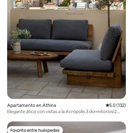
Apartamento en Athina
Calificación 
5.0 (132)
Elegante ático con vistas a la Acrópolis 3 dormitorios|2
baños
Favorito entre huéspedes
Favorito entre huéspedes