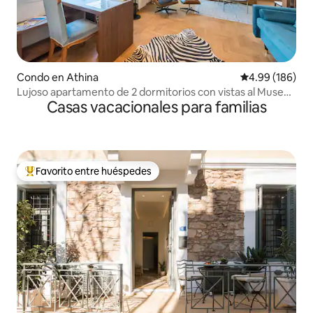
Condo en Athina
Calificación pr
4.99 (186)
Lujoso apartamento de 2 dormitorios con vistas al Museo
Casas vacacionales para familias
de la Acrópolis
Favorito entre huéspedes
Favorito entre huéspedes preferido