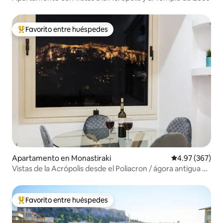
Favorito entre huéspedes
Favorito entre huéspedes preferido
Apartamento en Monastiraki
Calificación pr
4.97 (367)
Vistas de la Acrópolis desde el Poliacron / ágora antigua de
Atenas
Favorito entre huéspedes
Favorito entre huéspedes preferido