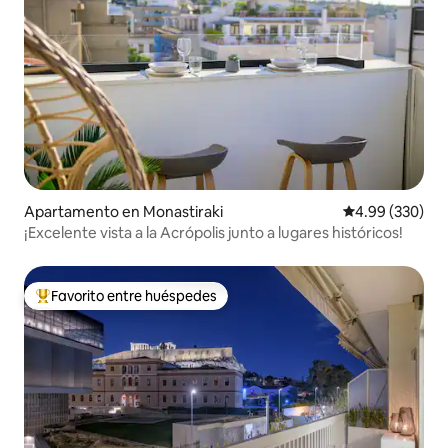
Apartamento en Monastiraki
Calificación pr
4.99 (330)
¡Excelente vista a la Acrópolis junto a lugares históricos!
Favorito entre huéspedes
Favorito entre huéspedes preferido