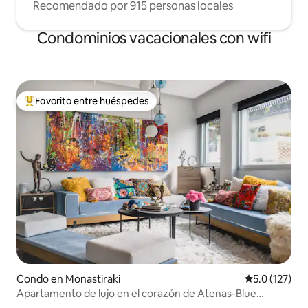
Recomendado por 915 personas locales
Condominios vacacionales con wifi
Favorito entre huéspedes
Favorito entre huéspedes preferido
Condo en Monastiraki
Calificación 
5.0 (127)
Apartamento de lujo en el corazón de Atenas-Blue
Graphite