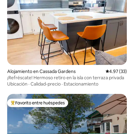
Alojamiento en Cassada Gardens
Calificación 
4.97 (33)
¡Refréscate! Hermoso retiro en la isla con terraza privada
Ubicación
·
Calidad-precio
·
Estacionamiento
Favorito entre huéspedes
Favorito entre huéspedes preferido