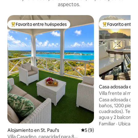
aspectos.
Favorito entre huéspedes
Favorito entre
Favorito entre huéspedes preferido
Favorito entre hu
Casa adosada en J
ur
Villa frente al mar
diseño
Casa adosada con 2
baños, 1200 pies 
cuadrados). Terraz
agua y 2 balcones 
occidental. Cocin
Familiar
·
Ubicació
abastecida y equi
Alojamiento en St. Paul's
Calificación promedio: 5 de
5 (9)
privado en el luga
Villa Casadino, capacidad para 8