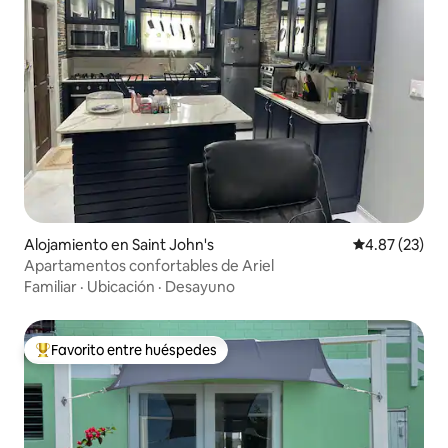
Alojamiento en Saint John's
Calificación 
4.87 (23)
Apartamentos confortables de Ariel
Familiar
·
Ubicación
·
Desayuno
Favorito entre huéspedes
Favorito entre huéspedes preferido