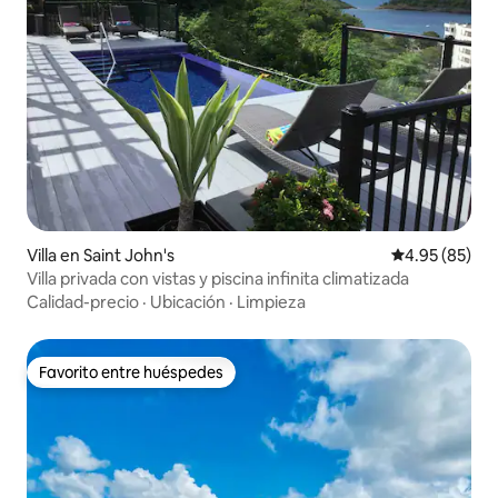
Villa en Saint John's
Calificación p
4.95 (85)
Villa privada con vistas y piscina infinita climatizada
Calidad-precio
·
Ubicación
·
Limpieza
Favorito entre huéspedes
Favorito entre huéspedes