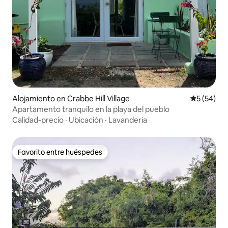
Alojamiento en Crabbe Hill Village
Calificaci
5 (54)
Apartamento tranquilo en la playa del pueblo
Calidad-precio
·
Ubicación
·
Lavandería
Favorito entre huéspedes
Favorito entre huéspedes