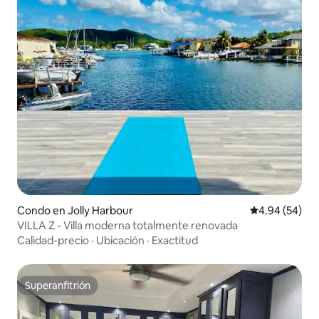
Condo en Jolly Harbour
Calificación p
4.94 (54)
VILLA Z - Villa moderna totalmente renovada
Calidad-precio
·
Ubicación
·
Exactitud
Superanfitrión
Superanfitrión