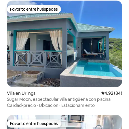
Favorito entre huéspedes
Favorito entre huéspedes
Villa en Urlings
Calificación p
4.92 (84)
Sugar Moon, espectacular villa antigüeña con piscina
Calidad-precio
·
Ubicación
·
Estacionamiento
Favorito entre huéspedes
Favorito entre huéspedes