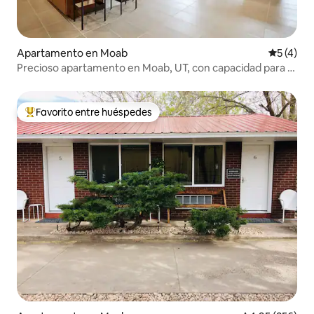
Apartamento en Moab
Calificac
5 (4)
Precioso apartamento en Moab, UT, con capacidad para 4
personas
Favorito entre huéspedes
Favorito entre huéspedes preferido