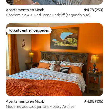
Apartamento en Moab
Calificación pr
4.78 (250)
Condominio 4-H Red Stone Redcliff (segundo piso)
Favorito entre huéspedes
Favorito entre huéspedes
Apartamento en Moab
Calificación pr
4.98 (105)
Moderno adosado junto a Moab y Arches