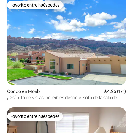
Favorito entre huéspedes
Favorito entre huéspedes
Condo en Moab
Calificación p
4.95 (171)
¡Disfruta de vistas increíbles desde el sofá de la sala de
estar!
Favorito entre huéspedes
Favorito entre huéspedes