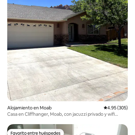
Alojamiento en Moab
Calificación pr
4.95 (305)
Casa en Cliffhanger, Moab, con jacuzzi privado y wifi
gigabit
Favorito entre huéspedes