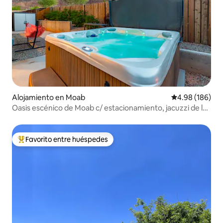
Alojamiento en Moab
Calificación pr
4.98 (186)
Oasis escénico de Moab c/ estacionamiento, jacuzzi de la
piscina de natación
Favorito entre huéspedes
Favorito entre huéspedes preferido