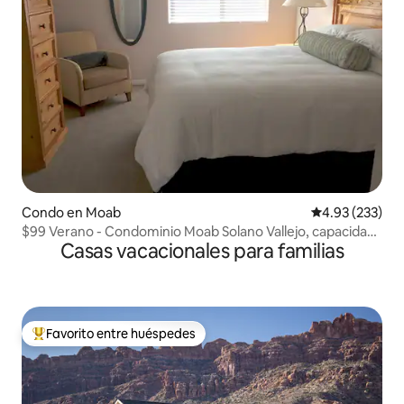
Condo en Moab
Calificación pr
4.93 (233)
$99 Verano - Condominio Moab Solano Vallejo, capacidad
Casas vacacionales para familias
para 5 personas
Favorito entre huéspedes
Favorito entre huéspedes preferido