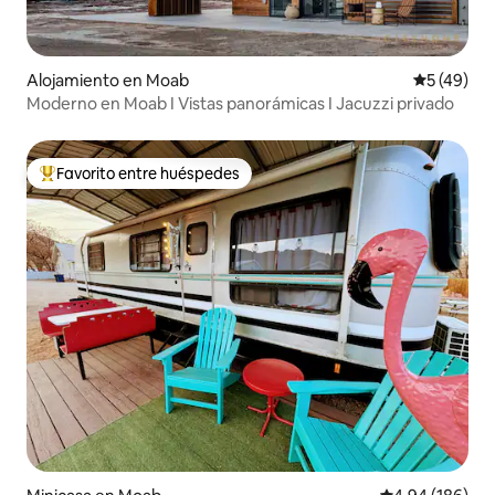
Alojamiento en Moab
Calificaci
5 (49)
Moderno en Moab I Vistas panorámicas I Jacuzzi privado
Favorito entre huéspedes
Favorito entre huéspedes preferido