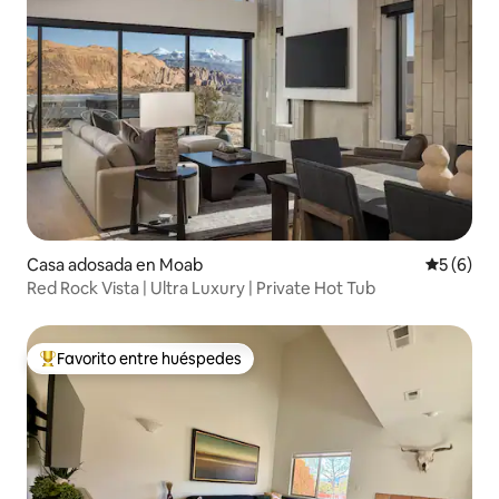
Casa adosada en Moab
Calificac
5 (6)
Red Rock Vista | Ultra Luxury | Private Hot Tub
Favorito entre huéspedes
Favorito entre huéspedes preferido