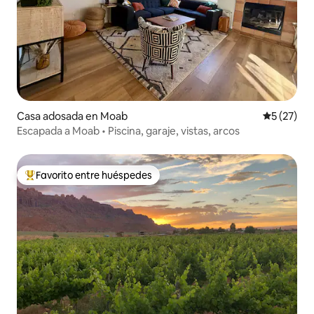
Casa adosada en Moab
Calificaci
5 (27)
Escapada a Moab • Piscina, garaje, vistas, arcos
Favorito entre huéspedes
Favorito entre huéspedes preferido