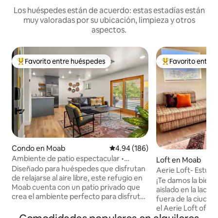
Los huéspedes están de acuerdo: estas estadías están
muy valoradas por su ubicación, limpieza y otros
aspectos.
Favorito entre huéspedes
Favorito entre
Favorito entre huéspedes preferido
Favorito entre hu
Condo en Moab
Calificación promedio: 4.94 de 5
4.94 (186)
Ambiente de patio espectacular •
Loft en Moab
Jacuzzi + parrilla • En el centro de la
Diseñado para huéspedes que disfrutan
Aerie Loft- Estudi
ciudad
de relajarse al aire libre, este refugio en
panorámicas (tota
¡Te damos la bienv
Moab cuenta con un patio privado que
aislado en la lader
crea el ambiente perfecto para disfrutar
fuera de la ciudad 
de noches tranquilas en el desierto. Pase
el Aerie Loft ofrec
los días explorando Arches, Canyonlands
hotelero envuelto 