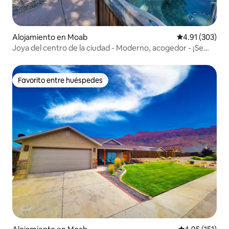
Alojamiento en Moab
Calificación p
4.91 (303)
Joya del centro de la ciudad - Moderno, acogedor - ¡Se
admiten mascotas!
Favorito entre huéspedes
Favorito entre huéspedes