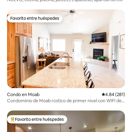
Favorito entre huéspedes
Favorito entre huéspedes
Condo en Moab
Calificación pr
4.84 (281)
Condominio de Moab rústico de primer nivel con WIFI de
fibra.
Favorito entre huéspedes
Favorito entre huéspedes preferido