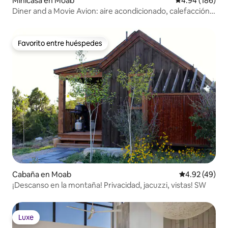
Minicasa en Moab
Calificación pr
4.94 (186)
Diner and a Movie Avion: aire acondicionado, calefacción,
wifi, cocina y baño
Favorito entre huéspedes
Favorito entre huéspedes
Cabaña en Moab
Calificación 
4.92 (49)
¡Descanso en la montaña! Privacidad, jacuzzi, vistas! SW
Luxe
Luxe