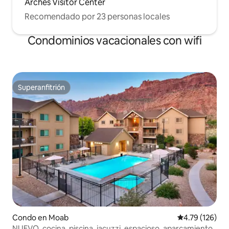
Arches Visitor Center
Recomendado por 23 personas locales
Condominios vacacionales con wifi
Superanfitrión
Superanfitrión
Condo en Moab
Calificación p
4.79 (126)
NUEVO, cocina, piscina, jacuzzi, espacioso, aparcamiento