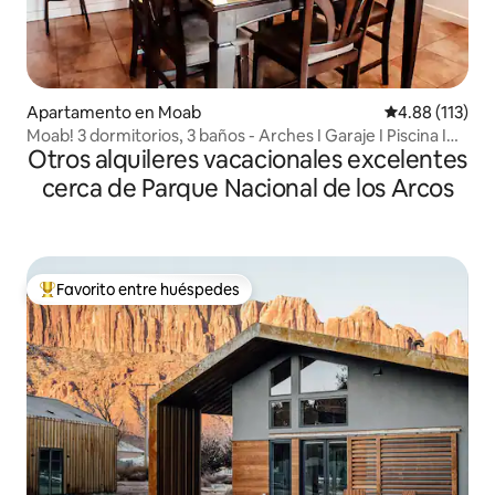
Apartamento en Moab
Calificación p
4.88 (113)
Moab! 3 dormitorios, 3 baños - Arches I Garaje I Piscina I
Otros alquileres vacacionales excelentes
Jacuzzi
cerca de Parque Nacional de los Arcos
Favorito entre huéspedes
Favorito entre huéspedes preferido