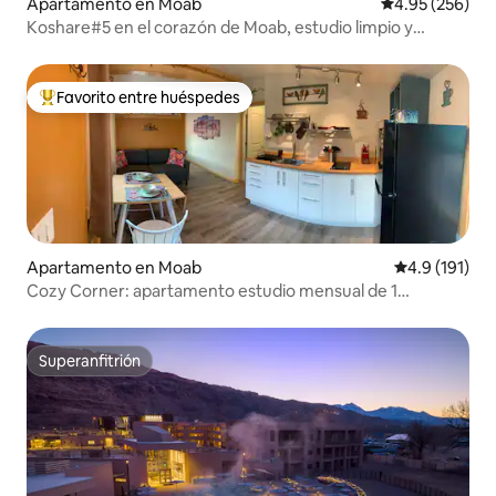
Apartamento en Moab
Calificación pr
4.95 (256)
Koshare#5 en el corazón de Moab, estudio limpio y
acogedor
Favorito entre huéspedes
Favorito entre huéspedes preferido
Apartamento en Moab
Calificación 
4.9 (191)
Cozy Corner: apartamento estudio mensual de 1
dormitorio y 1 baño
Superanfitrión
Superanfitrión