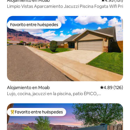
Alojamiento en Moab
Calificación p
4.95 (151)
Limpio Vistas Aparcamiento Jacuzzi Piscina Fogata Wifi Pri
Favorito entre huéspedes
Favorito entre huéspedes
Alojamiento en Moab
Calificación pr
4.89 (126)
Lujo, cocina, jacuzzi en la piscina, patio ÉPICO,
aparcamiento
Favorito entre huéspedes
Favorito entre huéspedes preferido