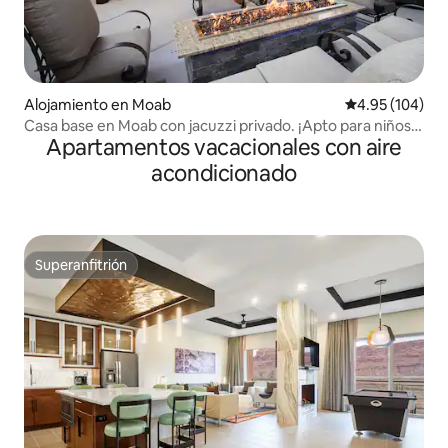
Alojamiento en Moab
Calificación pr
4.95 (104)
Casa base en Moab con jacuzzi privado. ¡Apto para niños y
Apartamentos vacacionales con aire
mascotas!
acondicionado
Superanfitrión
Superanfitrión