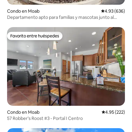
Condo en Moab
Calificación pr
4.93 (636)
Departamento apto para familias y mascotas junto al
campo de golf de Moab
Favorito entre huéspedes
Favorito entre huéspedes
Condo en Moab
Calificación pr
4.95 (222)
57 Robber's Roost #3 - Portal I Centro