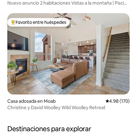
Nuevo anuncio 2 habitaciones Vistas a la montaña | Piscina
| Jacuzzi
Favorito entre huéspedes
Favorito entre huéspedes preferido
Casa adosada en Moab
Calificación pr
4.98 (170)
Christine y David Woolley Wild Woolley Retreat
Destinaciones para explorar