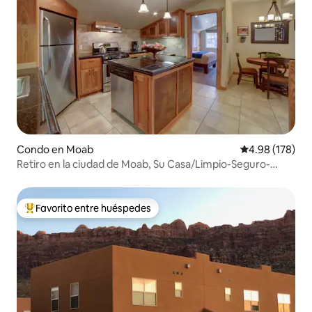
Condo en Moab
Calificación pr
4.98 (178)
Retiro en la ciudad de Moab, Su Casa/Limpio-Seguro-
Privado
Favorito entre huéspedes
Favorito entre huéspedes preferido