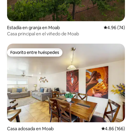
Estadía en granja en Moab
Calificación p
4.96 (74)
Casa principal en el viñedo de Moab
Favorito entre huéspedes
Favorito entre huéspedes
Casa adosada en Moab
Calificación pr
4.86 (166)