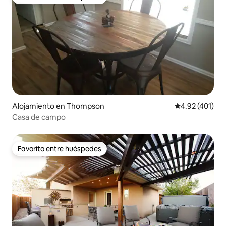
Favorito entre huéspedes
Alojamiento en Thompson
Calificación p
4.92 (401)
Casa de campo
Favorito entre huéspedes
Favorito entre huéspedes