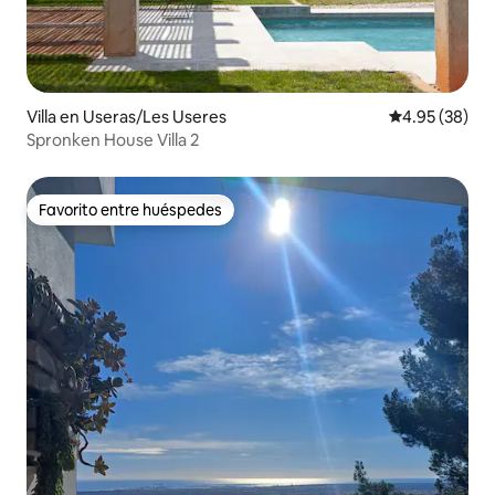
Villa en Useras/Les Useres
Calificación p
4.95 (38)
Spronken House Villa 2
Favorito entre huéspedes
Favorito entre huéspedes