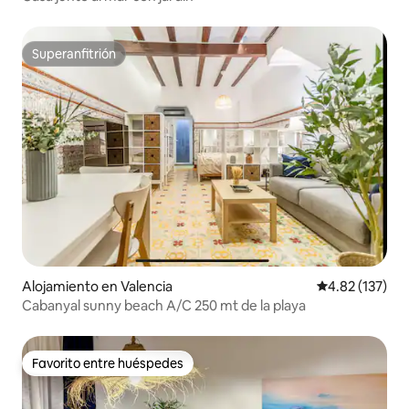
Superanfitrión
Superanfitrión
Alojamiento en Valencia
Calificación p
4.82 (137)
Cabanyal sunny beach A/C 250 mt de la playa
Favorito entre huéspedes
Favorito entre huéspedes