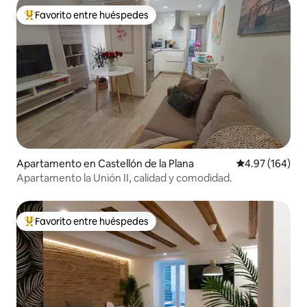
Favorito entre huéspedes
Favorito entre huéspedes preferido
Apartamento en Castellón de la Plana
Calificación pr
4.97 (164)
Apartamento la Unión II, calidad y comodidad.
Favorito entre huéspedes
Favorito entre huéspedes preferido