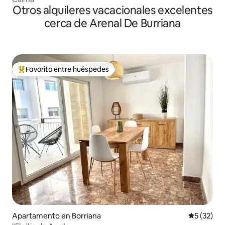
Otros alquileres vacacionales excelentes
cerca de Arenal De Burriana
Favorito entre huéspedes
Favorito entre huéspedes preferido
Apartamento en Borriana
Calificaci
5 (32)