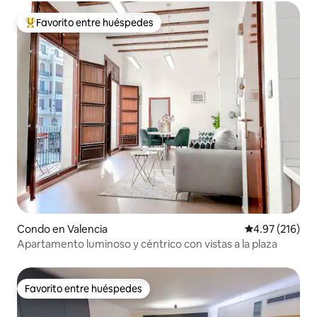
Favorito entre huéspedes
Favorito entre huéspedes preferido
Condo en Valencia
Calificación p
4.97 (216)
Apartamento luminoso y céntrico con vistas a la plaza
Favorito entre huéspedes
Favorito entre huéspedes