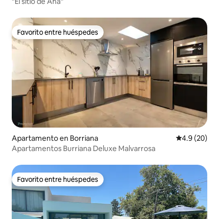
"El sitio de Ana"
Favorito entre huéspedes
Favorito entre huéspedes
Apartamento en Borriana
Calificación
4.9 (20)
Apartamentos Burriana Deluxe Malvarrosa
Favorito entre huéspedes
Favorito entre huéspedes