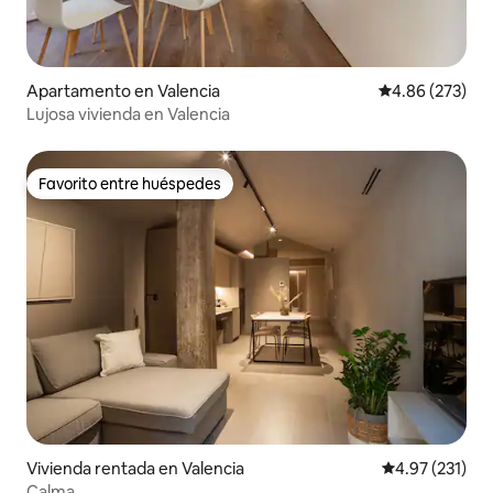
Apartamento en Valencia
Calificación pr
4.86 (273)
Lujosa vivienda en Valencia
Favorito entre huéspedes
Favorito entre huéspedes
Vivienda rentada en Valencia
Calificación p
4.97 (231)
Calma