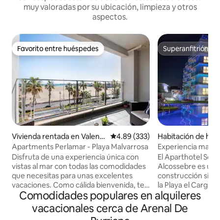
muy valoradas por su ubicación, limpieza y otros
aspectos.
Favorito entre huéspedes
Superanfitrión
Favorito entre huéspedes
Superanfitrión
Vivienda rentada en Valenci
Calificación promedio: 4.89 de 5
4.89 (333)
Habitación de hote
a
sebre
Apartments Perlamar - Playa Malvarrosa
Experiencia marin
Disfruta de una experiencia única con
El Aparthotel Sea
vistas al mar con todas las comodidades
Alcossebre es un 
que necesitas para unas excelentes
construcción situa
vacaciones. Como cálida bienvenida, te
la Playa el Cargad
Comodidades populares en alquileres
obsequiamos con una botella de vino
de Alcossebre. El
para iniciar tu visita con un delicioso
posee 2 dormitori
vacacionales cerca de Arenal De
detalle. Es el lugar perfecto para
3/5 personas (sin vistas). Co