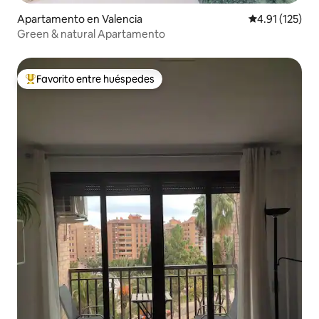
Apartamento en Valencia
Calificación p
4.91 (125)
Green & natural Apartamento
Favorito entre huéspedes
Favorito entre huéspedes preferido