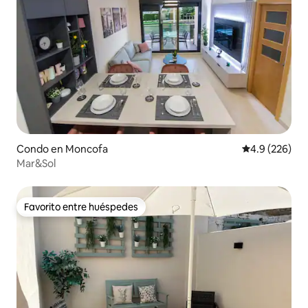
Condo en Moncofa
Calificación p
4.9 (226)
Mar&Sol
Favorito entre huéspedes
Favorito entre huéspedes