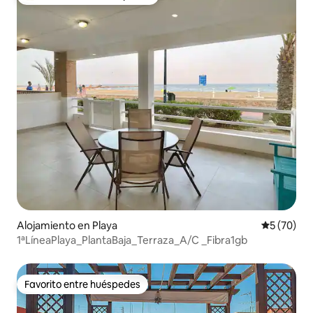
Favorito entre huéspedes preferido
Alojamiento en Playa
Calificaci
5 (70)
1ªLíneaPlaya_PlantaBaja_Terraza_A/C _Fibra1gb
Favorito entre huéspedes
Favorito entre huéspedes