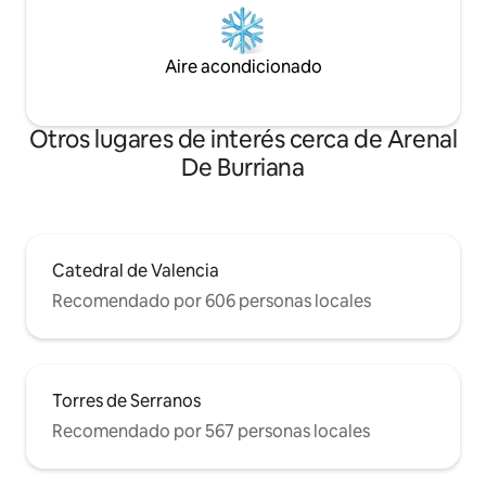
agradable. Dispone de artículos de playa
básicos (sombrilla, raquetas de playa y
dos sillas) para que disfrutes al máximo
Aire acondicionado
de tu tiempo junto al mar. Internet de
alta velocidad. TV por cable y
Chromecast. Aire acondicionado para
Otros lugares de interés cerca de Arenal
un confort óptimo. Aislado
térmicamente y acústicamente, para
De Burriana
garantizar su tranquilidad.
Catedral de Valencia
Recomendado por 606 personas locales
Torres de Serranos
Recomendado por 567 personas locales