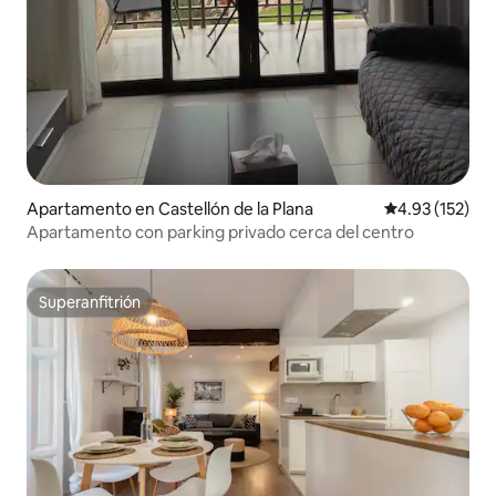
Apartamento en Castellón de la Plana
Calificación p
4.93 (152)
Apartamento con parking privado cerca del centro
Superanfitrión
Superanfitrión