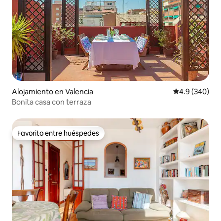
Alojamiento en Valencia
Calificación p
4.9 (340)
Bonita casa con terraza
Favorito entre huéspedes
Favorito entre huéspedes