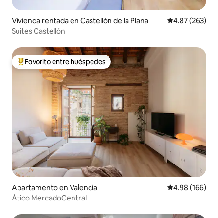
Vivienda rentada en Castellón de la Plana
Calificación pr
4.87 (263)
Suites Castellón
Favorito entre huéspedes
Favorito entre huéspedes preferido
Apartamento en Valencia
Calificación pr
4.98 (166)
Ático MercadoCentral