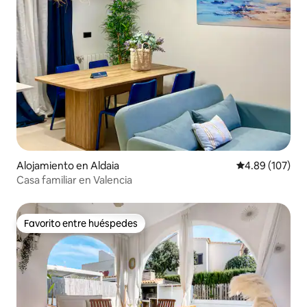
Alojamiento en Aldaia
Calificación pr
4.89 (107)
Casa familiar en Valencia
Favorito entre huéspedes
Favorito entre huéspedes