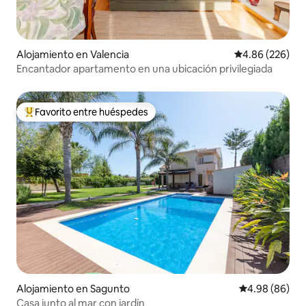
Alojamiento en Valencia
Calificación pr
4.86 (226)
Encantador apartamento en una ubicación privilegiada
Favorito entre huéspedes
Favorito entre huéspedes preferido
Alojamiento en Sagunto
Calificación p
4.98 (86)
Casa junto al mar con jardín