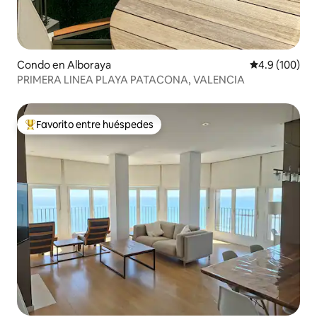
Condo en Alboraya
Calificación 
4.9 (100)
PRIMERA LINEA PLAYA PATACONA, VALENCIA
Favorito entre huéspedes
Favorito entre huéspedes preferido